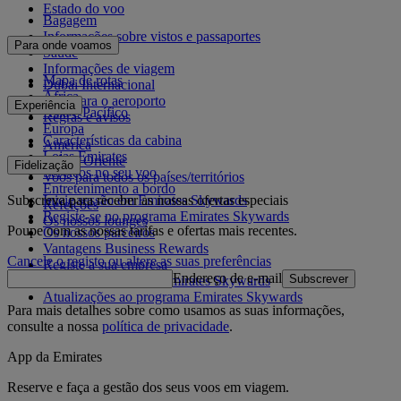
Estado do voo
Bagagem
Informações sobre vistos e passaportes
Para onde voamos
Saúde
Informações de viagem
Mapa de rotas
Dubai Internacional
África
De e para o aeroporto
Experiência
Ásia e Pacífico
Regras e avisos
Europa
Características da cabina
América
Lojas Emirates
Médio Oriente
Fidelização
Serviços no seu voo
Voos para todos os países/territórios
Entretenimento a bordo
Subscreva para receber as nossas ofertas especiais
Inicie sessão em Emirates Skywards
Refeições
Registe-se no programa Emirates Skywards
Os nossos lounges
Poupe com as nossas tarifas e ofertas mais recentes.
Os nossos parceiros
Vantagens Business Rewards
Cancele o registo ou altere as suas preferências
Registe a sua empresa
Endereço de e-mail
Subscrever
Regras do programa Emirates Skywards
Atualizações ao programa Emirates Skywards
Para mais detalhes sobre como usamos as suas informações,
consulte a nossa
política de privacidade
.
App da Emirates
Reserve e faça a gestão dos seus voos em viagem.