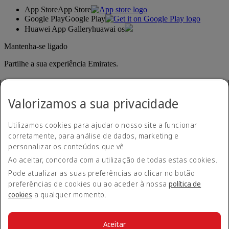
App Store
App Store
Google Play
Google Play
Huawei App Gallery
huawai os
Mantenha-se ligado
Partilhe a sua experiência Emirates.
Valorizamos a sua privacidade
Utilizamos cookies para ajudar o nosso site a funcionar
corretamente, para análise de dados, marketing e
personalizar os conteúdos que vê.
Declaração de acessibilidade
Ao aceitar, concorda com a utilização de todas estas cookies.
Contacte-nos
Política de privacidade
Pode atualizar as suas preferências ao clicar no botão
Termos e condições
preferências de cookies ou ao aceder à nossa
política de
Política de cookies
cookies
a qualquer momento.
Cibersegurança
Declaração de transparência sobre a Lei da Escravatura
Moderna
Aceitar
Mapa do site