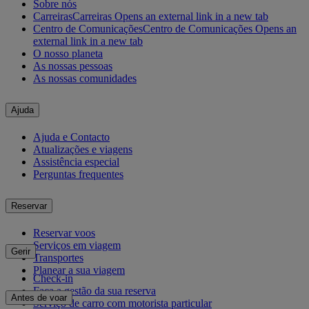
Sobre nós
Carreiras
Carreiras Opens an external link in a new tab
Centro de Comunicações
Centro de Comunicações Opens an
external link in a new tab
O nosso planeta
As nossas pessoas
As nossas comunidades
Ajuda
Ajuda e Contacto
Atualizações e viagens
Assistência especial
Perguntas frequentes
Reservar
Reservar voos
Serviços em viagem
Gerir
Transportes
Planear a sua viagem
Check-in
Faça a gestão da sua reserva
Antes de voar
Serviço de carro com motorista particular