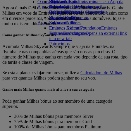
O nosso planeta
Bebidas
Brinquedos para crianças
Skywards Rail
Site para dispositivos móveis e a App da
A nossa frota
Atividades para as crianças
Sustentabilidade nas operações
Calculadora de Milhas
Emirates
Agora é mais fácil e conveniente ganhar Milhas Skywards. Ganhe
Boeing 777
Política ambiental
Login em Emirates Skywards
Cancelar ou alterar uma reserva
Milhas em voos da Emirates, flydubai ou em codeshare, assim como
Emirates A380
Relatórios ambientais
Skywards+
Viagens afetadas
em diversos parceiros, como hotéis, aluguer de automóveis, lojas e
As nossas comunidades
Emirates A350
Sobre a Emirates
muito mais em todo o mundo.
Emirates Executive
Emirates Airline Foundation
Emirates
Esquemas de lugares
Airline Foundation Opens an external link
Como ganhar Milhas Skywards
in a new tab
Patrocínios
Acumula Milhas Skywards sempre que viaja na Emirates, na
flydubai e nas companhias aéreas que são nossas parceiras. O
número de Milhas que ganha em cada voo depende da sua rota, tipo
de tarifa e classe de viagem.
Se está a planear viajar em breve, utilize a
Calculadora de Milhas
para ver quantas Milhas poderá ganhar no seu voo.
Ganhe mais Milhas quanto mais alta for a sua categoria
Pode ganhar Milhas bónus ao ser membro de uma categoria
superior.
30% de Milhas bónus para membros Silver
75% de Milhas bónus para membros Gold
100% de Milhas bónus para membros Platinum