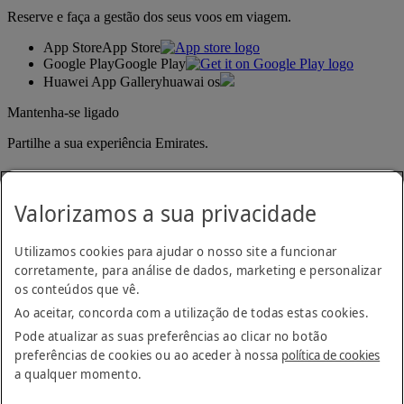
Reserve e faça a gestão dos seus voos em viagem.
App Store
App Store
Google Play
Google Play
Huawei App Gallery
huawai os
Mantenha-se ligado
Partilhe a sua experiência Emirates.
Valorizamos a sua privacidade
Utilizamos cookies para ajudar o nosso site a funcionar
corretamente, para análise de dados, marketing e personalizar
os conteúdos que vê.
Declaração de acessibilidade
Ao aceitar, concorda com a utilização de todas estas cookies.
Contacte-nos
Política de privacidade
Pode atualizar as suas preferências ao clicar no botão
Termos e condições
preferências de cookies ou ao aceder à nossa
política de cookies
Política de cookies
a qualquer momento.
Cibersegurança
Declaração de transparência sobre a Lei da Escravatura