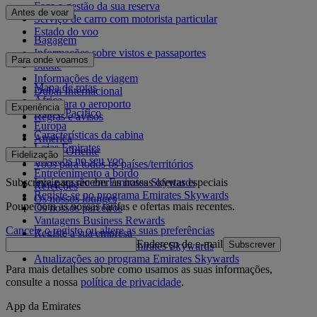
Faça a gestão da sua reserva
Antes de voar
Serviço de carro com motorista particular
Estado do voo
Bagagem
Informações sobre vistos e passaportes
Para onde voamos
Saúde
Informações de viagem
Mapa de rotas
Dubai Internacional
África
De e para o aeroporto
Experiência
Ásia e Pacífico
Regras e avisos
Europa
Características da cabina
América
Lojas Emirates
Médio Oriente
Fidelização
Serviços no seu voo
Voos para todos os países/territórios
Entretenimento a bordo
Subscreva para receber as nossas ofertas especiais
Inicie sessão em Emirates Skywards
Refeições
Registe-se no programa Emirates Skywards
Os nossos lounges
Poupe com as nossas tarifas e ofertas mais recentes.
Os nossos parceiros
Vantagens Business Rewards
Cancele o registo ou altere as suas preferências
Registe a sua empresa
Endereço de e-mail
Subscrever
Regras do programa Emirates Skywards
Atualizações ao programa Emirates Skywards
Para mais detalhes sobre como usamos as suas informações,
consulte a nossa
política de privacidade
.
App da Emirates