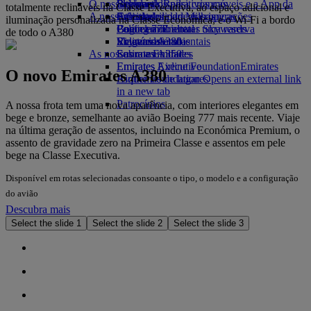
O nosso planeta
Bebidas
Brinquedos para crianças
Skywards Rail
Site para dispositivos móveis e a App da
totalmente reclináveis na Classe Executiva, ao espaço adicional e
A nossa frota
Atividades para as crianças
Sustentabilidade nas operações
Calculadora de Milhas
Emirates
iluminação personalizada na Classe Económica, e o Wi-Fi a bordo
Boeing 777
Política ambiental
Login em Emirates Skywards
Cancelar ou alterar uma reserva
de todo o A380
Emirates A380
Relatórios ambientais
Skywards+
Viagens afetadas
As nossas comunidades
Emirates A350
Sobre a Emirates
Emirates Executive
Emirates Airline Foundation
Emirates
O novo Emirates A380
Esquemas de lugares
Airline Foundation Opens an external link
in a new tab
Patrocínios
A nossa frota tem uma nova aparência, com interiores elegantes em
bege e bronze, semelhante ao avião Boeing 777 mais recente. Viaje
na última geração de assentos, incluindo na Económica Premium, o
assento de gravidade zero na Primeira Classe e assentos em pele
bege na Classe Executiva.
Disponível em rotas selecionadas consoante o tipo, o modelo e a configuração
do avião
Descubra mais
Select the slide 1
Select the slide 2
Select the slide 3