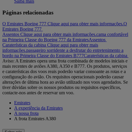
Saiba mais
Páginas relacionadas
O Emirates Boeing 777 Clique aqui para obter mais informações.
O
Emirates Boeing 777
Assentos Clique aqui para obter mais informações.
cama confortável
na Primeira Classe do Boeing 777 da Emirates
Assentos
Caraterísticas da cabina Clique aqui para obter mais
informações.
passageiro sorridente a desfrutar do entretenimento a
bordo na Primeira Classe do Emirates B777
Caraterísticas da cabina
Aviso: A Emirates opera uma frota combinada de modelos iniciais e
mais recentes de aviões A380, A350 e B777. Os produtos, serviços
e caraterísticas dos voos reais poderão variar consoante as rotas e a
configuração do avião. Os requisitos operacionais poderão causar
alterações de última hora ao avião utilizado nos voos agendados. Se
tiver dúvidas sobre os nossos produtos ou requisitos específicos,
contacte-nos antes de reservar um voo.
Emirates
A experiência da Emirates
A nossa frota
A frota Emirates A380