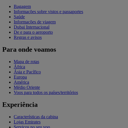
Bagagem
Informações sobre vistos e passaportes
Saúde
Informações de viagem
Dubai Internacional
De e para o aeroporto
Regras e avisos
Para onde voamos
Mapa de rotas
África
Ásia e Pacífico
Europa
América
Médio Oriente
Voos para todos os países/territórios
Experiência
Características da cabina
Lojas Emirates
Serviços no seu voo