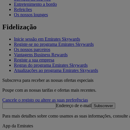
Entretenimento a bordo
Refeições
Os nossos lounges
Fidelização
Inicie sessão em Emirates Skywards
Registe-se no programa Emirates Skywards
Os nossos parceiros
Vantagens Business Rewards
Registe a sua empresa
Regras do programa Emirates Skywards
Atualizações ao programa Emirates Skywards
Subscreva para receber as nossas ofertas especiais
Poupe com as nossas tarifas e ofertas mais recentes.
Cancele o registo ou altere as suas preferências
Endereço de e-mail
Subscrever
Para mais detalhes sobre como usamos as suas informações, consulte
App da Emirates