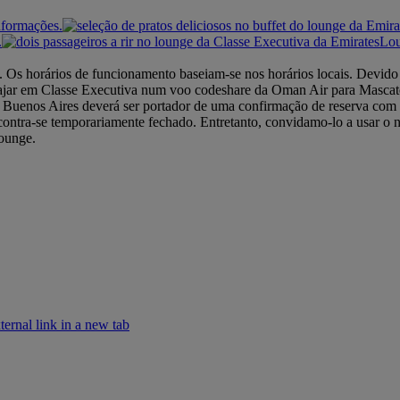
nformações.
.
Lou
 Os horários de funcionamento baseiam-se nos horários locais. Devido a
iajar em Classe Executiva num voo codeshare da Oman Air para Mascate
 Buenos Aires deverá ser portador de uma confirmação de reserva com a
ontra-se temporariamente fechado. Entretanto, convidamo-lo a usar 
ounge.
rnal link in a new tab