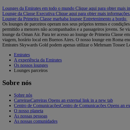
Lounges da Emirates em todo o mundo Clique aqui para obter mais i
Lounge da Classe Executiva Clique aqui para obter mais informações
Lounge da Primeira Classe
marhaba lounge
Entretenimento a bordo
Os lounges de parceiros operam nos seus próprios termos e condições.
permitido a menores não acompanhados e a passageiros jovens. Se v
lounge da Oman Air. Para ter acesso ao lounge de Primeira Classe em
viagem, horário local em Buenos Aires. O nosso lounge em Roma enc
Emirates Skywards Gold podem apenas utilizar o Mehrnam Tossee L
Emirates
A experiência da Emirates
Os nossos lounges
Lounges parceiros
Sobre nós
Sobre nós
Carreiras
Carreiras Opens an external link in a new tab
Centro de Comunicações
Centro de Comunicações Opens an exte
O nosso planeta
As nossas pessoas
As nossas comunidades