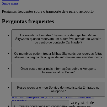
Saiba mais
Perguntas frequentes sobre o transporte de e para o aeroporto
Perguntas frequentes
Os membros Emirates Skywards podem ganhar Milhas
Skywards quando reservam um automóvel através do website
ou centro de contacto CarTrawler?
Não, para ganhar Milhas Skywards, todas as reservas devem
Os membros podem trocar Milhas Skywards por reservas feitas
ser feitas online, através da página de aluguer de automóvel
através da página de aluguer de automóveis em emirates.com?
em emirates.com.
Não, os membros são elegíveis apenas para ganhar Milhas
Onde posso obter mais informações sobre o Aeroporto
Skywards.
Internacional do Dubai?
Para mais informações, visite a
página do Aeroporto
Posso reservar o meu Serviço de motorista da Emirates no
Internacional do Dubai
, ou a
página de vistos para os EAU
.
aeroporto?
Ou então pode visitar o site do Aeroporto em
www.dubaiairports.ae
(Abre um site externo num novo
separador)
.
Sim, se é passageiro em Classe Executiva e gostaria de
A Emirates opera voos em codeshare?
reservar o nosso Serviço de motorista após aterrar no