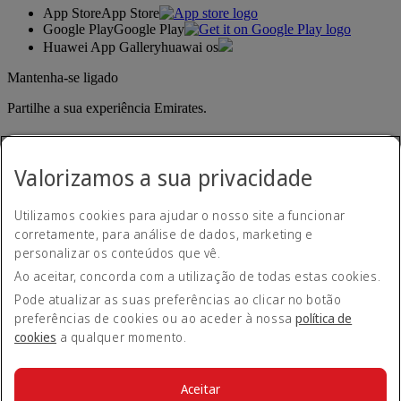
App Store
App Store
Google Play
Google Play
Huawei App Gallery
huawai os
Mantenha-se ligado
Partilhe a sua experiência Emirates.
Valorizamos a sua privacidade
Utilizamos cookies para ajudar o nosso site a funcionar
corretamente, para análise de dados, marketing e
personalizar os conteúdos que vê.
Declaração de acessibilidade
Ao aceitar, concorda com a utilização de todas estas cookies.
Contacte-nos
Política de privacidade
Pode atualizar as suas preferências ao clicar no botão
Termos e condições
preferências de cookies ou ao aceder à nossa
política de
Política de cookies
cookies
a qualquer momento.
Cibersegurança
Declaração de transparência sobre a Lei da Escravatura
Moderna
Aceitar
Mapa do site