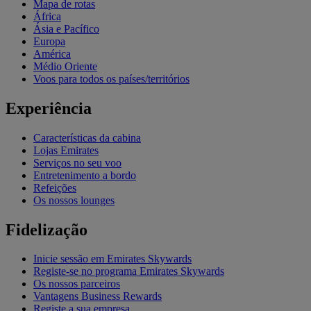
Mapa de rotas
África
Ásia e Pacífico
Europa
América
Médio Oriente
Voos para todos os países/territórios
Experiência
Características da cabina
Lojas Emirates
Serviços no seu voo
Entretenimento a bordo
Refeições
Os nossos lounges
Fidelização
Inicie sessão em Emirates Skywards
Registe-se no programa Emirates Skywards
Os nossos parceiros
Vantagens Business Rewards
Registe a sua empresa