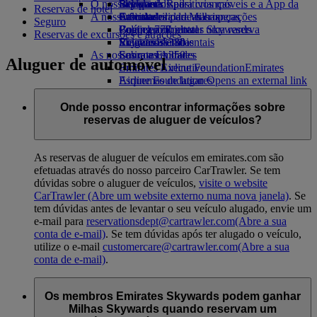
O nosso planeta
Bebidas
Brinquedos para crianças
Skywards Rail
Site para dispositivos móveis e a App da
Reservas de hotel
A nossa frota
Atividades para as crianças
Sustentabilidade nas operações
Calculadora de Milhas
Emirates
Seguro
Boeing 777
Política ambiental
Login em Emirates Skywards
Cancelar ou alterar uma reserva
Reservas de excursões e atrações
Emirates A380
Relatórios ambientais
Skywards+
Viagens afetadas
As nossas comunidades
Emirates A350
Sobre a Emirates
Aluguer de automóvel
Emirates Executive
Emirates Airline Foundation
Emirates
Esquemas de lugares
Airline Foundation Opens an external link
in a new tab
Patrocínios
Onde posso encontrar informações sobre
reservas de aluguer de veículos?
As reservas de aluguer de veículos em emirates.com são
efetuadas através do nosso parceiro CarTrawler. Se tem
dúvidas sobre o aluguer de veículos,
visite o website
CarTrawler
(Abre um website externo numa nova janela)
. Se
tem dúvidas antes de levantar o seu veículo alugado, envie um
e-mail para
reservationsdept@cartrawler.com
(Abre a sua
conta de e-mail)
. Se tem dúvidas após ter alugado o veículo,
utilize o e-mail
customercare@cartrawler.com
(Abre a sua
conta de e-mail)
.
Os membros Emirates Skywards podem ganhar
Milhas Skywards quando reservam um