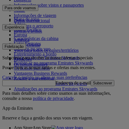
Informações sobre vistos e passaportes
Para onde voamos
Saúde
Informações de viagem
Mapa de rotas
Dubai Internacional
África
De e para o aeroporto
Experiência
Ásia e Pacífico
Regras e avisos
Europa
Características da cabina
América
Lojas Emirates
Médio Oriente
Fidelização
Serviços no seu voo
Voos para todos os países/territórios
Entretenimento a bordo
Subscreva para receber as nossas ofertas especiais
Inicie sessão em Emirates Skywards
Refeições
Registe-se no programa Emirates Skywards
Os nossos lounges
Poupe com as nossas tarifas e ofertas mais recentes.
Os nossos parceiros
Vantagens Business Rewards
Cancele o registo ou altere as suas preferências
Registe a sua empresa
Endereço de e-mail
Subscrever
Regras do programa Emirates Skywards
Atualizações ao programa Emirates Skywards
Para mais detalhes sobre como usamos as suas informações,
consulte a nossa
política de privacidade
.
App da Emirates
Reserve e faça a gestão dos seus voos em viagem.
App Store
App Store