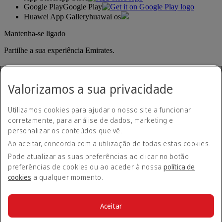
Google Play
Google Play
Huawei App Gallery
huawai os
Mantenha-se ligado
Partilhe a sua experiência Emirates.
Valorizamos a sua privacidade
Utilizamos cookies para ajudar o nosso site a funcionar
corretamente, para análise de dados, marketing e
personalizar os conteúdos que vê.
Declaração de acessibilidade
Ao aceitar, concorda com a utilização de todas estas cookies.
Contacte-nos
Política de privacidade
Pode atualizar as suas preferências ao clicar no botão
Termos e condições
preferências de cookies ou ao aceder à nossa
política de
Política de cookies
cookies
a qualquer momento.
Cibersegurança
Declaração de transparência sobre a Lei da Escravatura
Moderna
Aceitar
Mapa do site