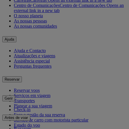
Carreiras
Carreiras Opens an external link in a new tab
Centro de Comunicações
Centro de Comunicações Opens an
external link in a new tab
O nosso planeta
As nossas pessoas
As nossas comunidades
Ajuda
Ajuda e Contacto
Atualizações e viagens
Assistência especial
Perguntas frequentes
Reservar
Reservar voos
Serviços em viagem
Gerir
Transportes
Planear a sua viagem
Check-in
Faça a gestão da sua reserva
Antes de voar
Serviço de carro com motorista particular
Estado do voo
Bagagem