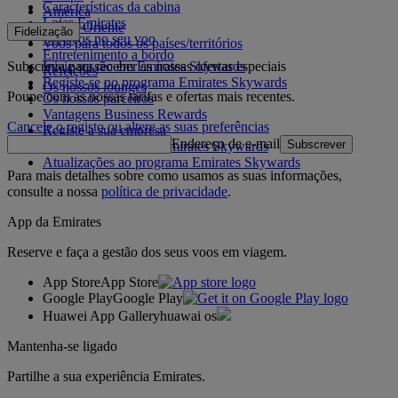
Características da cabina
América
Lojas Emirates
Médio Oriente
Fidelização
Serviços no seu voo
Voos para todos os países/territórios
Entretenimento a bordo
Subscreva para receber as nossas ofertas especiais
Inicie sessão em Emirates Skywards
Refeições
Registe-se no programa Emirates Skywards
Os nossos lounges
Poupe com as nossas tarifas e ofertas mais recentes.
Os nossos parceiros
Vantagens Business Rewards
Cancele o registo ou altere as suas preferências
Registe a sua empresa
Endereço de e-mail
Subscrever
Regras do programa Emirates Skywards
Atualizações ao programa Emirates Skywards
Para mais detalhes sobre como usamos as suas informações,
consulte a nossa
política de privacidade
.
App da Emirates
Reserve e faça a gestão dos seus voos em viagem.
App Store
App Store
Google Play
Google Play
Huawei App Gallery
huawai os
Mantenha-se ligado
Partilhe a sua experiência Emirates.