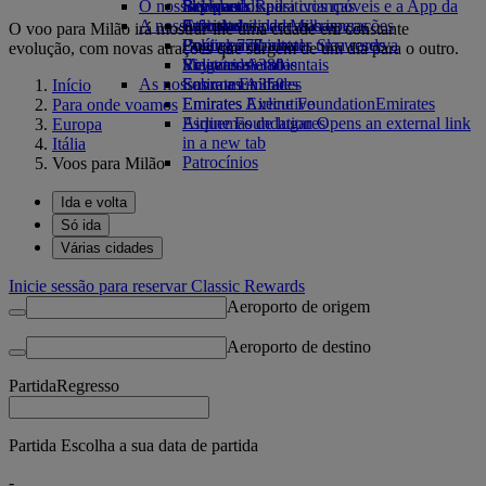
O nosso planeta
Bebidas
Brinquedos para crianças
Skywards Rail
Site para dispositivos móveis e a App da
A nossa frota
Atividades para as crianças
Sustentabilidade nas operações
Calculadora de Milhas
Emirates
O voo para Milão irá mostrar-lhe uma cidade em constante
Boeing 777
Política ambiental
Login em Emirates Skywards
Cancelar ou alterar uma reserva
evolução, com novas atrações que surgem de um dia para o outro.
Emirates A380
Relatórios ambientais
Skywards+
Viagens afetadas
As nossas comunidades
Emirates A350
Sobre a Emirates
Início
Emirates Executive
Emirates Airline Foundation
Emirates
Para onde voamos
Esquemas de lugares
Airline Foundation Opens an external link
Europa
in a new tab
Itália
Patrocínios
Voos para Milão
Ida e volta
Só ida
Várias cidades
Inicie sessão para reservar Classic Rewards
Aeroporto de origem
Aeroporto de destino
Partida
Regresso
Partida Escolha a sua data de partida
-