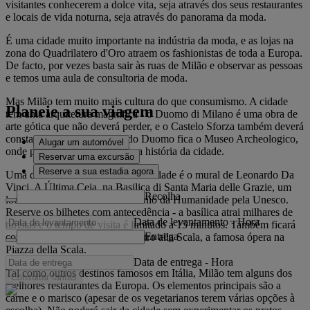
visitantes conhecerem a dolce vita, seja através dos seus restaurantes
e locais de vida noturna, seja através do panorama da moda.
É uma cidade muito importante na indústria da moda, e as lojas na
zona do Quadrilatero d'Oro atraem os fashionistas de toda a Europa.
De facto, por vezes basta sair às ruas de Milão e observar as pessoas
e temos uma aula de consultoria de moda.
Mas Milão tem muito mais cultura do que consumismo. A cidade
Planeie a sua viagem
tem uma arquitetura magnífica - o Duomo di Milano é uma obra de
arte gótica que não deverá perder, e o Castelo Sforza também deverá
constar da sua lista. A oeste do Duomo fica o Museo Archeologico,
Alugar um automóvel
onde poderá conhecer melhor a história da cidade.
Reservar uma excursão
Reserve a sua estadia agora
Uma das vistas mais famosas da cidade é o mural de Leonardo Da
Vinci, A Última Ceia, na Basilica di Santa Maria delle Grazie, um
Recolha
local classificado como Património da Humanidade pela Unesco.
Reserve os bilhetes com antecedência - a basílica atrai milhares de
Data de levantamento
-
Hora
turistas e o tempo de visita é limitado a 15 minutos. Também ficará
Entrega
comovido com a música no Teatro alla Scala, a famosa ópera na
Piazza della Scala.
Data de entrega
-
Hora
Tal como outros destinos famosos em Itália, Milão tem alguns dos
Consultar tarifas
melhores restaurantes da Europa. Os elementos principais são a
carne e o marisco (apesar de os vegetarianos terem várias opções à