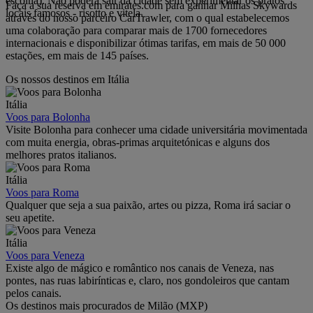
escolha). Não poderá sair da cidade sem experimentar os pratos
Faça a sua reserva em emirates.com para ganhar Milhas Skywards
locais famosos - risotto e vitela.
através do nosso parceiro CarTrawler, com o qual estabelecemos
uma colaboração para comparar mais de 1700 fornecedores
internacionais e disponibilizar ótimas tarifas, em mais de 50 000
estações, em mais de 145 países.
Os nossos destinos em Itália
Itália
Voos para Bolonha
Visite Bolonha para conhecer uma cidade universitária movimentada
com muita energia, obras-primas arquitetónicas e alguns dos
melhores pratos italianos.
Itália
Voos para Roma
Qualquer que seja a sua paixão, artes ou pizza, Roma irá saciar o
seu apetite.
Itália
Voos para Veneza
Existe algo de mágico e romântico nos canais de Veneza, nas
pontes, nas ruas labirínticas e, claro, nos gondoleiros que cantam
pelos canais.
Os destinos mais procurados de Milão (MXP)