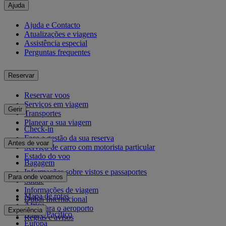
Ajuda
Ajuda e Contacto
Atualizações e viagens
Assistência especial
Perguntas frequentes
Reservar
Reservar voos
Serviços em viagem
Gerir
Transportes
Planear a sua viagem
Check-in
Faça a gestão da sua reserva
Antes de voar
Serviço de carro com motorista particular
Estado do voo
Bagagem
Informações sobre vistos e passaportes
Para onde voamos
Saúde
Informações de viagem
Mapa de rotas
Dubai Internacional
África
De e para o aeroporto
Experiência
Ásia e Pacífico
Regras e avisos
Europa