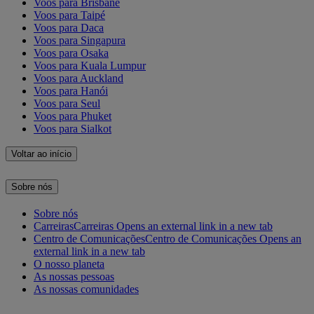
Voos para Brisbane
Voos para Taipé
Voos para Daca
Voos para Singapura
Voos para Osaka
Voos para Kuala Lumpur
Voos para Auckland
Voos para Hanói
Voos para Seul
Voos para Phuket
Voos para Sialkot
Voltar ao início
Sobre nós
Sobre nós
Carreiras
Carreiras Opens an external link in a new tab
Centro de Comunicações
Centro de Comunicações Opens an
external link in a new tab
O nosso planeta
As nossas pessoas
As nossas comunidades