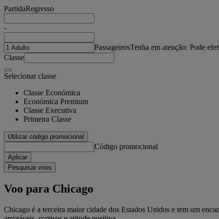
Partida
Regresso
-
Passageiros
Tenha em atenção: Pode efet
Classe
Selecionar classe
Classe Económica
Económica Premium
Classe Executiva
Primeira Classe
Utilizar código promocional
Código promocional
Aplicar
Pesquisar voos
Voo para Chicago
Chicago é a terceira maior cidade dos Estados Unidos e tem um encan
amigáveis, sorrisos e atitude positiva.