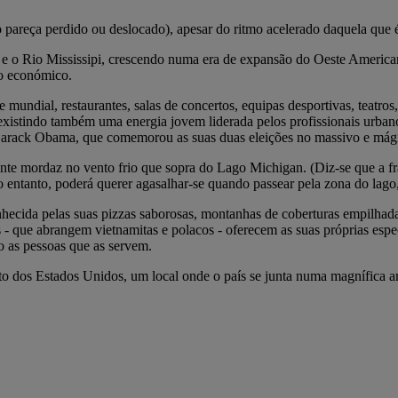
 pareça perdido ou deslocado), apesar do ritmo acelerado daquela que 
 e o Rio Mississipi, crescendo numa era de expansão do Oeste Americ
to económico.
e mundial, restaurantes, salas de concertos, equipas desportivas, teatro
 existindo também uma energia jovem liderada pelos profissionais urba
Barack Obama, que comemorou as suas duas eleições no massivo e mágic
te mordaz no vento frio que sopra do Lago Michigan. (Diz-se que a fra
 entanto, poderá querer agasalhar-se quando passear pela zona do lag
hecida pelas suas pizzas saborosas, montanhas de coberturas empilhada
s - que abrangem vietnamitas e polacos - oferecem as suas próprias espe
o as pessoas que as servem.
 dos Estados Unidos, um local onde o país se junta numa magnífica a