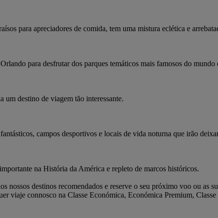
raísos para apreciadores de comida, tem uma mistura eclética e arrebata
e Orlando para desfrutar dos parques temáticos mais famosos do mundo 
na um destino de viagem tão interessante.
s fantásticos, campos desportivos e locais de vida noturna que irão deix
ortante na História da América e repleto de marcos históricos.
os nossos destinos recomendados e reserve o seu próximo voo ou as sua
 quer viaje connosco na Classe Económica, Económica Premium, Classe 