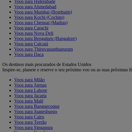
Voos para Hiderabade
Voos para Ahmedabad
Voos para Mumbai (Bombaim)
Voos para Kochi (Cochim)
Voos para Chennai (Madras)
Voos para Carachi
Voos para Nova Deli
Voos para Bengaluru (Bangalore)
Voos para Calcutá
Voos para Thiruvananthapuram
Voos para Daca
Os destinos mais procurados de Estados Unidos
Inspire-se, planeie e reserve o seu próximo voo ou as suas próximas fé
Voos para Milão
Voos para Atenas
Voos para Lahore
Voos para Jacarta
Voos para Malé
Voos para Banguecoque
Voos para Joanesburgo
Voos para Cairo
Voos para Teerão
Voos para Singapura