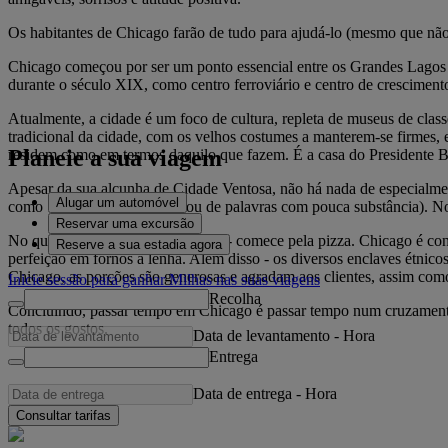
Os habitantes de Chicago farão de tudo para ajudá-lo (mesmo que não
Chicago começou por ser um ponto essencial entre os Grandes Lagos
durante o século XIX, como centro ferroviário e centro de crescimen
Atualmente, a cidade é um foco de cultura, repleta de museus de class
tradicional da cidade, com os velhos costumes a manterem-se firmes,
Planeie a sua viagem
residem como em termos daquilo que fazem. É a casa do Presidente 
Apesar da sua alcunha de Cidade Ventosa, não há nada de especialmen
Alugar um automóvel
como "cheios de ar quente" ou de palavras com pouca substância). No
Reservar uma excursão
No que diz respeito à gastronomia - comece pela pizza. Chicago é con
Reserve a sua estadia agora
perfeição em fornos a lenha. Além disso - os diversos enclaves étnico
Chicago, as porções são generosas e agradam aos clientes, assim com
Inicie sessão para ganhar Milhas nas suas viagens
Recolha
Concluindo, passar tempo em Chicago é passar tempo num cruzamento
todos os gostos.
Data de levantamento
-
Hora
Entrega
Data de entrega
-
Hora
Consultar tarifas