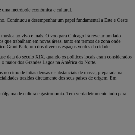
é uma metrópole económica e cultural.
ano. Continuou a desempenhar um papel fundamental a Este e Oeste
s, música ao vivo e mais. O voo para Chicago irá revelar um lado
nos que trabalham em novas áreas, tanto em termos de zona onde
o Grant Park, um dos diversos espaços verdes da cidade.
se data do século XIX, quando os políticos locais eram considerados
o, o maior dos Grandes Lagos na América do Norte.
s no cimo de fatias densas e substanciais de massa, preparada na
cialidades trazidas diretamente dos seus países de origem. Em
málgama de cultura e gastronomia. Tem verdadeiramente tudo para