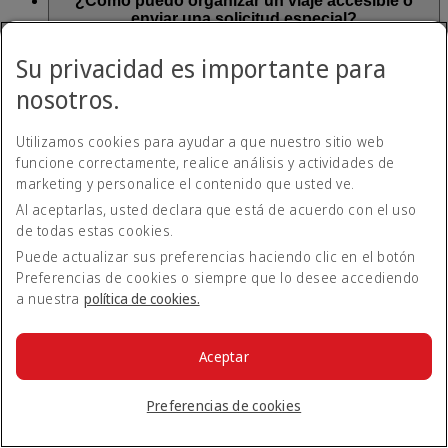
¿Cómo puedo organizar un viaje accesible o
enviar una solicitud especial?
Su privacidad es importante para
Póngase en contacto con su
oficina local de Emirates
, y
Volver arriba
haremos todo lo posible para satisfacer sus necesidades.
nosotros.
Viajes accesibles
Utilizamos cookies para ayudar a que nuestro sitio web
funcione correctamente, realice análisis y actividades de
marketing y personalice el contenido que usted ve.
Viajes accesibles
Al aceptarlas, usted declara que está de acuerdo con el uso
de todas estas cookies.
Obtenga más información acerca de los
viajes accesibles aquí
.
Puede actualizar sus preferencias haciendo clic en el botón
Preferencias de cookies o siempre que lo desee accediendo
Volver a Todos los temas
Volver arriba
a nuestra
política de cookies.
Todos los temas de preguntas frecuentes
Aceptar
Acerca de Emirates
En el aeropuerto
Alteraciones de viaje
Preferencias de cookies
Móvil y app de Emirates
Nuestros otros productos