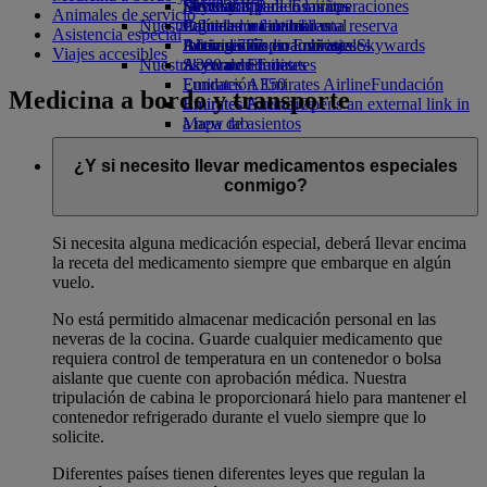
Bebidas
Diversión para los niños
Sostenibilidad en las operaciones
Skywards Rail
Móvil y app de Emirates
Animales de servicio
Nuestra flota
Juguetes infantiles
Política medioambiental
Calculadora de millas
Cancelar o cambiar una reserva
Asistencia especial
Boeing 777
Actividades para niños
Informes medioambientales
Inicie sesión en Emirates Skywards
Alteraciones en los viajes
Viajes accesibles
Nuestras comunidades
A380 de Emirates
Skywards+
Acerca de Emirates
Emirates A350
Fundación Emirates Airline
Fundación
Medicina a bordo y transporte
Emirates Executive
Emirates Airline Opens an external link in
Mapa de asientos
a new tab
Patrocinios
¿Y si necesito llevar medicamentos especiales
conmigo?
Si necesita alguna medicación especial, deberá llevar encima
la receta del medicamento siempre que embarque en algún
vuelo.
No está permitido almacenar medicación personal en las
neveras de la cocina. Guarde cualquier medicamento que
requiera control de temperatura en un contenedor o bolsa
aislante que cuente con aprobación médica. Nuestra
tripulación de cabina le proporcionará hielo para mantener el
contenedor refrigerado durante el vuelo siempre que lo
solicite.
Diferentes países tienen diferentes leyes que regulan la