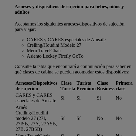
Arneses y dispositivos de sujeción para bebés, niños y
adultos
Aceptamos los siguientes arneses/dispositivos de sujeción
para viajar:
CARES y CARES especiales de Amsafe
Crelling/Houdini Modelo 27
Meru TravelChair
Asiento Leckey Firefly GoTo
Consulte la tabla que encontrará a continuación para saber en
qué clases de cabina se pueden acomodar estos dispositivos:
Arneses/Dispositivos
Clase
Turista
Clase
Primera
de sujeción
Turista
Premium
Business
clase
CARES y CARES
Sí
Sí
Sí
No
especiales de Amsafe
Arnés
Crelling/Houdini
modelo 27 (27I,
Sí
Sí
No
No
27ISB, 27A, 27ASB,
27B, 27BSB)
Meru TravelChair
Sí
Sí
No
No