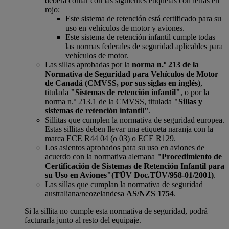
deberá contar con las siguientes etiquetas con letras en
rojo:
Este sistema de retención está certificado para su
uso en vehículos de motor y aviones.
Este sistema de retención infantil cumple todas
las normas federales de seguridad aplicables para
vehículos de motor.
Las sillas aprobadas por la
norma n.º 213 de la
Normativa de Seguridad para Vehículos de Motor
de Canadá (CMVSS, por sus siglas en inglés)
,
titulada
"Sistemas de retención infantil"
, o por la
norma n.º 213.1 de la CMVSS, titulada
"Sillas y
sistemas de retención infantil"
.
Sillitas que cumplen la normativa de seguridad europea.
Estas sillitas deben llevar una etiqueta naranja con la
marca ECE R44 04 (o 03) o ECE R129.
Los asientos aprobados para su uso en aviones de
acuerdo con la normativa alemana
"Procedimiento de
Certificación de Sistemas de Retención Infantil para
su Uso en Aviones"
(TÜV Doc.TÜV/958-01/2001)
.
Las sillas que cumplan la normativa de seguridad
australiana/neozelandesa
AS/NZS 1754
.
Si la sillita no cumple esta normativa de seguridad, podrá
facturarla junto al resto del equipaje.