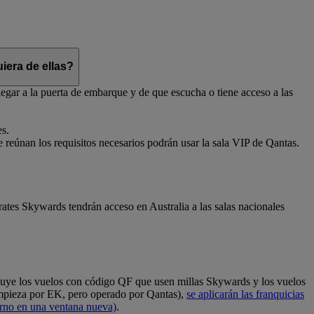
iera de ellas?
egar a la puerta de embarque y de que escucha o tiene acceso a las
es.
e reúnan los requisitos necesarios podrán usar la sala VIP de Qantas.
ates Skywards tendrán acceso en Australia a las salas nacionales
cluye los vuelos con código QF que usen millas Skywards y los vuelos
empieza por EK, pero operado por Qantas),
se aplicarán las franquicias
erno en una ventana nueva)
.