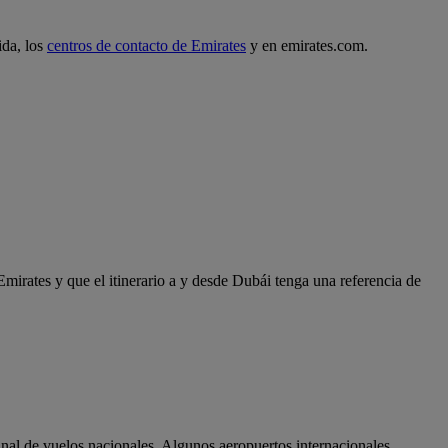
ida, los
centros de contacto de Emirates
y en emirates.com.
Emirates y que el itinerario a y desde Dubái tenga una referencia de
minal de vuelos nacionales. Algunos aeropuertos internacionales