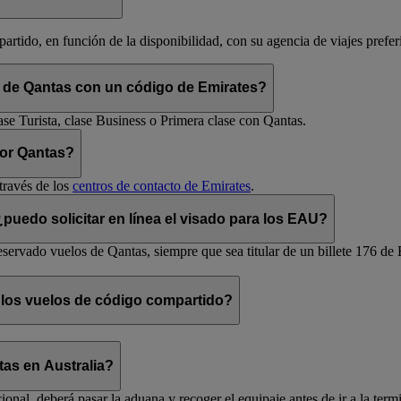
rtido, en función de la disponibilidad, con su agencia de viajes prefer
m de Qantas con un código de Emirates?
ase Turista, clase Business o Primera clase con Qantas.
por Qantas?
través de los
centros de contacto de Emirates
.
uedo solicitar en línea el visado para los EAU?
servado vuelos de Qantas, siempre que sea titular de un billete 176 de 
 los vuelos de código compartido?
as en Australia?
ional, deberá pasar la aduana y recoger el equipaje antes de ir a la ter