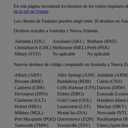
En esta página encontrará los horarios de los vuelos regulares 
en la red de Qantas
.
Los clientes de Emirates pueden elegir entre 30 destinos en Aus
Destinos actuales a Australia y Nueva Zelanda:
Adelaida (ADL)
Auckland (AKL)
Brisbane (BNE)
Christchurch (CHC)
Melbourne (MEL)
Perth (PER)
Sídney (SYD)
No aplicable
No aplicable
Nuevos destinos de código compartido en Australia y Nueva Z
Albury (ABX)
Alice Springs (ASP)
Armidale (ARM
Broome (BME)
Bundaberg (BDB)
Cairns (CNS)
Canberra (CBR)
Coffs Harbour (CFS)
Darwin (DRW)
Devonport (DPO)
Dubbo (DBO)
Exmouth (Learm
Gladstone (GLT)
Gold Coast (OOL)
Hamilton Island 
Hobart (HBA)
Launceston (LST)
Mackay (MKY)
Mildura (MQL)
Mount Isa (ISA)
Newcastle (NTL
Port Macquarie (PQQ)
Queenstown (ZQN)
Rockhampton (
Tamworth (TMW)
Townsville (TSV)
Uluru (Ayers R