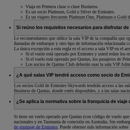
Viaja en Primera clase o clase Business.
Es un socio Platinum, Gold o Silver de Emirates.
Es un viajero frecuente Platinum One, Platinum o Gold 
Si reúno los requisitos necesarios para disfrutar de
Le recomendamos que utilice la sala VIP de la compañía que ope
llamadas de embarque y otro tipo de información relacionada c
La única excepción a esta regla es el acceso a sala VIP en el
Si el vuelo está operado por Emirates y usted reúne los req
Si el vuelo está operado por Qantas, los pasajeros de Pri
Los socios de Qantas Club deberán usar la sala VIP Admi
¿A qué salas VIP tendré acceso como socio de Emir
Los socios Gold de Emirates Skywards tendrán acceso a las sala
Business de Qantas, donde estén disponibles, y a las salas naci
¿Se aplica la normativa sobre la franquicia de viaj
Si tiene un vuelo operado por Qantas (con código de vuelo que 
nacionales y en Tasmania de conexión en Australia. Sin embar
de equipaje de Emirates
. Puede obtener más información sobre 