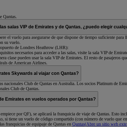
de Qantas.
 las salas VIP de Emirates y de Qantas, ¿puedo elegir cualqu
re el vuelo para asegurarse de que dispone de tiempo suficiente para ll
on su vuelo.
 aeropuerto de Londres Heathrow (LHR):
uisitos necesarios para acceder a las salas, visite la sala VIP de Emirat
mera clase pueden usar la sala VIP de Emirates. El resto de pasajeros qu
rals de American Airlines.
ates Skywards al viajar con Qantas?
s nacionales Club de Qantas en Australia. Los socios Platinum de Emir
onales Club de Qantas.
e de Emirates en vuelos operados por Qantas?
empiece por QF), se aplicará la franquicia de viaje de Qantas. Esto in
go, si tiene un vuelo de código compartido (con número de vuelo que 
las franquicias de equipaje de Qantas en
Qantas
(Abre un sitio web ext