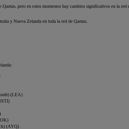
de Qantas, pero en estos momentos hay cambios significativos en la red
tralia y Nueva Zelanda en toda la red de Qantas.
elanda:
)
onth) (LEA)
(HTI)
)
ROK)
ock) (AYQ)