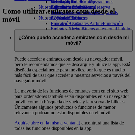
Bebidas
Diversión para los niños
Sostenibilidad en las operaciones
Skywards Rail
Móvil y app de Emirates
Nuestra flota
Juguetes infantiles
Política medioambiental
Calculadora de millas
Cancelar o cambiar una reserva
Cómo utilizar emirates.com desde el
Boeing 777
Actividades para niños
Informes medioambientales
Inicie sesión en Emirates Skywards
Alteraciones en los viajes
móvil
Nuestras comunidades
A380 de Emirates
Skywards+
Acerca de Emirates
Emirates A350
Fundación Emirates Airline
Fundación
Emirates Executive
Emirates Airline Opens an external link in
Mapa de asientos
a new tab
¿Cómo puedo acceder a emirates.com desde mi
Patrocinios
móvil?
Puede acceder a emirates.com desde su navegador móvil,
pero le recomendamos que se descargue y utilice la app. Está
diseñada especialmente para móviles, por lo que es mucho
más fácil de usar que acceder a nuestros servicios a través del
navegador móvil.
La mayoría de las funciones de emirates.com en el sitio web
para ordenadores también están disponibles en su navegador
móvil, como la búsqueda de vuelos y la reserva de billetes.
Únicamente algunos productos o funciones de menor
relevancia podrían no estar disponibles en el móvil.
Aquí
(se abre en la misma ventana)
encontrará una lista de
todas las funciones disponibles en la app.