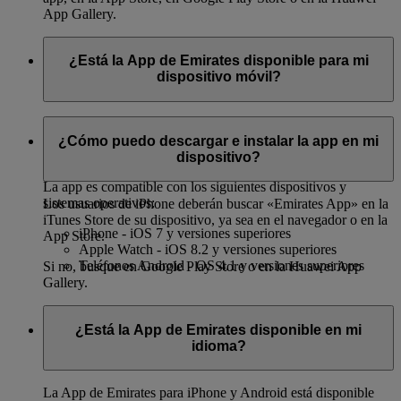
App Gallery.
¿Está la App de Emirates disponible para mi
dispositivo móvil?
Puede descargar la app tanto en teléfonos iPhone como
Android, en la App Store, en Google Play Store o en la
¿Cómo puedo descargar e instalar la app en mi
Huawei App Gallery.
dispositivo?
La app es compatible con los siguientes dispositivos y
sistemas operativos:
Los usuarios de iPhone deberán buscar «Emirates App» en la
iTunes Store de su dispositivo, ya sea en el navegador o en la
iPhone - iOS 7 y versiones superiores
App Store.
Apple Watch - iOS 8.2 y versiones superiores
Teléfonos Android - OS 4.1 y versiones superiores
Si no, busque en Google Play Store o en la Huawei App
Gallery.
¿Está la App de Emirates disponible en mi
idioma?
La App de Emirates para iPhone y Android está disponible