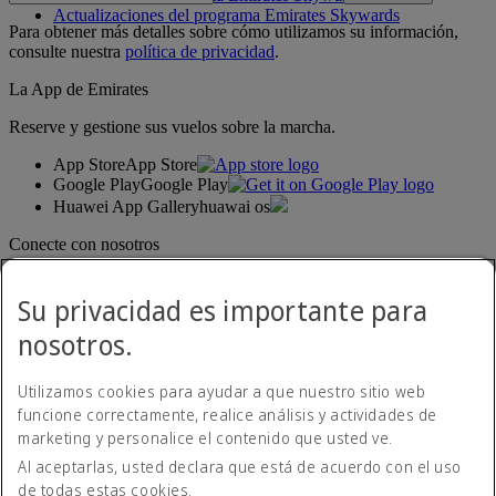
Actualizaciones del programa Emirates Skywards
Para obtener más detalles sobre cómo utilizamos su información,
consulte nuestra
política de privacidad
.
La App de Emirates
Reserve y gestione sus vuelos sobre la marcha.
App Store
App Store
Google Play
Google Play
Huawei App Gallery
huawai os
Conecte con nosotros
Comparta su experiencia Emirates.
Su privacidad es importante para
nosotros.
Utilizamos cookies para ayudar a que nuestro sitio web
funcione correctamente, realice análisis y actividades de
marketing y personalice el contenido que usted ve.
Al aceptarlas, usted declara que está de acuerdo con el uso
Declaración de accesibilidad
de todas estas cookies.