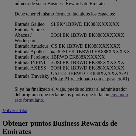
número de socio Business Rewards de Emirates.
Debe tener el mismo formato, incluidos los espacios:
Entrada Galileo
SI.EK*1BRWD EK888XXXXXX
Entrada Sabre /
Abacus /
3OSI EK 1BRWD EK888XXXXXX
Worldspan
Entrada Amadeus
OS EK 1BRWD EK888XXXXXX
Entrada Apollo
@:3OSI EK 1BRWD EK888XXXXXX
Entrada Farelogix
1BRWD EK888XXXXXX
Entrada INFINI
3OSI EK 1BRWD EK888XXXXXX
Entrada AXESS
3OSI EK 1BRWD EK888XXXXXX
OSI EK 1BRWD EK888XXXXXX/P1
Entrada Travelsky
(Nota: P1 relacionado con el pasajero#1)
Si ya ha finalizado el viaje, puede solicitar al administrador
del programa que reclame los puntos que le faltan
enviando
este formulario
.
Volver arriba
Obtener puntos Business Rewards de
Emirates