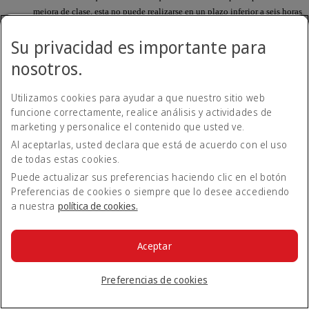
mejora de clase, esta no puede realizarse en un plazo inferior a seis horas
antes de la salida. Revise las condiciones de tarifa y las restricciones
Su privacidad es importante para
aplicables en www.emirates.com durante la reserva.
nosotros.
¿Debo realizar la mejora de clase para todos los
pasajeros de una reserva o puedo mejorar la
Utilizamos cookies para ayudar a que nuestro sitio web
clase de uno solo?
funcione correctamente, realice análisis y actividades de
marketing y personalice el contenido que usted ve.
Tendrá que mejorar la clase de todos los pasajeros de la
Al aceptarlas, usted declara que está de acuerdo con el uso
reserva.
de todas estas cookies.
Puede actualizar sus preferencias haciendo clic en el botón
Preferencias de cookies o siempre que lo desee accediendo
¿Cómo puedo saber cuántos puntos necesito
para mejorar la clase de un vuelo?
a nuestra
política de cookies.
El número de puntos necesarios para mejorar la clase de un
Aceptar
vuelo canjeado por puntos dependerá de la disponibilidad de
asientos y la diferencia de precio entre las dos clases. El
número de puntos que necesita para mejorar la clase de un
Preferencias de cookies
viaje en particular se mostrará en la página de la reserva
cuando acceda a su cuenta Business Rewards de Emirates.