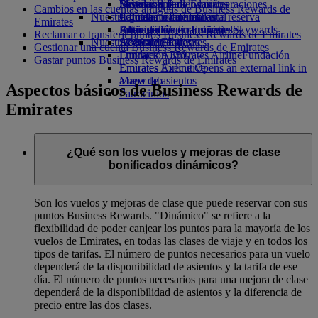
Bebidas
Diversión para los niños
Sostenibilidad en las operaciones
Skywards Rail
Móvil y app de Emirates
Cambios en las cuentas antiguas de Business Rewards de
Nuestra flota
Juguetes infantiles
Política medioambiental
Calculadora de millas
Cancelar o cambiar una reserva
Emirates
Boeing 777
Actividades para niños
Informes medioambientales
Inicie sesión en Emirates Skywards
Alteraciones en los viajes
Reclamar o transferir puntos Business Rewards de Emirates
Nuestras comunidades
A380 de Emirates
Skywards+
Acerca de Emirates
Gestionar una cuenta Business Rewards de Emirates
Emirates A350
Fundación Emirates Airline
Fundación
Gastar puntos Business Rewards de Emirates
Emirates Executive
Emirates Airline Opens an external link in
Mapa de asientos
a new tab
Aspectos básicos de Business Rewards de
Patrocinios
Emirates
¿Qué son los vuelos y mejoras de clase
bonificados dinámicos?
Son los vuelos y mejoras de clase que puede reservar con sus
puntos Business Rewards. "Dinámico" se refiere a la
flexibilidad de poder canjear los puntos para la mayoría de los
vuelos de Emirates, en todas las clases de viaje y en todos los
tipos de tarifas. El número de puntos necesarios para un vuelo
dependerá de la disponibilidad de asientos y la tarifa de ese
día. El número de puntos necesarios para una mejora de clase
dependerá de la disponibilidad de asientos y la diferencia de
precio entre las dos clases.