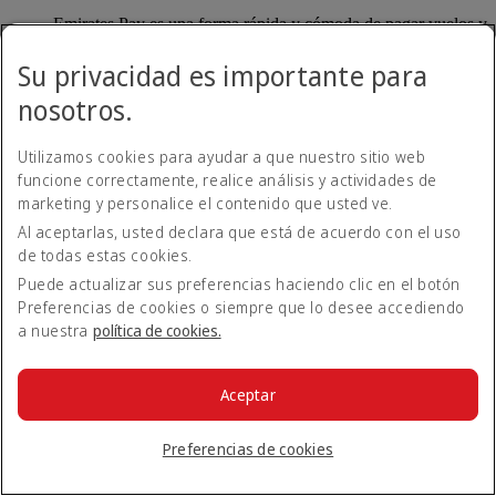
Emirates Pay es una forma rápida y cómoda de pagar vuelos y
servicios de Emirates sin necesidad de tarjeta de crédito.
Emirates Pay, desarrollado en colaboración con Deutsche
Su privacidad es importante para
Bank y la IATA, ofrece una mayor seguridad con una nueva
nosotros.
opción de pago contactless.
Utilizamos cookies para ayudar a que nuestro sitio web
¿Cómo puedo utilizar Emirates Pay?
funcione correctamente, realice análisis y actividades de
marketing y personalice el contenido que usted ve.
Cuando reserve un vuelo en emirates.com, tendrá
Al aceptarlas, usted declara que está de acuerdo con el uso
automáticamente la opción de pagar con Emirates Pay. Puede
de todas estas cookies.
vincular su cuenta bancaria a Emirates Pay de forma segura y
completar su reserva.
Puede actualizar sus preferencias haciendo clic en el botón
Preferencias de cookies o siempre que lo desee accediendo
Volver a Todos los temas
Volver arriba
a nuestra
política de cookies.
Todos los temas de preguntas frecuentes
Aceptar
Acerca de Emirates
En el aeropuerto
Preferencias de cookies
Alteraciones de viaje
Móvil y app de Emirates
Nuestros otros productos