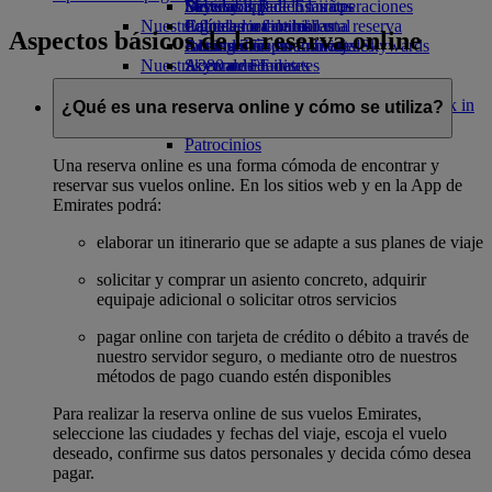
Bebidas
Diversión para los niños
Sostenibilidad en las operaciones
Skywards Rail
Móvil y app de Emirates
Nuestra flota
Juguetes infantiles
Política medioambiental
Calculadora de millas
Cancelar o cambiar una reserva
Aspectos básicos de la reserva online
Boeing 777
Actividades para niños
Informes medioambientales
Inicie sesión en Emirates Skywards
Alteraciones en los viajes
Nuestras comunidades
A380 de Emirates
Skywards+
Acerca de Emirates
Emirates A350
Fundación Emirates Airline
Fundación
Emirates Executive
Emirates Airline Opens an external link in
¿Qué es una reserva online y cómo se utiliza?
Mapa de asientos
a new tab
Patrocinios
Una reserva online es una forma cómoda de encontrar y
reservar sus vuelos online. En los sitios web y en la App de
Emirates podrá:
elaborar un itinerario que se adapte a sus planes de viaje
solicitar y comprar un asiento concreto, adquirir
equipaje adicional o solicitar otros servicios
pagar online con tarjeta de crédito o débito a través de
nuestro servidor seguro, o mediante otro de nuestros
métodos de pago cuando estén disponibles
Para realizar la reserva online de sus vuelos Emirates,
seleccione las ciudades y fechas del viaje, escoja el vuelo
deseado, confirme sus datos personales y decida cómo desea
pagar.