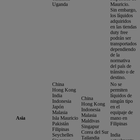
Uganda
Mauricio.
Sin embargo,
los líquidos
adquiridos
en las tiendas
duty free
podrán ser
transportados
dependiendo
de la
normativa
del país de
tránsito o de
destino.
China
No se
Hong Kong
permiten
India
líquidos de
China
Indonesia
ningún tipo
Hong Kong
Japón
en el
Indonesia
Malasia
equipaje de
Malasia
Asia
Isla Mauricio
mano en
Maldivas
Pakistán
Filipinas
Singapur
Filipinas
Corea del Sur
Seychelles
India
Tailandia