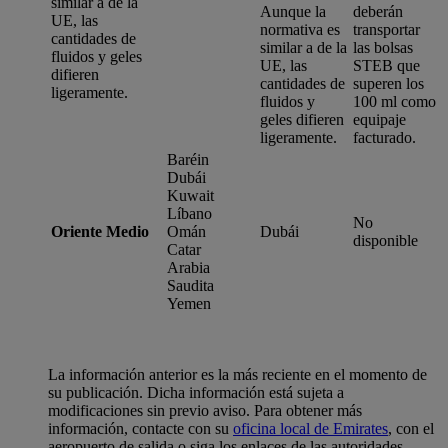
similar a de la
Aunque la
deberán
UE, las
normativa es
transportar
cantidades de
similar a de la
las bolsas
fluidos y geles
UE, las
STEB que
difieren
cantidades de
superen los
ligeramente.
fluidos y
100 ml como
geles difieren
equipaje
ligeramente.
facturado.
Baréin
Dubái
Kuwait
Líbano
No
Oriente Medio
Omán
Dubái
disponible
Catar
Arabia
Saudita
Yemen
La información anterior es la más reciente en el momento de
su publicación. Dicha información está sujeta a
modificaciones sin previo aviso. Para obtener más
información, contacte con su
oficina local de Emirates
, con el
aeropuerto de salida o siga los enlaces de las autoridades