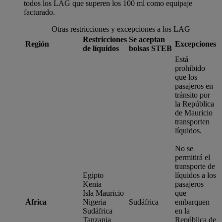
todos los LAG que superen los 100 ml como equipaje
facturado.
Otras restricciones y excepciones a los LAG
Restricciones
Se aceptan
Región
Excepciones
de líquidos
bolsas STEB
Está
prohibido
que los
pasajeros en
tránsito por
la República
de Mauricio
transporten
líquidos.
No se
permitirá el
transporte de
Egipto
líquidos a los
Kenia
pasajeros
Isla Mauricio
que
África
Nigeria
Sudáfrica
embarquen
Sudáfrica
en la
Tanzania
República de