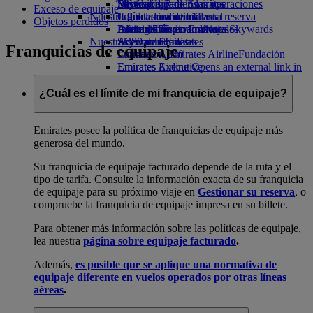
Bebidas
Diversión para los niños
Sostenibilidad en las operaciones
Skywards Rail
Móvil y app de Emirates
Exceso de equipaje
Nuestra flota
Juguetes infantiles
Política medioambiental
Calculadora de millas
Cancelar o cambiar una reserva
Objetos perdidos
Boeing 777
Actividades para niños
Informes medioambientales
Inicie sesión en Emirates Skywards
Alteraciones en los viajes
Nuestras comunidades
A380 de Emirates
Skywards+
Acerca de Emirates
Franquicias de equipaje
Emirates A350
Fundación Emirates Airline
Fundación
Emirates Executive
Emirates Airline Opens an external link in
Mapa de asientos
a new tab
Patrocinios
¿Cuál es el límite de mi franquicia de equipaje?
Emirates posee la política de franquicias de equipaje más
generosa del mundo.
Su franquicia de equipaje facturado depende de la ruta y el
tipo de tarifa. Consulte la información exacta de su franquicia
de equipaje para su próximo viaje en
Gestionar su reserva
, o
compruebe la franquicia de equipaje impresa en su billete.
Para obtener más información sobre las políticas de equipaje,
lea nuestra
página sobre equipaje facturado
.
Además,
es posible que se aplique una normativa de
equipaje diferente en vuelos operados por otras líneas
aéreas
.