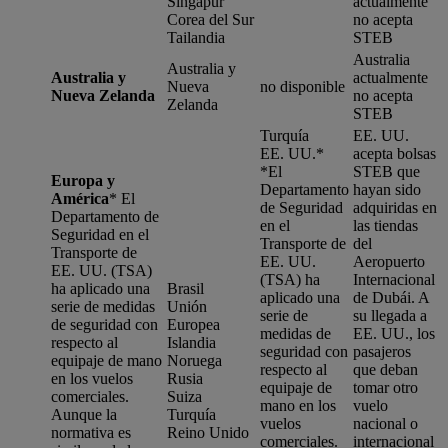
Singapur
actualmente
Corea del Sur
no acepta
Tailandia
STEB
Australia
Australia y
Australia y
actualmente
Nueva
no disponible
Nueva Zelanda
no acepta
Zelanda
STEB
Turquía
EE. UU.
EE. UU.*
acepta bolsas
*
El
STEB que
Europa y
Departamento
hayan sido
América
*
El
de Seguridad
adquiridas en
Departamento de
en el
las tiendas
Seguridad en el
Transporte de
del
Transporte de
EE. UU.
Aeropuerto
EE. UU. (TSA)
(TSA) ha
Internacional
ha aplicado una
Brasil
aplicado una
de Dubái. A
serie de medidas
Unión
serie de
su llegada a
de seguridad con
Europea
medidas de
EE. UU., los
respecto al
Islandia
seguridad con
pasajeros
equipaje de mano
Noruega
respecto al
que deban
en los vuelos
Rusia
equipaje de
tomar otro
comerciales.
Suiza
mano en los
vuelo
Aunque la
Turquía
vuelos
nacional o
normativa es
Reino Unido
comerciales.
internacional