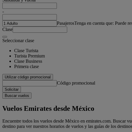
-
Pasajeros
Tenga en cuenta que: Puede re
Clase
Seleccionar clase
Clase Turista
Turista Premium
Clase Business
Primera clase
Utilizar código promocional
Código promocional
Solicitar
Buscar vuelos
Vuelos Emirates desde México
Encuentre todos los vuelos desde México en emirates.com. Buscar vuel
destino para ver nuestros horarios de vuelos y las guías de los destinos