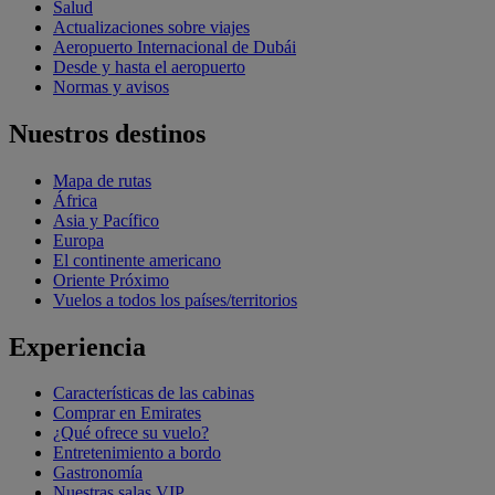
Salud
Actualizaciones sobre viajes
Aeropuerto Internacional de Dubái
Desde y hasta el aeropuerto
Normas y avisos
Nuestros destinos
Mapa de rutas
África
Asia y Pacífico
Europa
El continente americano
Oriente Próximo
Vuelos a todos los países/territorios
Experiencia
Características de las cabinas
Comprar en Emirates
¿Qué ofrece su vuelo?
Entretenimiento a bordo
Gastronomía
Nuestras salas VIP