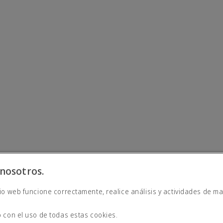
nosotros.
io web funcione correctamente, realice análisis y actividades de ma
derna
 con el uso de todas estas cookies.