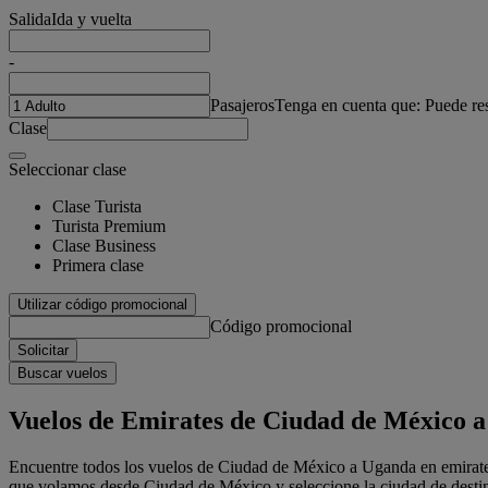
Salida
Ida y vuelta
-
Pasajeros
Tenga en cuenta que: Puede re
Clase
Seleccionar clase
Clase Turista
Turista Premium
Clase Business
Primera clase
Utilizar código promocional
Código promocional
Solicitar
Buscar vuelos
Vuelos de Emirates de Ciudad de México 
Encuentre todos los vuelos de Ciudad de México a Uganda en emirate
que volamos desde Ciudad de México y seleccione la ciudad de destino 