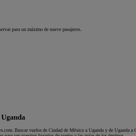
servar para un máximo de nueve pasajeros.
a Uganda
s.com. Buscar vuelos de Ciudad de México a Uganda y de Uganda a Ciu
para ver nuestros horarios de vuelos y las guías de los destinos.