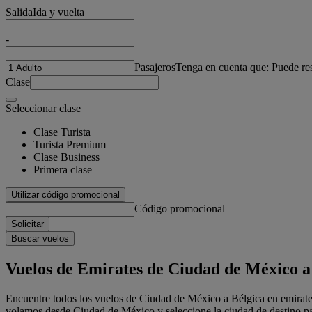
Salida
Ida y vuelta
-
Pasajeros
Tenga en cuenta que: Puede re
Clase
Seleccionar clase
Clase Turista
Turista Premium
Clase Business
Primera clase
Utilizar código promocional
Código promocional
Solicitar
Buscar vuelos
Vuelos de Emirates de Ciudad de México a
Encuentre todos los vuelos de Ciudad de México a Bélgica en emirate
volamos desde Ciudad de México y seleccione la ciudad de destino para