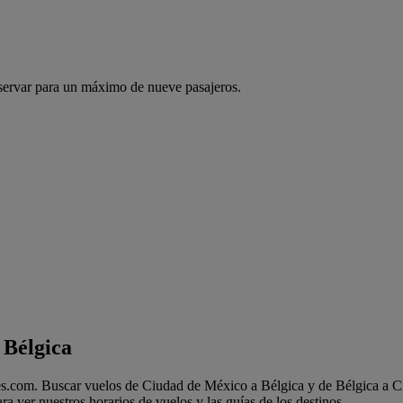
servar para un máximo de nueve pasajeros.
 Bélgica
s.com. Buscar vuelos de Ciudad de México a Bélgica y de Bélgica a Ciu
 ver nuestros horarios de vuelos y las guías de los destinos.