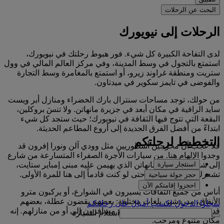
البحث عن الرحلات
الرحلات إلى نيويورك
لدى التفاحة الكبيرة كل شيء. فور هبوط رحلتك في نيويورك،
استمتع بالتجول في وسط المدينة، وفي مركز العالم المالي في وول
ستريت ومنطقة غراوند زيرو، أو استمتع بالمغامرة وسط التجارة
والفوضى في تايمز سكوير في ميدتاون.
من حولك، توجد مساحات سنترال بارك الخضراء ومنازل أبر ويست
سايد الراقية في مكان أبعد في جزيرة مانهاتن. ولا تنسَ بروكلين،
البقعة التي تتوج فيها الثقافة في نيويورك؛ حيث ستجد كل شيء
ابتداءً من أفضل الفرق الجديدة إلى أروع المطاعم الحديثة.
التخطيط لرحلتكم
فلا عجب أن مخرجين أسطوريين مثل وودي آلن ونورا إفرون قد
وجدوا الإلهام هنا. من سيارات الأجرة الصفراء المتسارعة من شارع
استئجار سيارة
إلى شارع، إلى أفق مانهاتن الذي يهيمن عليه مبنى إمباير ستايت،
تشعرك نيويورك بالألفة حتى لو كنت قادماً إلى هنا للمرة الأولى.
حجز جولة سياحية
احجزوا إقامتكم الآن
أناس من جميع الثقافات يسيرون في الشوارع، أو يركبون مترو
الأنفاق، مدردشين بلغات مختلفة: بعضهم يقضون عطلة، بعضهم
سجلوا الدخول لكسب أميالٍ على رحلاتكم
قدموا في رحلات عمل، وبعضهم مسافرون إلى أو من منازلهم. إنه
استلام السيارة
مكان متنوع ومرحب.