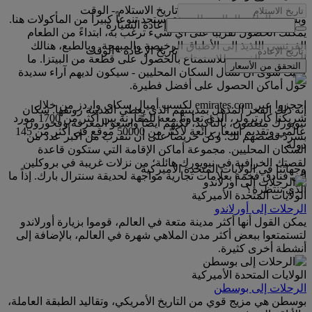
تاريخ الاستلام
-
الوقت
وبسبب الطابع العالمي للمدينة، ستجد تنوعاً كبيرأ من المأكولات هنا.
إعادة السيارة
يمكنك الحصول تقريباً على أي شيء ترغب به، ابتداءً من الطعام
الفرنسي اللذيذ إلى الأطباق الرخيصة والمبهجة. وبالطبع، هنالك
تاريخ الإعادة
-
الوقت
العديد من الفرص للاستمتاع بالحصول على قطعة من البيتزا. ما
التحقق من الأسعار
عليك سوى أن تسأل السكان المحليين - سيكون لديهم آراء سديدة
حول أماكن الحصول على أفضل فطيرة.
احجزوا عبر emirates.com لكسب أميال سكاي واردز من خلال
إنه ذلك الفخر المذهل بمدينتهم الذي يعطي المدينة رونقها. سكان
شريكنا كارترولر، الذي تعاونا معه للمقارنة بين أكثر من 1700 مورد
نيويورك متعنتون، بالتأكيد، لكنهم أيضاً واسعو المعرفة وفخورون
عالمي وتقديم أسعار رائعة لأكثر من 50000 موقع في أكثر من 145
بسرد قصصهم لك. وكن حريصاً على أن تتقرب من أكبر عدد من
دولة.
السكان المحليين. مجموعة أماكن الإقامة التي ستكون قاعدة
لقصتك الخرافية في نيويورك هائلة؛ من نزلات غريبة في بروكلين
وجهاتنا في الولايات المتحدة الأميركية
إلى فنادق فخمة بعلامات تجارية مواجهة لحديقة سنترال بارك. إذاً ما
الذي تنتظره؟
الولايات المتحدة الأميركية
الرحلات إلى أورلاندو
يمكن القول أنها أكثر مدينة متعة في العالم، قوموا بزيارة أورلاندو
لتستمتعوا ببعض أكثر مدن الملاهي شهرة في العالم، بالإضافة إلى
أنشطة أخرى كثيرة.
الولايات المتحدة الأميركية
الرحلات إلى بوسطن
بوسطن هي مزيج قوي من التاريخ الأمريكي، وتقاليد الطبقة العاملة،