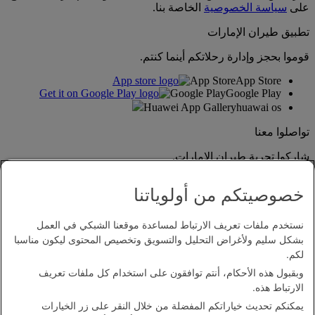
على
سياسة الخصوصية
الخاصة بنا.
تطبيق طيران الإمارات
قوموا بحجز وإدارة رحلاتكم أينما كنتم.
App Store
App Store
Google Play
Google Play
Huawei App Gallery
huawai os
تواصلوا معنا
شاركوا تجربة طيران الإمارات.
خصوصيتكم من أولوياتنا
نستخدم ملفات تعريف الارتباط لمساعدة موقعنا الشبكي في العمل
بشكل سليم ولأغراض التحليل والتسويق وتخصيص المحتوى ليكون مناسبا
لكم.
وبقبول هذه الأحكام، أنتم توافقون على استخدام كل ملفات تعريف
بيان إمكانية الدخول
الارتباط هذه.
اتصل بنا
يمكنكم تحديث خياراتكم المفضلة من خلال النقر على زر الخيارات
سياسة الخصوصية