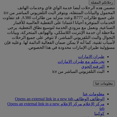
رحلاتكم المقبلة
تتضمن هذه الرحلات أيضا خدمة الواي فاي وخدمات الهاتف
المحمول والبيانات المتنقلة، ويتوفر البث التلفزيوني المباشر من ice
على جميع طائرات B777 وعدد متزايد من طائرات A380. قد تتفاوت
الخدمات المتوفرة أحيانا اعتمادا على التغطية العالمية للأقمار
الصناعية. ونعمل مع مزودي الخدمة لتوسيع نطاق التغطية. يرجى
ملاحظة أن خدمة الإنترنت اللاسلكي، والهواتف المتحركة، وبيانات
التجوال والبث التلفزيوني المباشر، لا تتوفر على جميع الرحلات
لأسباب تقنية، كما أنه لا يمكن ضمان الفعالية الدائمة لها. وعليه فإن
مسؤولية طيران الإمارات محدودة في هذا الخصوص.
طيران الإمارات
تجربتكم مع طيران الإمارات
الترفيه الجوي
البث التلفزيوني المباشر من ice
معلومات عنا
معلومات عنا
الوظائف
الوظائف Opens an external link in a new tab
مركز الإعلام
مركز الإعلام Opens an external link in a new
tab
كوكبنا