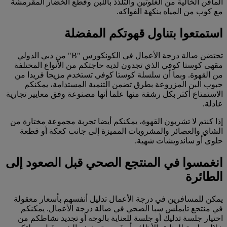
المافن الخالية من الغلوتين والتلذذ باللبن وقطع الخضار المقرمشة
مع كوب من المياه بنكهة الفواكه.
استمتعوا بتناول قهوتكم المفضلة
تحتضن صالة درجة الأعمال في الكونكورس "B" من دبي الدولي
مقهى كوستا كوفي الذي تجدون لديه حاجتكم من الأنواع المختلفة
من القهوة. وبما أن سلسلة كوستا كوفي تستخدم مزيجا فريدا من
حبوب البن المزروعة بطرق تضمن التنمية المستدامة، يمكنكم
الاستمتاع أكثر بكل رشفة منها علما أنها مصنوعة وفق معايير تجارية
عادلة.
إذا كنتم لا تشربون القهوة، يمكنكم أيضا تجربة مجموعة مختارة من
الشاي والعصائر والمشروبات المميزة إلى جانب كعكة أو قطعة
حلوى أو ساندويشات شهية.
انغمسوا في المنتجع الصحي قبل الصعود إلى
الطائرة
يمكن للمسافرين في درجة الأعمال تدليل أنفسهم بأسعار معقولة
في منتجع تايملس سبا الصحي في صالة درجة الأعمال. يمكنكم
اختيار جلسة تدليك أو جلسة للعناية بالوجه أو تجديد نشاطكم من