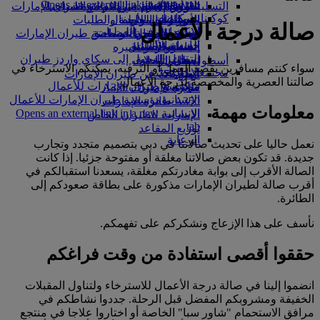
Opens an external link in a new tab
in a new tab
التسلية للأطفال
السوق الحرة
تجربتكم على متن الطائرة
تناول الطعام في الدرجة السياحية
السفر لأصحاب الهمم مع طيران الإمارات
كوكبنا
شركاؤنا
الممتازة
متجرنا الرسمي
الأدوات والموارد
الترفيه عن الأطفال
المساعدة الخاصة والطلبات
صالة درجة الأعمال
سكاي واردز رايل
الاستدامة في العمليات
ألعاب الأطفال
وجبات الدرجة السياحية
الهاتف المتحرك وتطبيق طيران الإمارات
حاسبة الأميال
السياسة البيئية
المشروبات
أنشطة للأطفال
إلغاء حجز أو تغييره
التقارير البيئية
تسجيل الدخول إلى سكاي واردز طيران
أسطول طائراتنا
تعطل الرحلات
سواء كنتم مسافرين بقصد العمل أو الترفيه، يمكنكم الاسترخاء في
الإمارات
مجتمعاتنا المحلية
بوينج 777
معلومات عن طيران الإمارات
صالتنا العصرية والمخصصة لدرجة الأعمال
سكاي واردز+
مؤسسة طيران الإمارات للأعمال
طائرة الإمارات A380
الإنسانية
مؤسسة طيران الإمارات للأعمال
A350 طائرة الإمارات
معلومات مهمة
الإنسانية Opens an external link in a new
الإمارات للطيران الخاص
tab
توزيع المقاعد
الرعاية
نعمل حاليا على تحديث صالاتنا في دبي بتصميم متجدد وتجارب
جديدة. قد تكون بعض صالاتنا مغلقة أو مفتوحة جزئيا. إذا كانت
الصالة الأقرب إلى بوابة مغادرتكم مغلقة، يسعدنا استقبالكم في
أقرب صالة لطيران الإمارات مذكورة على بطاقة صعودكم إلى
الطائرة.
نأسف على هذا الإزعاج ونشكركم على تفهمكم.
حققوا أقصى استفادة من وقت فراغكم
انضموا إلينا في صالة درجة الأعمال للاسترخاء ولتناول المقبلات
الخفيفة ومشروبكم المفضل قبل الرحلة. جددوا نشاطكم في
مرافق الاستحمام "شاور سبا" الخاصة أو اختاروا علاجا في منتجع