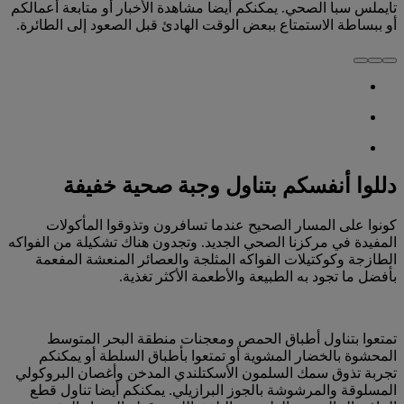
تايملس سبا الصحي. يمكنكم أيضا مشاهدة الأخبار أو متابعة أعمالكم
أو ببساطة الاستمتاع ببعض الوقت الهادئ قبل الصعود إلى الطائرة.
دللوا أنفسكم بتناول وجبة صحية خفيفة
كونوا على المسار الصحيح عندما تسافرون وتذوقوا المأكولات
المفيدة في مركزنا الصحي الجديد. وتجدون هناك تشكيلة من الفواكه
الطازجة وكوكتيلات الفواكه المثلجة والعصائر المنعشة المفعمة
بأفضل ما تجود به الطبيعة والأطعمة الأكثر تغذية.
تمتعوا بتناول أطباق الحمص ومعجنات منطقة البحر المتوسط
المحشوة بالخضار المشوية أو تمتعوا بأطباق السلطة أو يمكنكم
تجربة تذوق سمك السلمون الأسكتلندي المدخن وأغصان البروكولي
المسلوقة والمرشوشة بالجوز البرازيلي. يمكنكم أيضا تناول قطع