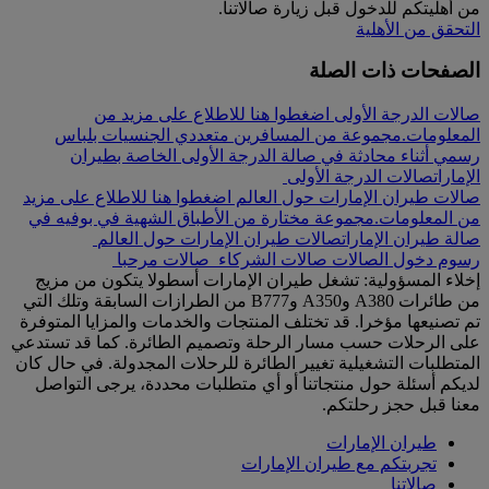
من أهليتكم للدخول قبل زيارة صالاتنا.
التحقق من الأهلية
الصفحات ذات الصلة
صالات الدرجة الأولى اضغطوا هنا للاطلاع على مزيد من
المعلومات.
مجموعة من المسافرين متعددي الجنسيات بلباس
رسمي أثناء محادثة في صالة الدرجة الأولى الخاصة بطيران
الإمارات
صالات الدرجة الأولى
صالات طيران الإمارات حول العالم اضغطوا هنا للاطلاع على مزيد
من المعلومات.
مجموعة مختارة من الأطباق الشهية في بوفيه في
صالة طيران الإمارات
صالات طيران الإمارات حول العالم
رسوم دخول الصالات
صالات الشركاء
صالات مرحبا
إخلاء المسؤولية: تشغل طيران الإمارات أسطولا يتكون من مزيج
من طائرات A380 وA350 وB777 من الطرازات السابقة وتلك التي
تم تصنيعها مؤخرا. قد تختلف المنتجات والخدمات والمزايا المتوفرة
على الرحلات حسب مسار الرحلة وتصميم الطائرة. كما قد تستدعي
المتطلبات التشغيلية تغيير الطائرة للرحلات المجدولة. في حال كان
لديكم أسئلة حول منتجاتنا أو أي متطلبات محددة، يرجى التواصل
معنا قبل حجز رحلتكم.
طيران الإمارات
تجربتكم مع طيران الإمارات
صالاتنا