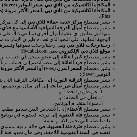
المكافأة الكلاسيكية من فلاي دبي بسعر التوفير (Saver)
ت
المكافأة الكلاسيكية من فلاي دبي بالسعر الأكثر مرونة (Flex Plus)
Plus).
يشير مصطلح
مركز خدمة عملاء فلاي دبي
إلى كل مركز م
يشير مصطلح
أميال الدرجة السياحية الأساسية مع فلاي 
منها قبل تطبيق أي علاوة أميال أخرى (بما في ذلك على سب
الوجهة النهائية، على النحو الذي تحدده طيران الإمارات 
رحلة/رحلات فلاي دبي
وهي رحلة/رحلات تسوقها وتسيرها 
موقع فلاي دبي الإلكتروني
يعني flydubai.com؛
يشير مصطلح
كبير العائلة
إلى عضو تسجل في حساب برنامج ا
يشير مصطلح
فرد العائلة
إلى عضو انضم إلى حساب برنامج ا
يشير مصطلح
السعر المرن (Flex) أو السعر الأكثر مرونة (Flex Plus)
التوفير (Saver)؛
يشير مصطلح
الترقية الفورية
إلى مكافآت الترقية التي يت
يشير مصطلح
أميال غير صالحة
إلى أي أميال تم تجميعها
عن طريق الخطأ؛ أو
عطل في النظام؛ أو
سوء استخدام البرنامج.
يشير مصطلح
الأعضاء
إلى الأشخاص الذين تقدموا بطلب ا
يشير مصطلح
فئة العضوية
إلى درجة العضوية في برنامج ا
ذات الصلة التي تحمل الاسم نفسه؛
يشير مصطلح
فترة فئة العضوية
، في حالة ترقية مستوى ا
نفسه في السنة التقويمية اللاحقة، وفي حال تجديد فئة العضوية، كل فترة لاحقة 