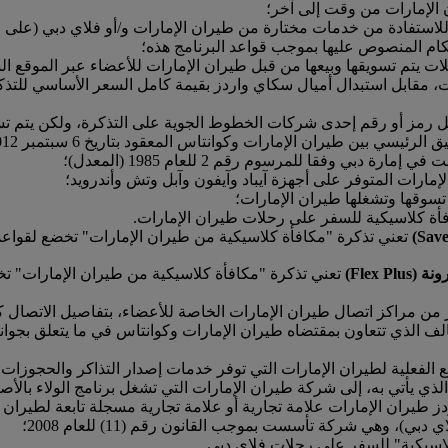
ن الإمارات من وقت إلى آخر؛
ستفادة من خدمات مختارة من طيران الإمارات و/أو فلاي دبي (على الن
ام المنصوص عليها بموجب قواعد البرنامج هذه؛
ت يتم تسويقها وبيعها من قبل طيران الإمارات للأعضاء عبر الموقع الشب
، مقابل استبدال أميال سكاي واردز بقيمة كامل السعر الأساسي للتذكر
ل رمز أو رقم إحدى شركات الخطوط الجوية على التذكرة، ولكن يتم 
 طيران الإمارات وكوانتاس المعقود بتاريخ 6 سبتمبر 2012 (بصيغته المعدلة أو معادة الصياغة من وقت إلى آخر)؛
بي وفقا للمرسوم رقم 2 للعام 1985 (المعدل)؛
مارات المتوفر على أجهزة آيباد وآيفون وآبل وتش وأندرويد؛
تسوقها وتشغلها طيران الإمارات؛
أة كلاسيكية للسفر على رحلات طيران الإمارات.
تعني تذكرة "مكافأة كلاسيكية من طيران الإمارات" تخضع لقواعد 
Flex )
تعني تذكرة "مكافأة كلاسيكية من طيران الإمارات" تخض
ن مراكز اتصال طيران الإمارات الخاصة للأعضاء، بتفاصيل الاتصال ك
لف الذي تتعاون بمقتضاه طيران الإمارات وكوانتاس في ما يتعلق بجوا
 الفعلية لطيران الإمارات التي توفر خدمات إصدار التذاكر والحجوزات 
 الذي يأتي به، إلى شركة طيران الإمارات التي تشغل برنامج الولاء بال
دز طيران الإمارات علامة تجارية أو علامة تجارية مسجلة تابعة لطيران ا
، وهي شركة تأسست بموجب القانون رقم (11) للعام 2008؛
اسيكية" للسفر على رحلات فلاي دبي.