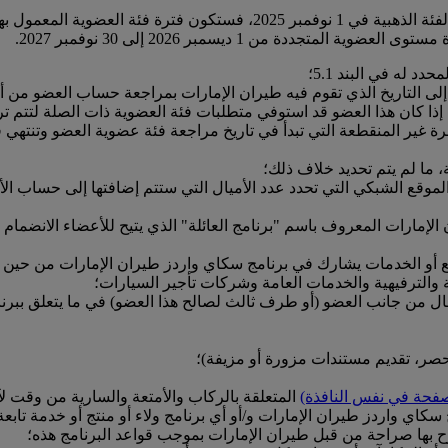
جددة من 1 ديسمبر 2026 إلى 30 نوفمبر 2027.
دد له في البند 5.1؛
ة غير المنقطعة التي تبدأ في تاريخ مراجعة فئة عضوية العضو وتنتهي 
، ما لم يتم تحديد خلاف ذلك؛
لموقع الشبكي التي تحدد عدد الأميال التي ستتم إضافتها إلى حساب ال
لإمارات المعروف باسم "برنامج العائلة" الذي يتيح للأعضاء الانضمام 
أو الخدمات يشارك في برنامج سكاي واردز طيران الإمارات من حين إ
 والترفيهية والخدمات العامة وشركات تأجير السيارات؛
ال من جانب العضو (أو طرف ثالث لصالح هذا العضو) في ما يتعلق ببر
لحصر، تقديم مستندات مزورة أو مزيفة)؛
صفحة في نفس النافذة)
المتعلقة بالركاب والأمتعة والسارية من وقت لآ
 سكاي واردز طيران الإمارات و/أو أي برنامج ولاء أو منتج أو خدمة تابع
وح بها صراحة من قبل طيران الإمارات بموجب قواعد البرنامج هذه؛