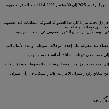
على سبيل المثال، إذا حصل أحد الأعضاء على ترقية إلى الفئة الذهبية في 1 نوفمبر 2025، فستكون فترة فئة العضوية المعمول بها من 1 نوفمبر 2025 إلى 30 نوفمبر 2026. إذا احتفظ العضو بعضويته
، بحسب الحالة، إلى التاريخ الذي تقوم فيه طيران الإمارات بمراجعة حساب العضو من أجل (1) تحديد ما إذا كان هذا العضو قد استوفى متطلبات فئة العضوية
في اليوم الأول من نفس الشهر التقويمي في السنة التقويمية
أعضاء عند سفرهم على إحدى الرحلات المؤهلة، أو عدد الأميال التي
إلى حساب في "برنامج العائلة" أو إنشاء حساب جديد؛
لى آخر، وقد يشمل هذا المصطلح شركات الخطوط الجوية (باستثناء
نامج سكاي واردز طيران الإمارات، والذي يشكل، في رأي طيران
خر؛
ة للشركاء؛