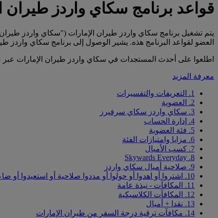
قواعد برنامج سكاي واردز طيران ا
يتم تشغيل برنامج سكاي واردز طيران الإمارات ("سكاي واردز طيران 
العضو لقواعد البرنامج هذه. يشير الوصول إلى برنامج سكاي واردز طي
اطلعوا على أحدث المستجدات في سكاي واردز طيران الإمارات عبر صف
معرفة المزيد
1. التعريفات والتفسيرات
2. العضوية
3. سكاي واردز سكاي سرفيرز
4. إدارة الحساب
5. فئة العضوية
6. مزايا وامتيازات الفئة
7. كسب الأميال
8. Skywards Everyday
9. صلاحية أميال سكاي واردز
10. اشتروا أو اهدوا أو حولوا أو مددوا صلاحية أو استعيدوا أو ضاعفوا أميال سكاي واردز
11. المكافآت - نبذة عامة
12. المكافآت الكلاسيكية
13. نقدا + أميال
14. مكافآت ترقية درجة السفر من طيران الإمارات