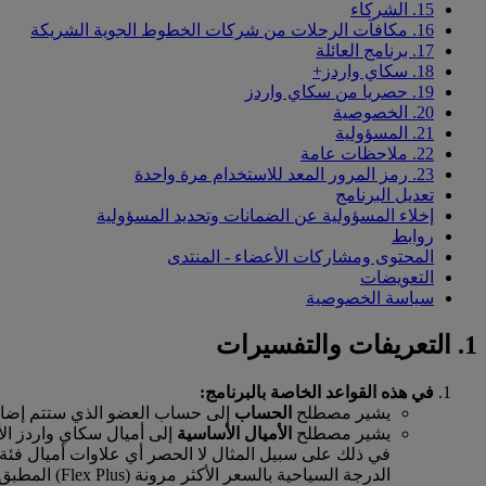
15. الشركاء
16. مكافآت الرحلات من شركات الخطوط الجوية الشريكة
17. برنامج العائلة
18. سكاي واردز+
19. حصريا من سكاي واردز
20. الخصوصية
21. المسؤولية
22. ملاحظات عامة
23. رمز المرور المعد للاستخدام مرة واحدة
تعديل البرنامج
إخلاء المسؤولية عن الضمانات وتحديد المسؤولية
روابط
المحتوى ومشاركات الأعضاء - المنتدى
التعويضات
سياسة الخصوصية
1. التعريفات والتفسيرات
في هذه القواعد الخاصة بالبرنامج:
يشير مصطلح
الحساب
إلى حساب العضو الذي ستتم إضافة ا
يشير مصطلح
الأميال الأساسية
إلى أميال سكاي واردز الأ