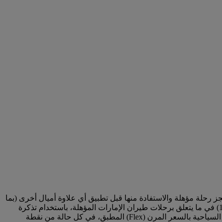
ز رحلة مؤهلة والاستفادة منها قبل تطبيق أي علاوة أميال أخرى (بما
في ذلك على سبيل المثال لا الحصر أي علاوات أميال فئة)، والتي يتم احتسابها استنادا إلى درجات السفر وأنواع الأسعار التالية: (1) في ما يتعلق برحلات طيران الإمارات المؤهلة، باستخدام تذكرة
الدرجة السياحية بالسعر الأكثر مرونة (Flex Plus) المطبق أو (2) في ما يتعلق برحلات فلاي دبي المؤهلة، باستخدام تذكرة الدرجة السياحية بالسعر المرن (Flex) المطبق، في كل حالة من نقطة