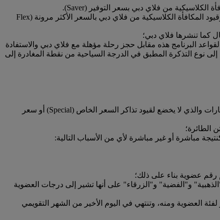
كلاسيكية من فلاي دبي بسعر التوفير (Saver).
تعني تذكرة "مكافأة كلاسيكية من فلاي دبي" تخضع لقواعد وقيود المكافأة الكلاسيكية من فلاي دبي بالسعر الأكثر مرونة (Flex
ل كما تنشرها فلاي دبي؛
قواعد البرنامج هذه مقابل حجز رحلة مؤهلة مع فلاي دبي والاستفادة
ا إلى نوع التذكرة المطبق في الدرجة السياحية من نقطة المغادرة إلى
إلى السعر التجاري غير المخفض لتذاكر رحلات طيران الإمارات والذي لا يخضع لقيود تذاكر السعر الخاص (Special) أو سعر
ن الطائرة؛
يجة مباشرة أو غير مباشرة لأي من الأسباب التالية:
 رقم عضوية بناء على ذلك؛
لذهبية" و"الفضية" و"الزرقاء" على أنها تشير إلى درجات العضوية
فئة العضوية ومنه، وتنتهي في اليوم الأخير من الشهر التقويمي