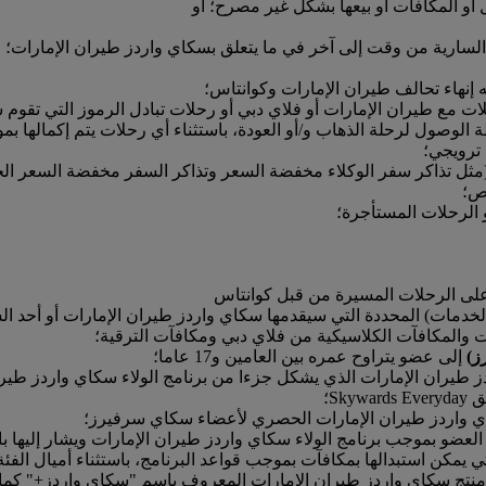
 أو المكافآت أو بيعها بشكل غير مصرح؛ أو
لسارية من وقت إلى آخر في ما يتعلق بسكاي واردز طيران الإمارات؛
ه إنهاء تحالف طيران الإمارات وكوانتاس؛
ات مع طيران الإمارات أو فلاي دبي أو رحلات تبادل الرموز التي تقوم 
صول لرحلة الذهاب و/أو العودة، باستثناء أي رحلات يتم إكمالها بموجب
 ترويجي؛
مثل تذاكر سفر الوكلاء مخفضة السعر وتذاكر السفر مخفضة السعر الخ
اص؛
و الرحلات المستأجرة؛
(الخدمات) المحددة التي سيقدمها سكاي واردز طيران الإمارات أو أحد ا
ات والمكافآت الكلاسيكية من فلاي دبي ومكافآت الترقية؛
ز)
إلى عضو يتراوح عمره بين العامين و17 عاما؛
 طيران الإمارات الذي يشكل جزءا من برنامج الولاء سكاي واردز طير
Sk؛
ي واردز طيران الإمارات الحصري لأعضاء سكاي سرفيرز؛
 العضو بموجب برنامج الولاء سكاي واردز طيران الإمارات ويشار إليها ب
مكن استبدالها بمكافآت بموجب قواعد البرنامج، باستثناء أميال الفئة
ج سكاي واردز طيران الإمارات المعروف باسم "سكاي واردز+" كما هو