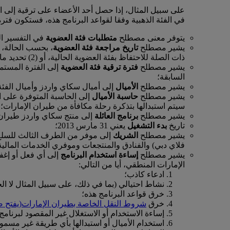
في الفئة الذهبية وفقا لقواعد البرنامج هذه، فستكون فترة مستوى العضوية المت
يتوفر معنى مصطلح
متطلبات فئة العضوية
في التفسير المح
يشير مصطلح
تاريخ مراجعة فئة العضوية
ذات الصلة للاحتفاظ بفئة العضوية الحالية، أو (2) تحديد ما إذا كان هذا العضو قد استوفي متطلبات فئة العضوية ذات الصلة لتتم ترقيته إلى فئة العضوية التالية.
يشير مصطلح
فترة ترقية فئة العضوية
إلى الفترة المستمر
السابقة؛
يشير مصطلح
الأميال
إلى أميال سكاي واردز وأميال الفئة
يشير مصطلح
حاسبة الأميال
إلى الحاسبة المتوفرة على ا
سيتم استبدالها بتذكرة رحلة مكافأة من طيران الإمارات؛
يشير مصطلح
برنامج العائلة
إلى منتج سكاي واردز طيران ا
تاريخ
بدء التشغيل
يعني 31 مارس 2013؛
يشير مصطلح
الشريك
إلى موفر من الطرف الثالث للسلع 
فلاي دبي) والفنادق والمنتجعات وموفري الخدمات المالية
يشير مصطلح
إساءة استخدام البرنامج
إلى أي فعل أو إغف
الإمارات المنطقي، أيا من التالي:
ادعاء كاذب؛
نشاط احتيالي (بما في ذلك، على سبيل المثال لا ا
خرق قواعد البرنامج هذه؛
خرق
شروط النقل الخاصة بطيران الإمارات
(يفتح 
إساءة الاستخدام أو الاستغلال غير المقصود لبرنامج
استخدام الأميال أو استبدالها بأي طريقة غير مسم