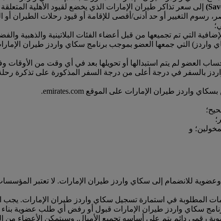
إلى سعر تذاكر طيران الإمارات الذي يخضع لقيود الأهلية المتعلقة 
ر، رسوم التغيير أو حد أدنى/أقصى للإقامة أو قيود رحلات الطيران أو 
؛
ضافية التي تم تجميعها من قبل أعضاء الفئات البلاتينية والذهبية وال
ي واردز) التي جمعها العضو بموجب برنامج سكاي واردز طيران الإمارات و
اب العضو لم يتم استبدالها أو تحويلها بعد في أي وقت من الأوقات وفقا
ردز بالسفر في درجة أعلى من درجة السفر المذكورة على تذكرة رحلة 
 واردز طيران الإمارات على الموقع emirates.com.
حيح؛
؛
مخولين؛ و
عضوية للانضمام إلى سكاي واردز طيران الإمارات. لا تعتبر المؤسسا
 المطلوبة في استمارة تسجيل سكاي واردز طيران الإمارات. يجب التوق
 رقمي دائم يتم على أساسه تجميع الأميال. وسيتمكن الأعضاء من ال