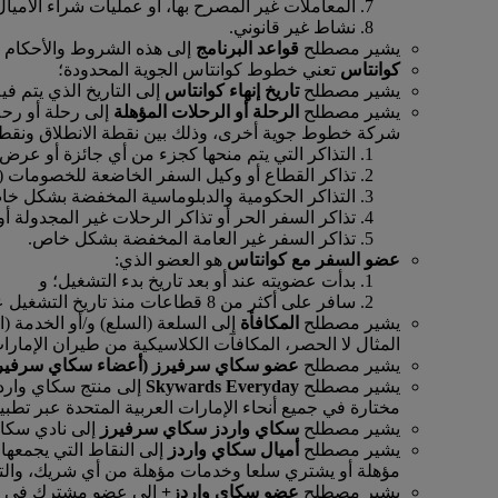
المعاملات غير المصرح بها، أو عمليات شراء الأميال
نشاط غير قانوني.
يشير مصطلح
قواعد البرنامج
إلى هذه الشروط والأحكام ا
كوانتاس
تعني خطوط كوانتاس الجوية المحدودة؛
يشير مصطلح
تاريخ إنهاء كوانتاس
إلى التاريخ الذي يتم في
يشير مصطلح
الرحلة أو الرحلات المؤهلة
إلى رحلة أو رحل
شركة خطوط جوية أخرى، وذلك بين نقطة الانطلاق ونقطة الو
التذاكر التي يتم منحها كجزء من أي جائزة أو عرض
تذاكر القطاع أو وكيل السفر الخاضعة للخصومات (
التذاكر الحكومية والدبلوماسية المخفضة بشكل خ
تذاكر السفر الحر أو تذاكر الرحلات غير المجدولة أ
تذاكر السفر غير العامة المخفضة بشكل خاص.
عضو السفر مع كوانتاس
هو العضو الذي:
بدأت عضويته عند أو بعد تاريخ بدء التشغيل؛ و
سافر على أكثر من 8 قطاعات منذ تاريخ التشغيل على الرحلات المسيرة من قبل كوانتاس
يشير مصطلح
المكافأة
إلى السلعة (السلع) و/أو الخدمة 
المثال لا الحصر، المكافآت الكلاسيكية من طيران الإمار
يشير مصطلح
عضو سكاي سرفيرز (أعضاء سكاي سرفير
يشير مصطلح
Skywards Everyday
إلى منتج سكاي واردز
مختارة في جميع أنحاء الإمارات العربية المتحدة عبر تطبيق ywards Everyday
يشير مصطلح
سكاي واردز سكاي سرفيرز
إلى نادي سكا
يشير مصطلح
أميال سكاي واردز
إلى النقاط التي يجمعها
مؤهلة أو يشتري سلعا وخدمات مؤهلة من أي شريك، والتي ي
يشير مصطلح
عضو سكاي واردز+
إلى عضو مشترك في منت