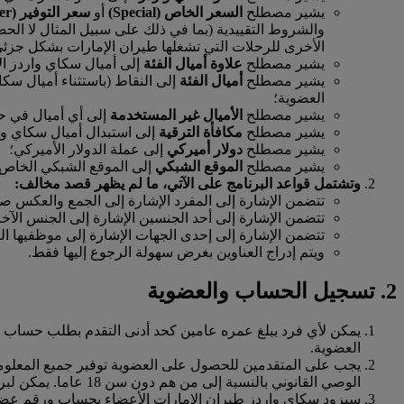
يشير مصطلح
السعر الخاص (Special)
أو
سعر
التوفير (Saver)
والشروط التقييدية (بما في ذلك على سبيل المثال لا الحص
الأخرى للرحلات التي تشغلها طيران الإمارات بشكل جزئي
يشير مصطلح
علاوة أميال الفئة
إلى أميال سكاي واردز الإ
يشير مصطلح
أميال الفئة
إلى النقاط (باستثناء أميال سكا
العضوية؛
يشير مصطلح
الأميال غير المستخدمة
إلى أي أميال في حس
يشير مصطلح
مكافأة الترقية
إلى استبدال أميال سكاي وا
يشير مصطلح
دولار أميركي
إلى عملة الدولار الأميركي؛
يشير مصطلح
الموقع الشبكي
إلى الموقع الشبكي الخاص بسكاي
وتشتمل قواعد البرنامج على الآتي، ما لم يظهر قصد مخالف:
تتضمن الإشارة إلى المفرد الإشارة إلى الجمع والعكس ص
تتضمن الإشارة إلى أحد الجنسين الإشارة إلى الجنس الآخر
تتضمن الإشارة إلى إحدى الجهات الإشارة إلى موظفيها ال
ويتم إدراج العناوين بغرض سهولة الرجوع إليها فقط.
2. تسجيل الحساب والعضوية
يمكن لأي فرد يبلغ عمره عامين كحد أدنى التقدم بطلب حساب و
العضوية.
يجب على المتقدمين للحصول على العضوية توفير جميع المعلومات
الوصي القانوني بالنسبة إلى من هم دون سن 18 عاما. يمكن لبرنامج سكاي واردز طيران الإمارات قبول أو رفض أي طلب عضوية بناء على تقديره المطلق.
سيزود سكاي واردز طيران الإمارات الأعضاء بحساب ورقم عضوية