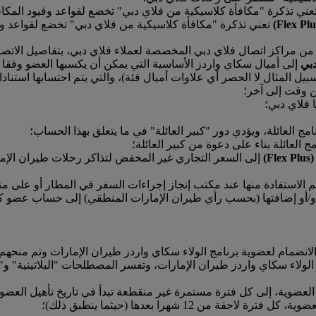
عني تذكرة "مكافأة كلاسيكية من فلاي دبي" تخضع لقواعد وقيود المكافأة ال
ن مراكز اتصال فلاي دبي المخصصة لعملاء فلاي دبي، بتفاصيل الاتصا
دبي
إلى أميال سكاي واردز الأساسية التي يمكن أن يكسبها العضو وفقا ل
يل المثال لا الحصر أي علاوات أميال فئة)، والتي يتم احتسابها استناد
من وقت إلى آخر؛
فلاي دبي؛
لعائلة، ويؤدي دور "كبير العائلة" في ما يتعلق بهذا الحساب؛
لعائلة بناء على دعوة من كبير العائلة؛
م الاستفادة منها عند مكتب إنجاز إجراءات السفر في المطار أو على مت
 و/أو إضافتها (بحسب رأي طيران الإمارات المنطقي) إلى حساب عضو كنت
لانضمام لعضوية برنامج الولاء سكاي واردز طيران الإمارات وتم منحهم
لولاء سكاي واردز طيران الإمارات، وتفسر المصطلحات "البلاتينية" و"ا
لعضوية، إلى كل فترة مستمرة غير منقطعة تبدأ في تاريخ تأهيل العضو ل
من 12 شهرا بعدها (حيثما ينطبق ذلك)؛