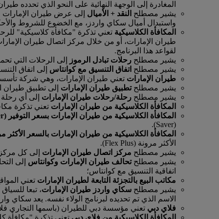
المغادرة إلى الوجهة النهائية على النحو الذي تحدده طيرا
يشير مصطلح
النقد + الأميال
إلى عرض طيران الإمارات للا
واستبدال أميال سكاي واردز، مع الخضوع للشروط والأحك
المكافأة الكلاسيكية
تعني تذكرة "مكافأة كلاسيكية" للرحلا
طيران الإمارات، أو من خلال مركز اتصال طيران الإمارات
لقواعد هذا البرنامج.
يشير مصطلح
رحلات تبادل الرموز
إلى الرحلات التي تحم
يشير مصطلح
اتفاق التنسيق مع كوانتاس
إلى اتفاق التنسيق الرئيسي بين
طيران الإمارات
تعني طيران الإمارات، وهي شركة تأسست في إمارة د
يشير مصطلح
تطبيق طيران الإمارات
إلى تطبيق طيران الإ
يشير مصطلح
رحلة/رحلات طيران الإمارات
إلى أي رحلة 
المكافأة الكلاسيكية من طيران الإمارات
تعني تذكرة مكاف
المكافأة الكلاسيكية من طيران الإمارات بسعر التوفير (Saver)
(Saver).
المكافأة الكلاسيكية من طيران الإمارات بالسعر الأكثر مرونة (Plus
الأكثر مرونة (Flex Plus).
يشير مصطلح
مركز اتصال طيران الإمارات
إلى كل مركز م
يشير مصطلح
تحالف طيران الإمارات وكوانتاس
إلى التحا
اتفاقية التنسيق مع كوانتاس؛
مكاتب البيع بالتجزئة التابعة لطيران الإمارات
تعني المواقع
يشير مصطلح
سكاي واردز طيران الإمارات
، تبعا للسياق
الاسم الذي تم تحديده لبرنامج الولاء نفسه. يعد سكاي وار
فلاي دبي
تعني مؤسسة دبي للطيران (باسمها التجاري فلاي دبي)
المكافأة الكلاسيكية من فلاي دبي
تعني تذكرة "مكافأة كل