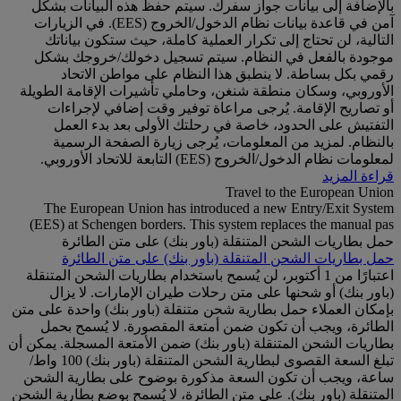
بالإضافة إلى بيانات جواز سفرك. سيتم حفظ هذه البيانات بشكل
آمن في قاعدة بيانات نظام الدخول/الخروج (EES). في الزيارات
التالية، لن تحتاج إلى تكرار العملية كاملة، حيث ستكون بياناتك
موجودة بالفعل في النظام. سيتم تسجيل دخولك/خروجك بشكل
رقمي بكل بساطة. لا ينطبق هذا النظام على مواطن الاتحاد
الأوروبي، وسكان منطقة شنغن، وحاملي تأشيرات الإقامة الطويلة
أو تصاريح الإقامة. يُرجى مراعاة توفير وقت إضافي لإجراءات
التفتيش على الحدود، خاصة في رحلتك الأولى بعد بدء العمل
بالنظام. لمزيد من المعلومات، يُرجى زيارة الصفحة الرسمية
لمعلومات نظام الدخول/الخروج (EES) التابعة للاتحاد الأوروبي.
قراءة المزيد
Travel to the European Union
The European Union has introduced a new Entry/Exit System
(EES) at Schengen borders. This system replaces the manual pas
حمل بطاريات الشحن المتنقلة (باور بنك) على متن الطائرة
حمل بطاريات الشحن المتنقلة (باور بنك) على متن الطائرة
اعتبارًا من 1 أكتوبر، لن يُسمح باستخدام بطاريات الشحن المتنقلة
(باور بنك) أو شحنها على متن رحلات طيران الإمارات. لا يزال
بإمكان العملاء حمل بطارية شحن متنقلة (باور بنك) واحدة على متن
الطائرة، ويجب أن تكون ضمن أمتعة المقصورة. لا يُسمح بحمل
بطاريات الشحن المتنقلة (باور بنك) ضمن الأمتعة المسجلة. يمكن أن
تبلغ السعة القصوى لبطارية الشحن المتنقلة (باور بنك) 100 واط/
ساعة، ويجب أن تكون السعة مذكورة بوضوح على بطارية الشحن
المتنقلة (باور بنك). على متن الطائرة، لا يُسمح بوضع بطارية الشحن