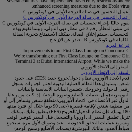
Several countries have implemented travel entry restrictions and/or
enhanced screening measures due to the Ebola virus.
أعمال التحسين في صالة الدرجة الأولى في كونكورس C
أعمال التحسين في صالة الدرجة الأولى في كونكورس C
نقوم حاليًا بإجراء تحسينات في صالة الدرجة الأولى في كونكورس C
في مبنى المطار رقم 3 في مطار دبي الدولي. وبينما نقوم بهذه
التحسينات، سيتم إغلاق الصالة. يمكنك الاستمتاع بتجربة الصالة
الكاملة في كونكورس B. نعتذر عن الإزعاج.
قراءة المزيد
Improvements to our First Class Lounge on Concourse C
We’re transforming our First Class Lounge on Concourse C in
Terminal 3 at Dubai International Airport. While we make the
السفر إلى الاتحاد الأوروبي
السفر إلى الاتحاد الأوروبي
قدم الاتحاد الأوروبي نظام دخول/خروج جديد (EES) على حدود
شنغن. يستبدل هذا النظام العملية اليدوية لختم الجوازات بسجل
رقمي لدخولك وخروجك، يتضمن البيانات الأساسية والبيانات
البيومترية (مثل بصمات الأصابع وصورة الوجه). إذا كنت من رعايا
الدول غير الأعضاء في الاتحاد الأوروبي/منطقة شنغن وتسافر إلى أو
من منطقة شنغن لإقامة قصيرة (حتى 90 يوماً خلال أي فترة مدتها
180 يوماً)، فإن نظام الدخول/الخروج (EES) ينطبق عليك. يمكنك
تنزيل تطبيق السفر إلى أوروبا والتسجيل قبل السفر لتوفير الوقت
وتسريع عمليات التحقق الحدودية. عند وصولك لأول مرة، سيجمع
ضباط الحدود بياناتك البيومترية (بصمات الأصابع ومسح الوجه)