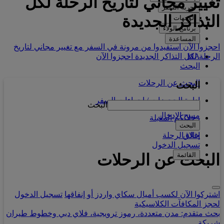
تغيير مجاني لتاريخ الرحلة
لكل
تجربة السفر
التذاكر الجديدة
الوجهات
برنامج الولاء
المساعدة
احجزوا الآن استفيدوا من مرونة في السفر مع تغيير مجاني لتاريخ
الرحلة لكل التذاكر الجديدة
احجزوا الآن
MA
البحث
البحث عن الرحلات
البحث
إدارة الحجوزات / إجراءات السفر
البحث
مسح الإدخال
رحلاتكم المقبلة
البحث
حالة الرحلة
إغلاق
تسجيل الدخول
البحث عن الرحلات
القائمة
اشتركوا الآن لكسب أميال سكاي واردز أو إنفاقها
تسجيل الدخول
لحجز المكافآت الكلاسيكية
بحث متقدم: مدن متعددة، رموز ترويجية، فلاي دبي وخطوط طيران
شريكة