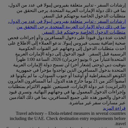
إرشادات السفر - تدابير متعلقة بفيروس إيبولا في عدد من الدول،
بما في ذلك دولة الإمارات العربية المتحدة. يرجى التحقق من
متطلبات الدخول الخاصة بوجهتكم قبل السفر.
إرشادات السفر - تدابير متعلقة بفيروس إيبولا في عدد من الدول،
بما في ذلك دولة الإمارات العربية المتحدة. يرجى التحقق من
متطلبات الدخول الخاصة بوجهتكم قبل السفر.
اتخذت عدة دول قيوداً على دخول المسافرين و/أو إجراءات فحص
صحية إضافية بسبب فيروس إيبولا. ندعو العملاء إلى الاطلاع على
أحدث متطلبات الدخول إلى وجهاتهم عبر القنوات الحكومية
الرسمية قبل السفر. قيود الدخول إلى دولة الإمارات العربية
المتحدةاعتباراً من 6 يونيو (حزيران) 2026، الساعة 1:00 ظهراً
بتوقيت دبي (وحتى إشعار آخر) لن تسمح دولة الإمارات العربية
المتحدة بدخول المسافرين الذين تواجدوا مؤخراً في جمهورية
الكونغو الديمقراطية أو أوغندا أو جنوب السودان، ما لم يكونوا قد
أمضوا أكثر من 21 يوماً خارج هذه الدول. أما المسافرون العابرون
(الترانزيت) عبر دولة الإمارات، فسيتعين عليهم الالتزام بمتطلبات
وإجراءات الدخول المعمول بها في وجهاتهم النهائية. وتسري قيود
الدخول والعبور هذه على جميع المسافرين، بما في ذلك القادمين
عبر مسارات سفر غير مباشرة.
قراءة المزيد
Travel advisory – Ebola-related measures in several countries
including the UAE. Check destination entry requirements before
travel.