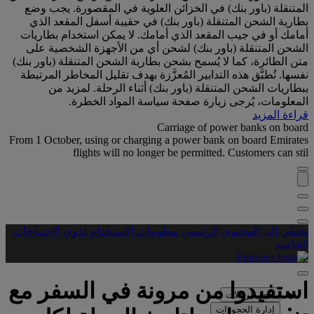
المتنقلة (باور بنك) في الخزائن العلوية في المقصورة. يجب وضع
بطارية الشحن المتنقلة (باور بنك) في حقيبة أسفل المقعد الذي
أمامك أو في جيب المقعد الذي أمامك. لا يمكن استخدام بطاريات
الشحن المتنقلة (باور بنك) لشحن أي من الأجهزة الشخصية على
متن الطائرة، كما لا يُسمح بشحن بطارية الشحن المتنقلة (باور بنك)
نفسها. تُطبَّق هذه التدابير المُعزَّزة بهدف تقليل المخاطر المرتبطة
ببطاريات الشحن المتنقلة (باور بنك) أثناء الرحلة. لمزيد من
المعلومات، يُرجى زيارة صفحة سياسة المواد الخطرة.
قراءة المزيد
Carriage of power banks on board
From 1 October, using or charging a power bank on board Emirates
flights will no longer be permitted. Customers can stil
تخطي إلى المحتوى الرئيسي
معلومات الاستخدام لذوي الاحتياجات
الخاصة
استفيدوا من مرونة في السفر مع
حجز الرحلات
إدارة الحجوزات