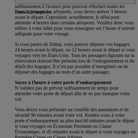
vous enregistrer au comptoir Emirates, en arrivant
suffisamment à l'avance pour pouvoir effectuer toutes les
Dans la plupart des aéroports, vous devez arriver 3 heures
formalités requises.
avant le départ. Cependant, actuellement, le délai peut
atteindre 4 heures dans certains aéroports. Veuillez donc vous
référer à votre billet pour vous renseigner sur l’heure d’arrivée
adéquate pour votre voyage.
Si vous partez de Dubai, vous pouvez déposer vos bagages
24 heures avant le départ, ou 12 heures avant le départ si vous
voyagez vers les États-Unis. Tous les passagers figurant sur la
réservation doivent être présents lors de l’enregistrement et du
dépôt des bagages. Il n’est pas possible d’enregistrer ou de
déposer des bagages au nom d’un autre passager.
Soyez à l'heure à votre porte d’embarquement
N’oubliez pas de prévoir suffisamment de temps pour
atteindre votre porte de départ afin de ne pas manquer votre
vol.
Vous devez vous présenter au contrôle des passeports et de
sécurité 90 minutes avant votre vol. Rendez-vous à votre
porte d’embarquement au plus tard 60 minutes avant le départ
si vous voyagez en Économie Premium ou Classe
Économique, et 45 minutes avant le départ si vous voyagez en
Première Classe ou Classe Affaires.