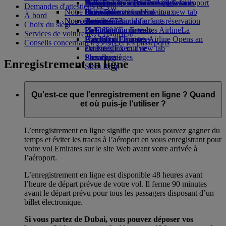
Parking à l'aéroport
Boissons
Divertissements pour les enfants
Politique environnementale
Nice-Dubai
Se connecter à Emirates Skywards
Téléphone portable et l'application
Parking à l'aéroport
Demandes d'attestions de vol
Notre flotte
Opens an external link in a new tab
Jouets pour enfants
Rapports environnementaux
Lyon-Dubai
Skywards+
Emirates
À bord
Nos communautés
Nouvelles destinations
Boeing 777
Activités pour les enfants
Annuler ou modifier une réservation
Choix du siège
L’A380 d’Emirates
La Fondation Emirates Airline
Helsinki
Perturbations de vols
La
Services de voiture avec chauffeur
L’A350 d’Emirates
Fondation Emirates Airline Opens an
Hangzhou
À propos d’Emirates
Conseils concernant les visas et les passeports
Emirates Executive
external link in a new tab
Da Nang
Plan des sièges
Parrainages
Shenzhen
Enregistrement en ligne
Siem Reap
Qu'est-ce que l'enregistrement en ligne ? Quand
et où puis-je l’utiliser ?
L’enregistrement en ligne signifie que vous pouvez gagner du
temps et éviter les tracas à l’aéroport en vous enregistrant pour
votre vol Emirates sur le site Web avant votre arrivée à
l’aéroport.
L’enregistrement en ligne est disponible 48 heures avant
l’heure de départ prévue de votre vol. Il ferme 90 minutes
avant le départ prévu pour tous les passagers disposant d’un
billet électronique.
Si vous partez de Dubai, vous pouvez déposer vos