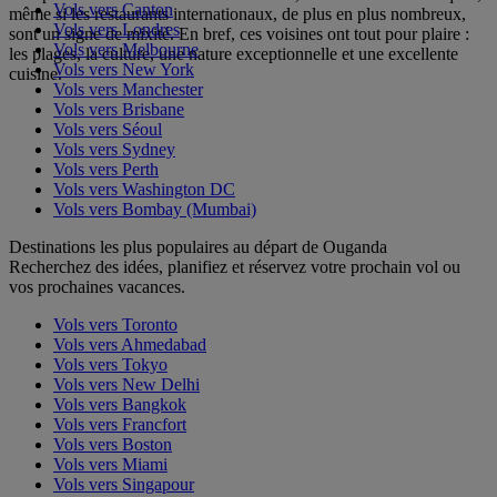
Vols vers Canton
même si les restaurants internationaux, de plus en plus nombreux,
Vols vers Londres
sont un signe de mixité. En bref, ces voisines ont tout pour plaire :
Vols vers Melbourne
les plages, la culture, une nature exceptionnelle et une excellente
Vols vers New York
cuisine.
Vols vers Manchester
Vols vers Brisbane
Vols vers Séoul
Vols vers Sydney
Vols vers Perth
Vols vers Washington DC
Vols vers Bombay (Mumbai)
Destinations les plus populaires au départ de Ouganda
Recherchez des idées, planifiez et réservez votre prochain vol ou
vos prochaines vacances.
Vols vers Toronto
Vols vers Ahmedabad
Vols vers Tokyo
Vols vers New Delhi
Vols vers Bangkok
Vols vers Francfort
Vols vers Boston
Vols vers Miami
Vols vers Singapour