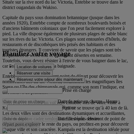
Située sur la rive nord du lac Victoria, Entebbe se trouve dans le
district ougandais du Wakiso.
Capitale du pays sous domination britannique (jusque dans les
années 1920), Entebbe compte de nombreux boulevards boisés et
d'anciens bâtiments coloniaux que l'on peut facilement explorer à
pied. La ville dispose également de plusieurs plages de sable blanc
sur les rives du lac Victoria. Ces plages sont entourées d'hôtels, de
restaurants et de discothèques très prisés des habitants et des
touristes étrangers. Il convient de savoir que les plages sont très
Planifiez votre voyage
fréquentées le week-end et quasiment désertes en semaine.
Toutefois, vous devez résister à l'envie de vous baigner dans le lac,
car l'eau ne convient pas à la baignade.
Location de voitures
Réserver une visite
Entebbe est aussi un excellent point de départ pour découvrir les
Réservez votre séjour dès maintenant
nombreuses îles du lac Victoria, notamment les magnifiques îles
Ssese ou l’île des chimpanzés qui, comme son nom l’indique, est
Prise en charge
une réserve de primates.
Date de prise en charge
-
Heure
Vous pouvez prendre un vol vers Entebbe lors de votre visite à
Retour
Kampala, la capitale ougandaise qui ne se trouve qu’à 40 km de là.
Les deux villes sont des destinations dynamiques et accueillantes,
Date de dépôt
-
Heure
nichées dans un cadre verdoyant. Elles vous serviront de point de
départ pour explorer le reste du pays, ou profitez-en pour découvrir
Consulter les tarifs
chaque ville et son caractère. Kampala est la destination idéale pour