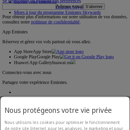
Se désabonner ou modifier vos préférences
Inscrire votre entreprise
Adresse e-mail
S’abonner
Règles du programme Emirates Skywards
Mises à jour du programme Emirates Skywards
Pour obtenir plus d'informations sur notre utilisation de vos données,
consultez notre
politique de confidentialité
.
App Emirates
Réservez et gérez vos vols partout où vous allez.
App Store
App Store
Google Play
Google Play
Huawei App Gallery
huawai os
Connectez-vous avec nous
Partagez votre expérience Emirates.
Nous protégeons votre vie privée
Nous utilisons les cookies pour optimiser le fonctionnement
de notre site Internet, pour les analyses, le marketing et pour