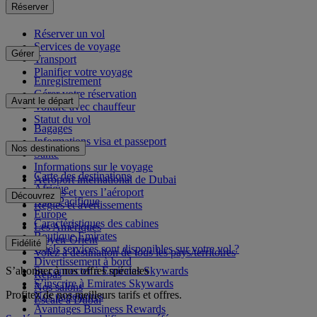
Réserver
Réserver un vol
Services de voyage
Gérer
Transport
Planifier votre voyage
Enregistrement
Gérer votre réservation
Avant le départ
Voiture avec chauffeur
Statut du vol
Bagages
Informations visa et passeport
Nos destinations
Santé
Informations sur le voyage
Carte des destinations
Aéroport international de Dubai
Afrique
Depuis et vers l’aéroport
Découvrez
Asie-Pacifique
Règles et avertissements
Europe
Caractéristiques des cabines
Les Amériques
Boutique Emirates
Moyen-Orient
Fidélité
Quels services sont disponibles sur votre vol ?
Volez à destination de tous les pays/territoires
Divertissement à bord
S’abonner à nos offres spéciales
Se connecter à Emirates Skywards
Repas
S’inscrire à Emirates Skywards
Nos salons
Profitez de nos meilleurs tarifs et offres.
Nos partenaires
Escale à Dubai
Avantages Business Rewards