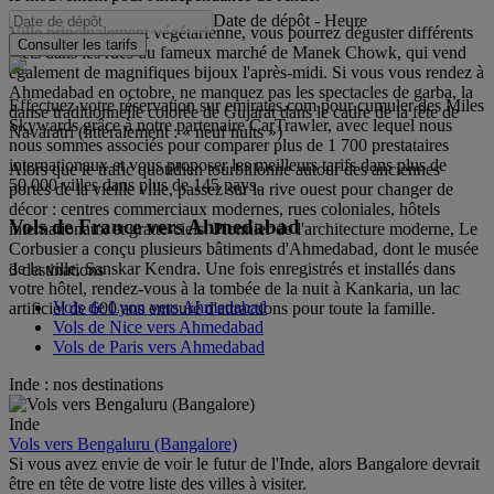
Date de dépôt
-
Heure
Ville principalement végétarienne, vous pourrez déguster différents
Consulter les tarifs
mets dans les rues du fameux marché de Manek Chowk, qui vend
également de magnifiques bijoux l'après-midi. Si vous vous rendez à
Ahmedabad en octobre, ne manquez pas les spectacles de garba, la
Effectuez votre réservation sur emirates.com pour cumuler des Miles
danse traditionnelle colorée de Gujarat dans le cadre de la fête de
Skywards grâce à notre partenaire CarTrawler, avec lequel nous
Navaratri (littéralement : « neuf nuits »)
nous sommes associés pour comparer plus de 1 700 prestataires
internationaux et vous proposer les meilleurs tarifs dans plus de
Alors que le trafic quotidien tourbillonne autour des anciennes
50 000 villes dans plus de 145 pays.
portes de la vieille ville, passez sur la rive ouest pour changer de
décor : centres commerciaux modernes, rues coloniales, hôtels
Vols de France vers Ahmedabad
internationaux et gratte-ciels. Pionnier de l'architecture moderne, Le
Corbusier a conçu plusieurs bâtiments d'Ahmedabad, dont le musée
de la ville, Sanskar Kendra. Une fois enregistrés et installés dans
3 destinations
votre hôtel, rendez-vous à la tombée de la nuit à Kankaria, un lac
Vols de Lyon vers Ahmedabad
artificiel de 600 ans entouré d'attractions pour toute la famille.
Vols de Nice vers Ahmedabad
Vols de Paris vers Ahmedabad
Inde : nos destinations
Inde
Vols vers Bengaluru (Bangalore)
Si vous avez envie de voir le futur de l'Inde, alors Bangalore devrait
être en tête de votre liste des villes à visiter.