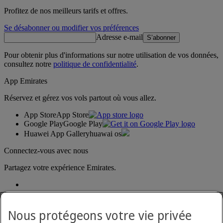
Profitez de nos meilleurs tarifs et offres.
Se désabonner ou modifier vos préférences
Adresse e-mail
S’abonner
Pour obtenir plus d'informations sur notre utilisation de vos données,
consultez notre
politique de confidentialité
.
App Emirates
Réservez et gérez vos vols partout où vous allez.
App Store
App Store
Google Play
Google Play
Huawei App Gallery
huawai os
Connectez-vous avec nous
Partagez votre expérience Emirates.
Nous protégeons votre vie privée