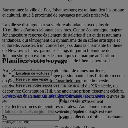
Surnommée la ville de l’or, Johannesburg est un haut lieu historique
et culturel, situé à proximité de paysages naturels préservés.
La ville se distingue par sa verdure abondante, avec plus de
10 millions d’arbres jalonnant ses rues. Centre économique majeur,
Johannesburg regorge également de galeries d’art et de restaurants
tendances, qui témoignent du dynamisme de sa scène artistique et
culturelle. Assistez à un concert de jazz dans la charmante banlieue
de Newtown, flânez parmi les étangs du jardin botanique de
Johannesburg ou explorez les boutiques de marque au Carlton
Planifiez votre voyage
Centre, autrefois le plus haut gratte-ciel de l’hémisphère sud.
Au-delà de son héritage d'exploitation de mines aurifères,
Location de voitures
Johannesburg offre une plongée passionnante dans l’histoire récente
Réserver une visite
du pays. Visitez le musée de l’apartheid pour une immersion
Réservez votre séjour dès maintenant
captivante dans l’histoire de l’Afrique du Sud du XXe siècle, ou
découvrez Constitution Hill, une ancienne prison tristement célèbre.
Connectez-vous pour cumuler des Miles sur vos voyages
Soweto est également un site incontournable, abritant des œuvres de
Prise en charge
street art saisissantes, dont deux tours de refroidissement
désaffectées ornées de peintures murales. L’ancienne maison
Date de prise en charge
-
Heure
familiale de Nelson Mandela se trouve également à Soweto.
Transformée en musée, elle abrite une collection d’objets fascinants
Retour
retraçant sa vie.
Date de dépôt
-
Heure