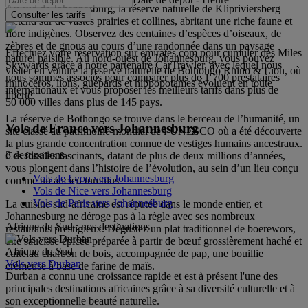
Au sud de Johannesburg, la réserve naturelle de Klipriviersberg
Consulter les tarifs
s’étend sur de vastes prairies et collines, abritant une riche faune et
flore indigènes. Observez des centaines d’espèces d’oiseaux, de
zèbres et de gnous au cours d’une randonnée dans un paysage
Effectuez votre réservation sur emirates.com pour cumuler des Miles
naturel paisible. Au nord-ouest de Johannesburg, vous pouvez
Skywards grâce à notre partenaire CarTrawler, avec lequel nous
visiter en voiture la réserve naturelle de Bothongo Rhino & Lion, où
nous sommes associés pour comparer plus de 1 700 prestataires
rhinocéros, lions, guépards et hippopotames évoluent en toute
internationaux et vous proposer les meilleurs tarifs dans plus de
liberté.
50 000 villes dans plus de 145 pays.
La réserve de Bothongo se trouve dans le berceau de l’humanité, un
Vols de France vers Johannesburg
site classé au patrimoine mondial de l’UNESCO où a été découverte
la plus grande concentration connue de vestiges humains ancestraux.
3 destinations
Ces fossiles fascinants, datant de plus de deux millions d’années,
vous plongent dans l’histoire de l’évolution, au sein d’un lieu conçu
Vols de Lyon vers Johannesburg
comme un ancien tumulus.
Vols de Nice vers Johannesburg
Vols de Paris vers Johannesburg
La cuisine sud-africaine est réputée dans le monde entier, et
Johannesburg ne déroge pas à la règle avec ses nombreux
Afrique du Sud : nos destinations
restaurants prestigieux. Dégustez un plat traditionnel de boerewors,
une saucisse épicée préparée à partir de bœuf grossièrement haché et
Afrique du Sud
cuite au charbon de bois, accompagnée de pap, une bouillie
Vols vers Durban
crémeuse à base de farine de maïs.
Durban a connu une croissance rapide et est à présent l'une des
principales destinations africaines grâce à sa diversité culturelle et à
son exceptionnelle beauté naturelle.