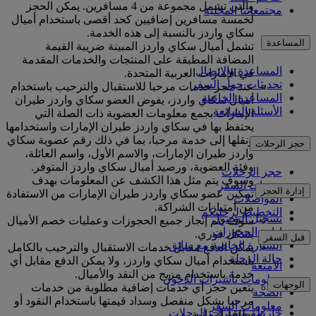
والتي تشمل مجموعة من 4 مسافرين. يمكن الحجز
مجتمعاتنا المحلية
لخمسة مسافرين إضافيين كحد أقصى باستخدام أميال
سكاي واردز بالنسبة إلى هذه الخدمة.
المساعدة
تشمل أميال سكاي واردز المبينة ضريبة القيمة
المضافة المطبقة على المنتجات والخدمات المقدمة
المساعدة والاتصال
في الإمارات العربية المتحدة.
تحديثات حول السفر
عند حجز خدمات مرحبا للاستقبال والترحيب باستخدام
المساعدة الخاصة
أميال سكاي واردز، يفوض العضو سكاي واردز طيران
الأسئلة الشائعة
الإمارات بجمع معلومات العضوية ذات الصلة التي
يحتفظ بها في سكاي واردز طيران الإمارات واستخدامها
ونقلها إلى خدمة مرحبا، بما في ذلك رقم عضوية سكاي
حجز الرحلات
واردز طيران الإمارات، والاسم الأول، واسم العائلة،
وفئة العضوية، ورصيد أميال سكاي واردز المتوفر.
حجز الرحلات
وسوف يتم مثل هذا الكشف عن المعلومات بهدف
خدمات السفر
إدارة الحجز
تمكين عضو سكاي واردز طيران الإمارات من الاستفادة
المواصلات
من امتيازات الشراكة.
التخطيط لرحلتكم
تسجيل الوصول
سوف يتم إنجاز جميع الحجوزات وعمليات خصم الأميال
إدارة الحجوزات
بشكل فوري.
قبل السفر
السيارة الخاصة مع سائق
يمكن الدفع مقابل خدمات الاستقبال والترحيب بالكامل
حالة الرحلة
باستخدام أميال سكاي واردز، ولا يمكن الدفع مقابل أي
الأمتعة
خدمة باستخدام مزيج من النقد والأميال.
معلومات تأشيرات الدخول
الوجهات
يتعين حجز أي خدمات إضافية مطلوبة من خدمات
الصحة
مرحبا بشكل منفصل وسداد قيمتها باستخدام النقود أو
معلومات السفر
خارطة مسارات الرحلات
بطاقة ائتمانية.