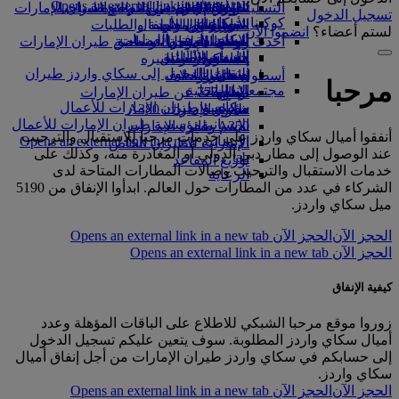
Opens an external link in a new tab
in a new tab
التسلية للأطفال
السوق الحرة
الرحلات إلى دبي
تجربتكم على متن الطائرة
تناول الطعام في الدرجة السياحية
السفر لأصحاب الهمم مع طيران الإمارات
تسجيل الدخول
كوكبنا
شركاؤنا
الممتازة
متجرنا الرسمي
القاهرة إلى دبي
الأدوات والموارد
الترفيه عن الأطفال
المساعدة الخاصة والطلبات
لستم أعضاء؟
انضموا الآن
سكاي واردز رايل
الاستدامة في العمليات
أحدث الوجهات
ألعاب الأطفال
وجبات الدرجة السياحية
الهاتف المتحرك وتطبيق طيران الإمارات
حاسبة الأميال
السياسة البيئية
هلسنكي
المشروبات
أنشطة للأطفال
إلغاء حجز أو تغييره
التقارير البيئية
تسجيل الدخول إلى سكاي واردز طيران
هانغتشو
أسطول طائراتنا
تعطل الرحلات
مرحبا
الإمارات
مجتمعاتنا المحلية
بوينج 777
دا نانغ
معلومات عن طيران الإمارات
سكاي واردز+
مؤسسة طيران الإمارات للأعمال
شنزان
طائرة الإمارات A380
الإنسانية
مؤسسة طيران الإمارات للأعمال
A350 طائرة الإمارات
سييم ريب
أنفقوا أميال سكاي واردز على خدمات مرحبا للاستقبال والترحيب
الإنسانية Opens an external link in a new
الإمارات للطيران الخاص
عند الوصول إلى مطار دبي الدولي أو المغادرة منه، وكذلك على
tab
توزيع المقاعد
خدمات الاستقبال والترحيب وصالات المطارات المتاحة لدى
الرعاية
الشركاء في عدد من المطارات حول العالم. ابدأوا الإنفاق من 5190
ميل سكاي واردز.
الحجز الآن
الحجز الآن Opens an external link in a new tab
الحجز الآن Opens an external link in a new tab
كيفية الإنفاق
زوروا موقع مرحبا الشبكي للاطلاع على الباقات المؤهلة وعدد
أميال سكاي واردز المطلوبة. سوف يتعين عليكم تسجيل الدخول
إلى حسابكم في سكاي واردز طيران الإمارات من أجل إنفاق أميال
سكاي واردز.
الحجز الآن
الحجز الآن Opens an external link in a new tab