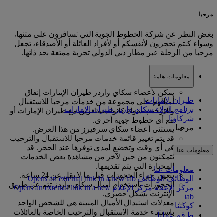
مرحبا
بغض النظر عن شركة الخطوط الجوية التي تسافرون على متنها،
وسواء كنتم تحجزون لأنفسكم أو لأفراد العائلة أو الأصدقاء، تجعل
مرحبا من الرحلة عبر مطار دبي الدولي تجربة ممتعة بحد ذاتها.
معلومات هامة
يمكن لأعضاء سكاي واردز طيران الإمارات إنفاق
طيران الإمارات
أميالهم على مجموعة من خدمات مرحبا للاستقبال
برنامج الولاء سكاي واردز طيران الإمارات
والترحيب سواء كانوا مسافرين مع طيران الإمارات أو
شركاؤنا
مع أي خطوط جوية أخرى.
مرحبا
يستثنى أعضاء سكاي سرفيرز من هذا العرض.
قد يتم تغيير قائمة خدمات مرحبا للاستقبال والترحيب
في أي وقت وتخضع لمدى توفرها عند الحجز. قد
معلومات عنا
تتمكنون من حين لآخر من مشاهدة بعض الخدمات
المختارة التي يتم تقديمها.
معلومات عنا
يتعين إجراء الحجوزات قبل ما لا يقل عن 24 ساعة.
الوظائف
الوظائف Opens an external link in a new tab
الحجوزات باستخدام أميال سكاي واردز تتم عن طريق
مركز الإعلام
مركز الإعلام Opens an external link in a new
الإنترنت بشكل حصري.
tab
معدلات استبدال الأميال المبينة هي للشخص الواحد
كوكبنا
باستثناء خدمة الاستقبال والترحيب الخاصة بالعائلات
طاقم عملنا