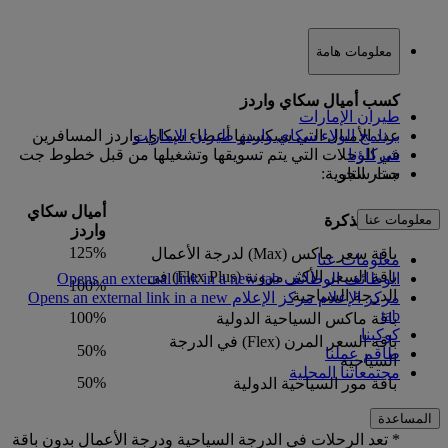
معلومات هامة
كسب أميال سكاي واردز
طيران الإمارات
برنامج الولاء سكاي واردز طيران الإمارات
عدد الأميال التي سيكسبها أعضاء سكاي واردز المسافرين
شركاؤنا
في الرحلات التي يتم تسويقها وتشغيلها من قبل خطوط جت
جت ستار
ستار الجوية:
أميال سكاي
معلومات عنا
نوع التذكرة
واردز
125%
باقة سعر ماكس (Max) لدرجة الأعمال
معلومات عنا
باقة السعر الأكثر مرونة (Flex Plus) في
الوظائف
الوظائف Opens an external link in a new tab
100%
الدرجة السياحية
مركز الإعلام
مركز الإعلام Opens an external link in a new
tab
100%
باقة ماكس السياحية الدولية
كوكبنا
باقة السعر المرن (Flex) في الدرجة
50%
طاقم عملنا
السياحية
مجتمعاتنا المحلية
50%
باقة مور السياحية الدولية
المساعدة
* تعد الرحلات في الدرجة السياحية ودرجة الأعمال بدون باقة