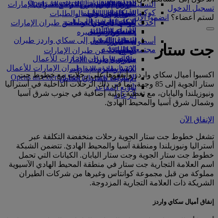
Opens an external link in a new tab
in a new tab
التسلية للأطفال
السوق الحرة
الرحلات إلى دبي
تجربتكم على متن الطائرة
تناول الطعام في الدرجة السياحية
السفر لأصحاب الهمم مع طيران الإمارات
تسجيل الدخول
كوكبنا
شركاؤنا
الممتازة
متجرنا الرسمي
القاهرة إلى دبي
الأدوات والموارد
الترفيه عن الأطفال
المساعدة الخاصة والطلبات
لستم أعضاء؟
انضموا الآن
سكاي واردز رايل
الاستدامة في العمليات
أحدث الوجهات
ألعاب الأطفال
وجبات الدرجة السياحية
الهاتف المتحرك وتطبيق طيران الإمارات
حاسبة الأميال
السياسة البيئية
هلسنكي
المشروبات
أنشطة للأطفال
إلغاء حجز أو تغييره
التقارير البيئية
تسجيل الدخول إلى سكاي واردز طيران
هانغتشو
أسطول طائراتنا
تعطل الرحلات
جت ستار
الإمارات
مجتمعاتنا المحلية
بوينج 777
دا نانغ
معلومات عن طيران الإمارات
سكاي واردز+
مؤسسة طيران الإمارات للأعمال
شنزان
طائرة الإمارات A380
الإنسانية
مؤسسة طيران الإمارات للأعمال
A350 طائرة الإمارات
سييم ريب
اكسبوا أميال سكاي واردز وأنفقوها على رحلات مع خطوط جت
الإنسانية Opens an external link in a new
الإمارات للطيران الخاص
ستار الجوية إلى 85 وجهة، بما في ذلك الرحلات الداخلية في أستراليا
tab
توزيع المقاعد
ونيوزيلندا واليابان، مع تغطية دولية إضافية في جنوب شرق آسيا
الرعاية
وشمال شرق آسيا والمحيط الهادئ.
الإنفاق الآن
تشغل خطوط جت ستار الجوية رحلات منخفضة التكلفة عبر
أستراليا ونيوزيلندا ومنطقة آسيا والمحيط الهادئ. تتضمن الشبكة
خطوط جت ستار الجوية وجت ستار اليابان. الكيانات التي تحمل
اسم العلامة التجارية جت ستار في منطقة المحيط الهادي الآسيوية
مملوكة من قبل مجموعة كوانتاس وغيرها من شركات الطيران
الشريكة ذات العلامة التجارية المزدوجة.
إنفاق أميال سكاي واردز