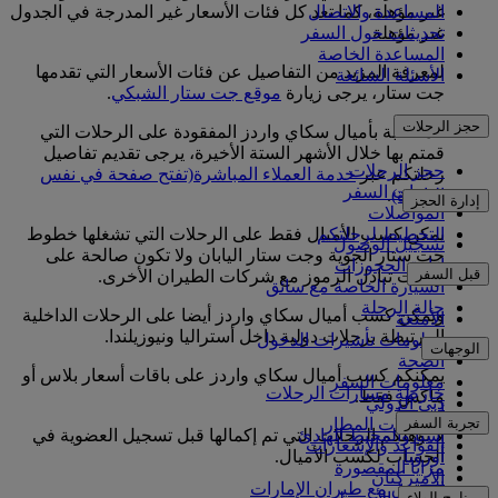
المساعدة والاتصال
غير مؤهلة، كما تعد كل فئات الأسعار غير المدرجة في الجدول
تحديثات حول السفر
غير مؤهلة
المساعدة الخاصة
لمعرفة المزيد من التفاصيل عن فئات الأسعار التي تقدمها
الأسئلة الشائعة
جت ستار، يرجى زيارة
موقع جت ستار الشبكي
.
حجز الرحلات
للمطالبة بأميال سكاي واردز المفقودة على الرحلات التي
قمتم بها خلال الأشهر الستة الأخيرة، يرجى تقديم تفاصيل
حجز الرحلات
رحلتكم عبر
خدمة العملاء المباشرة
(تفتح صفحة في نفس
خدمات السفر
النافذة)
.
إدارة الحجز
المواصلات
التخطيط لرحلتكم
يمكن كسب الأميال فقط على الرحلات التي تشغلها خطوط
تسجيل الوصول
جت ستار الجوية وجت ستار اليابان ولا تكون صالحة على
إدارة الحجوزات
قبل السفر
رحلات تبادل الرموز مع شركات الطيران الأخرى.
السيارة الخاصة مع سائق
حالة الرحلة
ويمكن كسب أميال سكاي واردز أيضا على الرحلات الداخلية
الأمتعة
المرتبطة برحلات دولية داخل أستراليا ونيوزيلندا.
معلومات تأشيرات الدخول
الوجهات
الصحة
يمكنكم كسب أميال سكاي واردز على باقات أسعار بلاس أو
معلومات السفر
خارطة مسارات الرحلات
ماكس فقط.
دبي الدولي
أفريقيا
تجربة السفر
مواصلات المطار
آسيا والمحيط الهادئ
لا تؤهلكم الرحلات التي تم إكمالها قبل تسجيل العضوية في
القواعد والإشعارات
أوروبا
الحساب لكسب الأميال.
مزايا المقصورة
الأميركتان
التسوق مع طيران الإمارات
برنامج الولاء