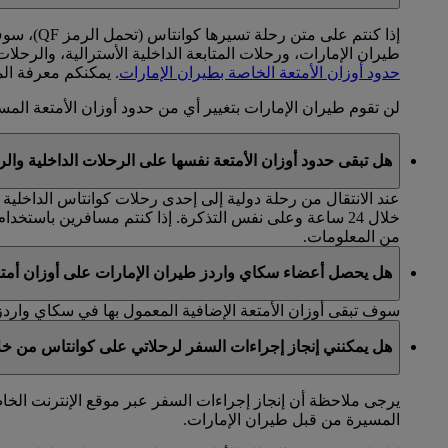
طيران الإمارات، ورحلات المتابعة الداخلية الأسترالية، والرحلات بين أستراليا 
حدود أوزان الأمتعة الخاصة بطيران الإمارات
. يمكنكم معرفة ال
لن تقوم طيران الإمارات بتغيير أي من حدود أوزان الأمتعة المسم
هل تبقى حدود أوزان الأمتعة نفسها على الرحلات الداخلية والرح
عند الانتقال من رحلة دولية إلى إحدى رحلات كوانتاس الداخلية 
خلال 24 ساعة وعلى نفس التذكرة. إذا كنتم مسافرين باستخدام تذاكر منفصلة يتعين عليكم إبراز كلا التذكرتين عند تسجيل أمتعتكم. تطبق بعض الاستثناءات والقيود. يرجى زيارة الموقع
من المعلومات.
هل يحصل أعضاء سكاي واردز طيران الإمارات على أوزان أمتعة
سوف تبقى أوزان الأمتعة الإضافية المعمول بها في سكاي واردز
هل يمكنني إنجاز إجراءات السفر لرحلاتي على كوانتاس من خل
يرجى ملاحظة أن إنجاز إجراءات السفر عبر موقع الإنترنت الخا
المسيرة من قبل طيران الإمارات.