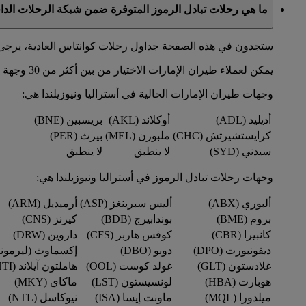
ما هي رحلات تبادل الرموز المتوفرة ضمن شبكة الرحلات الدا
ستجدون في هذه الصفحة جداول رحلات كوانتاس العادية، يرجى 
يمكن لعملاء طيران الإمارات الاختيار من بين أكثر من 30 وجهة في أستراليا ونيوزيلندا عبر شبكة رحلات كوانتاس.
وجهات طيران الإمارات الحالية في أستراليا ونيوزيلندا هي:
أديليد (ADL)
أوكلاند (AKL)
بريسبين (BNE)
كرايستشيرتش (CHC)
ملبورن (MEL)
بيرث (PER)
سيدني (SYD)
لا ينطبق
لا ينطبق
وجهات رحلات تبادل الرموز في أستراليا ونيوزيلندا هي:
ألبوري (ABX)
أليس سبرينغز (ASP)
أرميديل (ARM)
بروم (BME)
بوندابيرج (BDB)
كيرنز (CNS)
كانبيرا (CBR)
كوفس هاربر (CFS)
داروين (DRW)
ديفونبورت (DPO)
دوبو (DBO)
إكسماوث (ليرمونث) (
غلادستون (GLT)
غولد كوست (OOL)
هاملتون آيلاند (HTI)
هوبارت (HBA)
لونسيستون (LST)
ماكاي (MKY)
ميلدورا (MQL)
ماونت إيسا (ISA)
نيوكاسل (NTL)