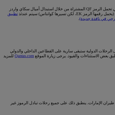
إذا كنتم على متن رحلة تسيرها كوانتاس (تحمل الرمز QF)، سوف تطبق حدود أوزان الأمتعة الخاصة بكوانتاس. يشمل ذلك الرحلات التي تحمل الرمز QF المشتراة من خلال استبدال أميال سكاي واردز
يرها كوانتاس) سيتم عندئذ
تطبيق
جي في نافذة جديدة)
.
على الرحلات الدولية ستبقى سارية على القطاعين الداخلي والدولي
Qantas.com
للمزيد
طيران الإمارات. ينطبق ذلك على جميع رحلات تبادل الرموز غير