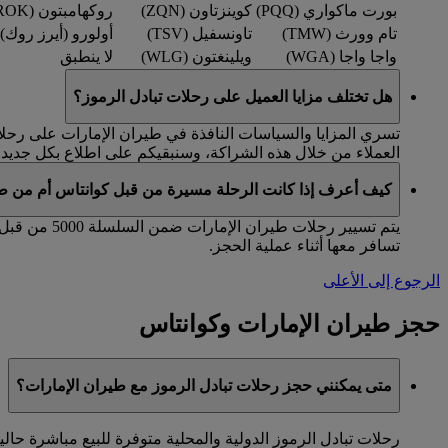
بورت ماكواري (PQQ)
كوينزتاون (ZQN)
روكهامبتون (ROK)
تام وورث (TMW)
تاونسفيل (TSV)
أولورو (أيرز روك) (AYQ
واجا واجا (WGA)
ويلينغتون (WLG)
لا ينطبق
هل تختلف مزايا العميل على رحلات تبادل الرموز؟
تسري المزايا والسياسات النافذة في طيران الإمارات على رحلات 
العملاء من خلال هذه الشراكة، وسنبقيكم على اطلاع بكل جديد.
كيف أعرف إذا كانت الرحلة مسيرة من قبل كوانتاس أم من طي
تسافر معها أثناء عملية الحجز.
الرجوع إلى الأعلى
حجز طيران الإمارات وكوانتاس
متى يمكنني حجز رحلات تبادل الرموز مع طيران الإمارات؟
رحلات تبادل الرموز الدولية والمحلية متوفرة للبيع مباشرة حاليا