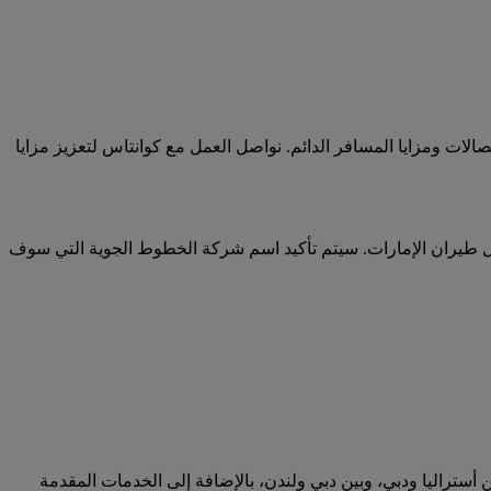
لات ومزايا المسافر الدائم. نواصل العمل مع كوانتاس لتعزيز مزايا
يران الإمارات ضمن السلسلة 5000 من قبل كوانتاس، بينما يتم تسيير رحلات كوانتاس ضمن السلسلة 8000 من قبل طيران الإمارات. سيتم تأكيد اسم شركة الخطوط الجوية التي سوف
ين أستراليا ودبي، وبين دبي ولندن، بالإضافة إلى الخدمات المقدمة