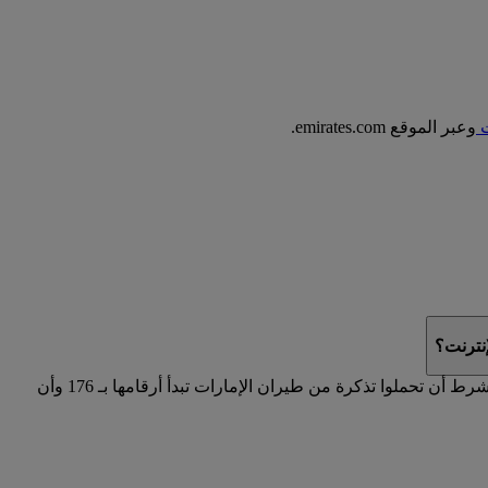
ت
وعبر الموقع emirates.com.
نترنت؟
على موقع emirates.com في حال حجزتم رحلة تشغلها كوانتاس، بشرط أن تحملوا تذكرة من طيران الإمارات تبدأ أرقامها بـ 176 وأن