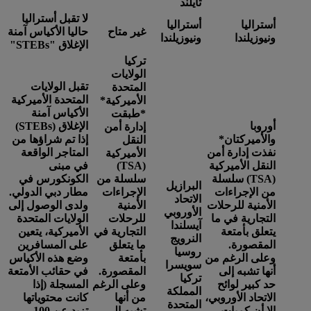
تايلند
لا تقبل أستراليا
أستراليا
أستراليا
غير متاح
حاليا الأكياس آمنة
ونيوزيلندا
ونيوزيلندا
الإغلاق "STEBs"
تركيا
الولايات
تقبل الولايات
المتحدة
المتحدة الأميركية
الأميركية*
الأكياس آمنة
*
طبقت
أوروبا
الإغلاق (STEBs)
إدارة أمن
والأميركتان
*
إذا تم شراؤها من
النقل
نفذت إدارة أمن
المتاجر الواقعة
الأميركية
النقل الأميركية
(TSA)
في مبنى
(TSA) سلسلة
سلسلة من
الكونكورس في
البرازيل
من الإجراءات
الإجراءات
مطار دبي الدولي.
الاتحاد
الأمنية للرحلات
الأمنية
ولدى الوصول إلى
الأوروبي
التجارية في ما
للرحلات
الولايات المتحدة
آيسلندا
يتعلق بأمتعة
التجارية في
الأميركية، يتعين
النرويج
المقصورة.
ما يتعلق
على المسافرين
روسيا
وعلى الرغم من
بأمتعة
وضع هذه الأكياس
سويسرا
أنها تشبه إلى
المقصورة.
في حقائب الأمتعة
تركيا
حد كبير لوائح
وعلى الرغم
المسجلة (إذا
المملكة
الاتحاد الأوروبي،
من أنها
كانت محتوياتها
المتحدة
إلا أن كميات
تشبه إلى
تزيد عن 100