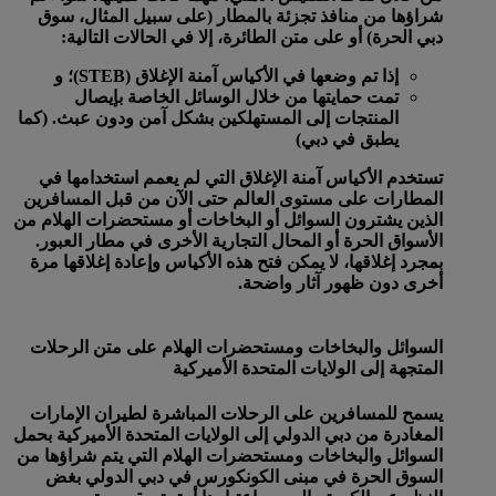
شراؤها من منافذ تجزئة بالمطار (على سبيل المثال، سوق
دبي الحرة) أو على متن الطائرة، إلا في الحالات التالية:
إذا تم وضعها في الأكياس آمنة الإغلاق (STEB)؛ و
تمت حمايتها من خلال الوسائل الخاصة بإيصال
المنتجات إلى المستهلكين بشكل آمن ودون عبث. (كما
يطبق في دبي)
تستخدم الأكياس آمنة الإغلاق التي لم يعمم استخدامها في
المطارات على مستوى العالم حتى الآن من قبل المسافرين
الذين يشترون السوائل أو البخاخات أو مستحضرات الهلام من
الأسواق الحرة أو المحال التجارية الأخرى في مطار العبور.
بمجرد إغلاقها، لا يمكن فتح هذه الأكياس وإعادة إغلاقها مرة
أخرى دون ظهور آثار واضحة.
السوائل والبخاخات ومستحضرات الهلام على متن الرحلات
المتجهة إلى الولايات المتحدة الأميركية
يسمح للمسافرين على الرحلات المباشرة لطيران الإمارات
المغادرة من دبي الدولي إلى الولايات المتحدة الأميركية بحمل
السوائل والبخاخات ومستحضرات الهلام التي يتم شراؤها من
السوق الحرة في مبنى الكونكورس في دبي الدولي بغض