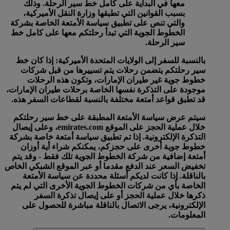
معها في البداية على كامل خط سير الرحلة. وذلك
بسبب القوانين التي تطبقها وزارة النقل الأميركية،
والتي تنص على تطبيق سياسة الأمتعة الخاصة بشركة
الخطوط الجوية التي تبدأ رحلتكم معها على كامل خط
سير الرحلة.
بالنسبة للسفر إلى الولايات المتحدة الأميركية:
إذا كان خط
سير رحلتكم يتضمن رحلات يتم تسييرها من قبل شركات
خطوط جوية غير طيران الإمارات، وتكون هذه الرحلات
موجودة على التذكرة نفسها الخاصة برحلات طيران الإمارات،
قد تطبق قواعد أمتعة مختلفة بالنسبة لقطاعات السفر هذه.
سيتم عرض سياسة الأمتعة المطبقة على خط سير رحلتكم
خلال عملية الحجز على الموقع emirates.com، وعلى إيصال
التذكرة الإلكترونية. إذا تم تطبيق سياسة أمتعة خاصة بشركة
خطوط جوية أخرى على حجزكم، يمكنكم شراء أية أوزان
أمتعة إضافية من شركة الخطوط الجوية تلك فقط - وقد يتم
تخفيض السعر عند الدفع مقدما أو عبر الموقع الشبكي الخاص
بالناقلة. إذا كانت لديكم أسئلة محددة عن سياسة الأمتعة
الخاصة بأي من شركات الخطوط الجوية الأخرى التي لم يتم
ذكرها خلال عملية الحجز أو على إيصال تذكرة السفر
الإلكترونية، يرجى الاتصال بالناقلة مباشرة للحصول على
المعلومات.