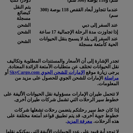
سم) و118 بوصة (300 سم)
دولارا كنديا
يتم النقل
عندما تتجاوز أبعاد القفص 118 بوصة (300
كبضائع
سم)
مسجلة
عند السفر إلى دبي
الشحن
إذا تجاوزت مدة الرحلة الإجمالية 17 ساعة
الشحن
عند السفر إلى بلد لا يسمح بنقل الحيوانات
الشحن
الحية كأمتعة مسجلة
تجدر الإشارة إلى أن الأسعار والمستندات المطلوبة وتكاليف
نقل الحيوانات تختلف عن متطلبات الأمتعة الزائدة المعتادة.
يرجى زيارة موقع
الإمارات للشحن الجوي SkyCargo.com
أو
مراسلة
الإمارات للشحن الجوي للحصول على مزيد من
المعلومات.
لا تتحمل طيران الإمارات مسؤولية نقل الحيوانات الأليفة على
خطوط سير الرحلات التي تشمل شركات طيران أخرى.
إذا كان خط سير رحلتكم يتضمن رحلات تشغلها شركات
خطوط جوية أخرى، قد يتم تطبيق قواعد أمتعة مختلفة على
هذه الرحلات.
معرفة المزيد
.
لا توجد أية قيود على عدد الحيوانات الأليفة التي يمكنكم نقلها