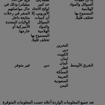
السوائل والمواد
حد كبير
ميليلتر) وذلك في
الهلامية
لوائح الاتحاد
حال مواصلتهم
المسموح بها
الأوروبي، إلا
السفر في رحلات
تختلف قليلا.
أن كميات
متابعة داخل
السوائل
الولايات المتحدة
والمواد
الأميركية أو
الهلامية
خارجها.
المسموح بها
تختلف قليلا.
البحرين
دبي
الكويت
لبنان
عُمان
الشرق الأوسط
دبي
غير متوفر
قطر
المملكة
العربية
السعودية
اليمن
تعد جميع المعلومات الواردة أعلاه حسب المعلومات المتوفرة