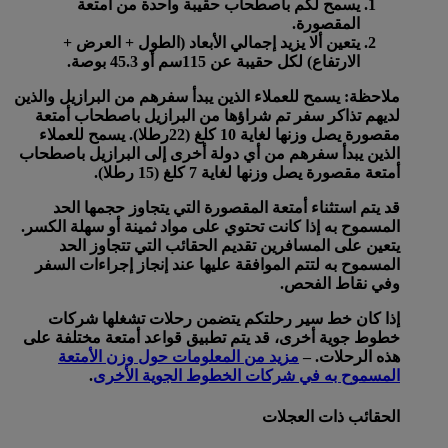
يسمح لكم باصطحاب حقيبة واحدة من أمتعة
المقصورة.
يتعين ألا يزيد إجمالي الأبعاد (الطول + العرض +
الارتفاع) لكل حقيبة عن 115سم أو 45.3 بوصة.
ملاحظة: يسمح للعملاء الذين يبدأ سفرهم من البرازيل والذين
لديهم تذاكر سفر تم شراؤها من البرازيل باصطحاب أمتعة
مقصورة يصل وزنها لغاية 10 كلغ (22رطلا). يسمح للعملاء
الذين يبدأ سفرهم من أي دولة أخرى إلى البرازيل باصطحاب
أمتعة مقصورة يصل وزنها لغاية 7 كلغ (15 رطلا).
قد يتم استثناء أمتعة المقصورة التي يتجاوز حجمها الحد
المسموح به إذا كانت تحتوي على مواد ثمينة أو سهلة الكسر.
يتعين على المسافرين تقديم الحقائب التي تتجاوز الحد
المسموح به لتتم الموافقة عليها عند إنجاز إجراءات السفر
وفي نقاط الفحص.
إذا كان خط سير رحلتكم يتضمن رحلات تشغلها شركات
خطوط جوية أخرى، قد يتم تطبيق قواعد أمتعة مختلفة على
هذه الرحلات. –
مزيد من المعلومات حول وزن الأمتعة
المسموح به في شركات الخطوط الجوية الأخرى
.
الحقائب ذات العجلات