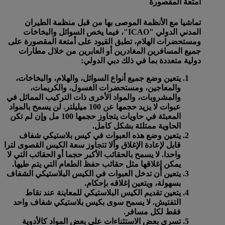
أمتعة المقصورة
تماشيا مع الأنظمة الموصى بها من قبل منظمة الطيران
المدني الدولي "ICAO"، فيما يخص السوائل والبخاخات
ومستحضرات الهلام، تطبق القيود على أمتعة المقصورة على
جميع المسافرين المغادرين أو العابرين من خلال مطارات
دولية متعددة بما في ذلك دبي الدولي:
يتعين وضع جميع أنواع السوائل، والهلام، والبخاخات،
والمعاجين، ومستحضرات الغسول، والكريمات،
والمشروبات، والمواد الأخرى ذات التركيب المماثل في
عبوات
لا يزيد حجمها عن 100 ميليلتر
. لن يسمح بالمواد
المعبئة في حاويات يتجاوز حجمها 100 مل وإن لم تكن
الحاوية ممتلئة بشكل كامل.
يتعين وضع هذه العبوات في كيس بلاستيكي شفاف
قابل لإعادة الإغلاق وألا تتجاوز سعة الكيس القصوى
لترا
واحدا
. لا يسمح بالحقائب الأكبر حجما أو الحقائب التي لا
يمكن إغلاقها مثل حقائب حفظ الطعام التي يتم طيها.
يتعين أن تدخل العبوات في الكيس البلاستيكي الشفاف
بسهولة، ويتعين إغلاقه بإحكام.
يتعين تقديم الكيس البلاستيكي للمعاينة عند نقاط
التفتيش. لا يسمح سوى بكيس بلاستيكي شفاف واحد
فقط لكل مسافر.
تسري بعض الاستثناءات على بعض المواد كالأدوية