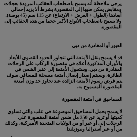
يرجى ملاحظة أنه يسمح باصطحاب الحقائب المزودة بعجلات
ومقابض يمكن طيها إلى المقصورة بشرط ألا يزيد إجمالي
أبعادها (الطول + العرض + الارتفاع) عن 115 سم (45 بوصة).
ولا يسمح باصطحاب الأنواع الأكبر حجما من هذه الحقائب إلى
المقصورة.
العبور أو المغادرة من دبي
قد لا يسمح بنقل الأمتعة التي تتجاوز الحدود القصوى للأبعاد
والأوزان المذكورة أعلاه في مقصورة الركاب على الرحلات
المغادرة من دبي. وستحول الأمتعة إلى عنبر الشحن في
الطائرة، وسيتم إصدار إيصال أمتعة مسجلة للمسافر. سوف
يتم فرض رسوم الأمتعة الزائدة عند تجاوز حد وزن أمتعة
المقصورة المسموح به.
المساحيق في أمتعة المقصورة
لا يسمح بحمل المساحيق الموضوعة في علب والتي تساوي
كميتها أو تزيد عن 350 مل ضمن أمتعة المقصورة على
الرحلات إلى أو عبر أو من الولايات المتحدة الأميركية، وكذلك
من أو عبر أستراليا ونيوزيلندا.