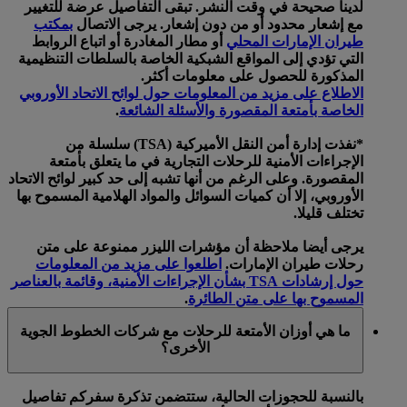
لدينا صحيحة في وقت النشر. تبقى التفاصيل عرضة للتغيير
مع إشعار محدود أو من دون إشعار. يرجى الاتصال
بمكتب
طيران الإمارات المحلي
أو مطار المغادرة أو اتباع الروابط
التي تؤدي إلى المواقع الشبكية الخاصة بالسلطات التنظيمية
المذكورة للحصول على معلومات أكثر.
الاطلاع على مزيد من المعلومات حول لوائح الاتحاد الأوروبي
الخاصة بأمتعة المقصورة والأسئلة الشائعة
.
*نفذت إدارة أمن النقل الأميركية (TSA) سلسلة من
الإجراءات الأمنية للرحلات التجارية في ما يتعلق بأمتعة
المقصورة. وعلى الرغم من أنها تشبه إلى حد كبير لوائح الاتحاد
الأوروبي، إلا أن كميات السوائل والمواد الهلامية المسموح بها
تختلف قليلا.
يرجى أيضا ملاحظة أن مؤشرات الليزر ممنوعة على متن
رحلات طيران الإمارات.
اطلعوا على مزيد من المعلومات
حول إرشادات TSA بشأن الإجراءات الأمنية، وقائمة بالعناصر
المسموح بها على متن الطائرة
.
ما هي أوزان الأمتعة للرحلات مع شركات الخطوط الجوية
الأخرى؟
بالنسبة للحجوزات الحالية، ستتضمن تذكرة سفركم تفاصيل