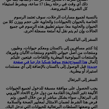
ذلك أي وقت في رحلة ربط) 17 ساعة، وبشرط استيفاء
كل الشروط المفروضة.
بالنسبة لجميع مسارات الرحلات، سوف تعتمد الرسوم
الخاصة بالحيوان (الحيوانات) والحاوية على حجم ووزن كلا من
الحيوان والحاوية معا. سيتم تطبيق هذه الرسوم في جميع
الحالات وإن لم يتم نقل أية أمتعة مسجلة أخرى.
السفر إلى الباكستان
إذا كنتم مسافرين إلى باكستان ومعكم حيوانات، وطيور،
ومنتجات من أصل حيواني (اللحوم ومنتجات الألبان وغيرها)،
والمنتجات البيولوجية البيطرية واللقاحات، فيتعين عليكم
إكمال
هذا النموذج
(يفتح موقعا شبكيا خارجيا في صفحة
جديدة)
قبل الوصول إلى باكستان بالإضافة إلى أي مستندات
استيراد أو بيطرية.
السفر إلى البرتغال
يجب الحصول على موافقة مسبقة للدخول لجميع الحيوانات
الأليفة (غير التجارية) القادمة من دول خارج الاتحاد الأوروبي
إلى البرتغال، سواء بشكل مباشر أو من خلال العبور. وتم
فرض هذا الشرط لضمان الامتثال لمعايير الصحة والسلامة
التي وضعتها السلطات البرتغالية للحيوانات التي تدخل البلاد.