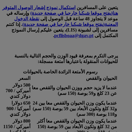
يتعين على المسافرين
استكمال نموذج إشعار الوصول المتوفر
هنا
(يفتح موقعا شبكيا خارجيا في صفحة جديدة)
وإرساله في
موعد لا يتجاوز 48 ساعة قبل الوصول إلى
نقطة الدخول
المعنية
(يفتح موقعا شبكيا خارجيا في صفحة جديدة)
. إذا كنتم
مسافرين إلى لشبونة (LIS)، يتعين عليكم إرسال النموذج
المكتمل إلى
pcflisboaa@dgav.pt
.
يرجى التكرم بمعرفة قيود الوزن والحجم التالية بالنسبة
للحيوانات المنقولة باعتبارها أمتعة مسجلة:
رسوم الأمتعة الزائدة الخاصة بالحيوانات
الحيوان والقفص
السعر
500 دولار
عندما لا يزيد حجم ووزن الحيوان والقفص معا
أميركي / 700
عن 23 كلغ و59 بوصة (150 سم)
دولار كندي
عندما يكون وزن الحيوان والقفص معا بين 24
650 دولارا
و32 كلغ وتكون الأبعاد بين 59 بوصة (150 سم)
أميركيا / 900
و118 بوصة (300 سم)
دولار كندي
عندما يكون وزن الحيوان والقفص معا أكثر
800 دولار
من 32 كلغ وتكون الأبعاد بين 59 بوصة (150
أميركي / 1150