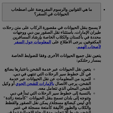
ما هي القوانين والرسوم المفروضة على اصطحاب
الحيوانات في السفر؟
لا يسمح بنقل الحيوانات في مقصورة الركاب على متن رحلات
طيران الإمارات، باستثناء نقل الصقور بين دبي ووجهات
محددة في باكستان والكلاب الخاصة بإرشاد المسافرين
المكفوفين. يرجى الاطلاع على
المعلومات حول السفر
لأصحاب الهمم
.
يتعين نقل جميع الحيوانات الأخرى وفقا للضوابط الخاصة
بمسار رحلتكم:
يتعين نقل الحيوانات عبر خدمة الشحن باعتبارها بضائع
في كل خطوط سير الرحلات التي تنتهي في دبي.
للمزيد من المعلومات عن نقل الحيوانات عبر خدمة
الشحن، يرجى الاتصال
بالإمارات للشحن الجوي
أو وكيل
الشحن المحلي الذي تتعامل معه.
بالنسبة إلى خطوط سير الرحلات التي تبدأ في دبي
وتتوجه إلى بلدان تسمح بنقل الحيوانات "كأمتعة زائدة"
(أي ليس كبضائع مسجلة)، يمكن نقل الصقور والقطط
والكلاب والطيور الأليفة كأمتعة مسجلة في عنبر
الشحن شرط ألا تتجاوز مدة الرحلة الإجمالية (بما في