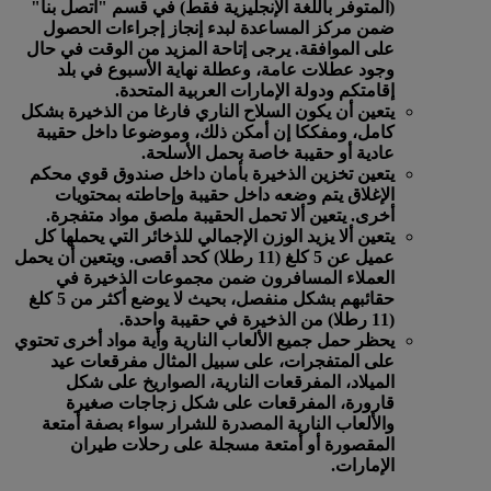
(المتوفر باللغة الإنجليزية فقط) في قسم "اتصل بنا"
ضمن مركز المساعدة لبدء إنجاز إجراءات الحصول
على الموافقة. يرجى إتاحة المزيد من الوقت في حال
وجود عطلات عامة، وعطلة نهاية الأسبوع في بلد
إقامتكم ودولة الإمارات العربية المتحدة.
يتعين أن يكون السلاح الناري فارغا من الذخيرة بشكل
كامل، ومفككا إن أمكن ذلك، وموضوعا داخل حقيبة
عادية أو حقيبة خاصة بحمل الأسلحة.
يتعين تخزين الذخيرة بأمان داخل صندوق قوي محكم
الإغلاق يتم وضعه داخل حقيبة وإحاطته بمحتويات
أخرى. يتعين ألا تحمل الحقيبة ملصق مواد متفجرة.
يتعين ألا يزيد الوزن الإجمالي للذخائر التي يحملها كل
عميل عن 5 كلغ (11 رطلا) كحد أقصى. ويتعين أن يحمل
العملاء المسافرون ضمن مجموعات الذخيرة في
حقائبهم بشكل منفصل، بحيث لا يوضع أكثر من 5 كلغ
(11 رطلا) من الذخيرة في حقيبة واحدة.
يحظر حمل جميع الألعاب النارية وأية مواد أخرى تحتوي
على المتفجرات، على سبيل المثال مفرقعات عيد
الميلاد، المفرقعات النارية، الصواريخ على شكل
قارورة، المفرقعات على شكل زجاجات صغيرة
والألعاب النارية المصدرة للشرار سواء بصفة أمتعة
المقصورة أو أمتعة مسجلة على رحلات طيران
الإمارات.