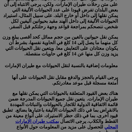
على متن رحلات طيران الإمارات. ولكن، يرجى الانتباه إلى أن
بعض البلدان تفرض قيودا على عدد الحيوانات الأليفة التي
يمكن نقلها إلى داخل أو خارج البلد. على سبيل المثال، استيراد
الحيوانات الأليفة إلى داخل الهند مقيد بحيوانين أليفين لكل
شخص. ننصحكم بمراجعة قواعد وجهة رحلتكم قبل السفر.
يمكن نقل حيوانين بالغين من حجم مماثل كحد أقصى يبلغ وزن
كل منهما ما يصل إلى 14 كلغ في الحاوية نفسها، بشرط أن
يكونان معتادان على التعايش معا. ويتعين نقل الحيوانات التي
يزيد وزن كل منها عن 14 كلغ في حاويات منفصلة.
معلومات إضافية بالنسبة لنقل الحيوانات مع طيران الإمارات
يرجى القيام بالحجز والدفع مقابل نقل الحيوانات على أنها
أمتعة مسجلة قبل موعد مغادرتكم.
هناك بعض القيود المتعلقة بالحيوانات التي يمكن نقلها مع
طيران الإمارات. يتعين نقل جميع الحيوانات المدرجة ضمن
قائمة الاتفاقية الدولية للاتجار بالحيوانات والنباتات المهددة
بالانقراض بما في ذلك الحيوانات الأليفة باعتبارها بضائع. تطبق
قيود أخرى، بما في ذلك حظر الاستيراد، على أنواع معينة من
القطط والكلاب. يرجى الاتصال
بمكتب طيران الإمارات
المحلي
للحصول على مزيد من المعلومات حول الأنواع