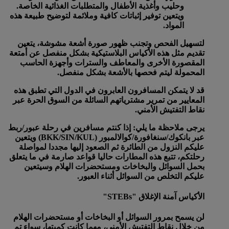
وحليب وأغذية الأطفال والمتطلبات الغذائية الخاصة.
ويتعين توفير إثباتات كافية وملائمة لتوضيح طبيعة هذه
المواد.
لتسهيل الفحص وتجنب ظهور صورة أشعة مشوشة، يتعين
تقديم مثل هذه الأكياس البلاستيكية بشكل منفصل عن أمتعة
المقصورة الأخرى والمعاطف والسترات وأجهزة الحاسب
المحمولة ليتم فحصها بالأشعة بشكل منفصل.
قد لا يتمكن المسافرون العابرون في الدول التي تطبق هذه
المعايير من تمرير مشترياتهم السائلة من السوق الحرة عبر
نقاط التفتيش الأمني.
يرجى ملاحظة ما يلي: إذا كنتم مسافرين في رحلة عبور/ربط
عبر بانكوك/سنغافورة/كوالالمبور (BKK/SIN/KUL) ويتعين
عليكم النزول من الطائرة ثم الصعود إليها مجددا لمواصلة
رحلتكم، تتبع هذه المطارات حاليا قواعد صارمة في ما يتعلق
بحمل السوائل والبخاخات ومستحضرات الهلام وسيتعين
عليكم التخلص من السوائل أثناء العبور.
الأكياس آمنة الإغلاق "STEBs"
لن يسمح بمرور السوائل أو البخاخات أو مستحضرات الهلام
من خلال نقاط التفتيش الأمني، مهما كانت كميتها، سواء تم