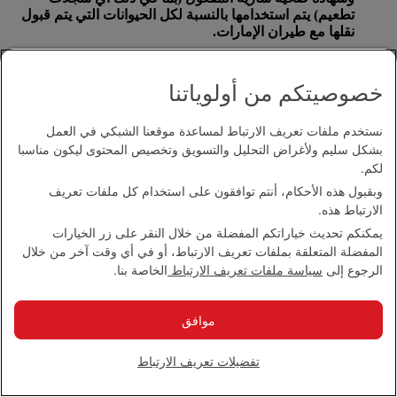
تطعيم) يتم استخدامها بالنسبة لكل الحيوانات التي يتم قبول
نقلها مع طيران الإمارات.
على الرغم من ذلك تحظر بعض الدول استيراد الحيوانات على
أنها أمتعة. يرجى الاتصال مع
مكتب طيران الإمارات المحلي
خصوصيتكم من أولوياتنا
للحصول على المزيد من المعلومات.
بالنسبة للحيوانات التي يتم نقلها على متن طيران الإمارات،
نستخدم ملفات تعريف الارتباط لمساعدة موقعنا الشبكي في العمل
يتعين كتابة متطلبات درجة الحرارة المثلى على حاوية نقل
بشكل سليم ولأغراض التحليل والتسويق وتخصيص المحتوى ليكون مناسبا
الحيوان إضافة إلى رقم الهاتف للاتصال في حالات الطوارئ
لكم.
على مدار 24 ساعة.
وبقبول هذه الأحكام، أنتم توافقون على استخدام كل ملفات تعريف
الارتباط هذه.
لن تقبل طيران الإمارات نقل أي أنثى حيوان قد تجاوزت ثلث
فترة الحمل أو وضعت مولودها قبل السفر بـ 48 ساعة.
يمكنكم تحديث خياراتكم المفضلة من خلال النقر على زر الخيارات
المفضلة المتعلقة بملفات تعريف الارتباط، أو في أي وقت آخر من خلال
الرجوع إلى
سياسة ملفات تعريف الارتباط
الخاصة بنا.
ما هي السياسة المتبعة في ما يتعلق بنقل البضائع الخطرة؟
موافق
البضائع الخطرة عبارة عن مواد قد تشكل مخاطر على صحة
الركاب وسلامتهم أو قد تتسبب في إلحاق أضرار بالطائرة.
ويشار إلى هذه البضائع أيضا بأنها مواد محظورة ومواد خطرة
تفضيلات تعريف الارتباط
وبضائع خطرة.