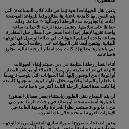
المحظورة.
يتعين نقل الحيوانات الحية (بما في ذلك كلاب المساعدة) التي
يتم القبول بها كأمتعة باعتبارها بضائع وفقا للقواعد الموضحة
أعلاه، إذا تجاوزت مدة الرحلة الإجمالية 17 ساعة، وذلك
حفاظا على سلامتها. وتشمل مدة الرحلة الإجمالية ساعة
واحدة تقريبا لإنجاز إجراءات السفر في المطار قبل المغادرة
وساعة واحدة لتسليم الحيوانات في صالة الوصول في الوجهة
النهائية. ويتعين أيضا نقل الحيوانات على رحلات الربط عبر
دبي باعتبارها بضائع إذا كانت مدة انتظار الرحلة التالية تتجاوز
6 ساعات.
أثناء انتظار رحلة المتابعة في دبي، سيتم إبقاء الحيوانات
الأليفة في غرفة مكيفة ولن يتمكن العملاء أو موظفو المطار
أو الوكلاء من الوصول إليها. أما الحيوانات التي يتوجب تزويدها
بالطعام أو المياه أو الأدوية خلال نقلها، فيتيعن تسجيلها كأمتعة
إذا كانت مدة انتظار الرحلة التالية أكثر من 6 ساعات.
لن يتم السماح بنقل الطيور (باستثناء بعض فصائل الصقور)
باعتبارها أمتعة مسجلة أو بضائع في رحلات الربط عبر دبي
بين 1 مايو و30 سبتمبر نظرا للحرارة والرطوبة العالية في
الإمارات العربية المتحدة خلال تلك الفترة.
يتعين اصطحاب تصريح استيراد ساري المفعول من بلد الوجهة
وشهادة صحية سارية المفعول (بما في ذلك أي سجلات