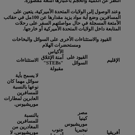
النظر عن الكمية والحجم باعتبارها أمتعة مقصورة.
وعند الوصول إلى الولايات المتحدة الأميركية، يتعين على
المسافرين وضع أية مواد يزيد مقدارها عن 100مل في حقائب
الأمتعة المسجلة في حال مواصلتهم السفر على رحلات
المتابعة داخل الولايات المتحدة الأميركية أو خارجها.
القيود والاستثناءات الأخرى على السوائل والبخاخات
ومستحضرات الهلام
الأكياس
القيود على
آمنة الإغلاق
الإقليم
الاستثناءات
السوائل
"STEBs"
مقبولة
لا يسمح بأية
سوائل مهما كان
نوعها بالنسبة
للمسافرين
العابرين لمطارات
موريشيوس.
مصر
بالنسبة
كينيا
للمسافرين
موريشيوس
المغادرين من
نيجيريا
جنوب
أفريقيا
موريشيوس، لا