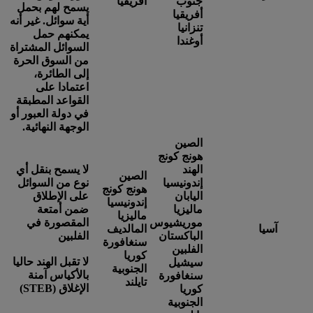
جنوب
أفريقيا
يسمح لهم بحمل
أفريقيا
أية سوائل. غير أنه
تنزانيا
يمكنهم حمل
أوغندا
السوائل المشتراة
من السوق الحرة
إلى الطائرة،
اعتمادا على
القواعد المطبقة
في دولة العبور أو
الوجهة النهائية.
الصين
هونج كونج
الهند
لا يسمح بنقل أي
الصين
إندونيسيا
نوع من السوائل
هونج كونج
اليابان
على الإطلاق
إندونيسيا
ماليزيا
ضمن أمتعة
ماليزيا
موريشيوس
المقصورة في
آسيا
المالديف
الباكستان
الفلبين
سنغافورة
الفلبين
كوريا
لا تقبل الهند حاليا
سيشيل
الجنوبية
بالأكياس آمنة
سنغافورة
تايلند
الإغلاق (STEB)
كوريا
الجنوبية