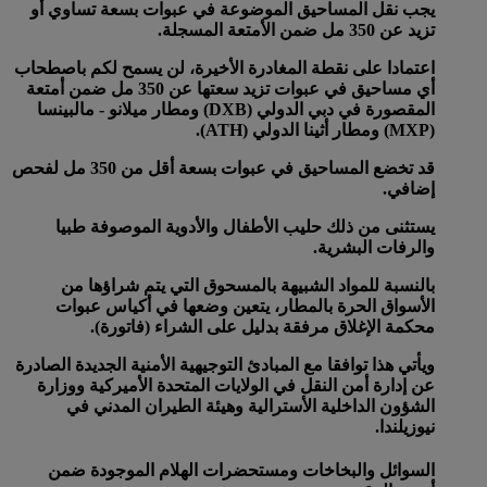
يجب نقل المساحيق الموضوعة في عبوات بسعة تساوي أو
تزيد عن 350 مل ضمن الأمتعة المسجلة.
اعتمادا على نقطة المغادرة الأخيرة، لن يسمح لكم باصطحاب
أي مساحيق في عبوات تزيد سعتها عن 350 مل ضمن أمتعة
المقصورة في دبي الدولي (DXB) ومطار ميلانو - مالبينسا
(MXP) ومطار أثينا الدولي (ATH).
قد تخضع المساحيق في عبوات بسعة أقل من 350 مل لفحص
إضافي.
يستثنى من ذلك حليب الأطفال والأدوية الموصوفة طبيا
والرفات البشرية.
بالنسبة للمواد الشبيهة بالمسحوق التي يتم شراؤها من
الأسواق الحرة بالمطار، يتعين وضعها في أكياس عبوات
محكمة الإغلاق مرفقة بدليل على الشراء (فاتورة).
ويأتي هذا توافقا مع المبادئ التوجيهية الأمنية الجديدة الصادرة
عن إدارة أمن النقل في الولايات المتحدة الأميركية ووزارة
الشؤون الداخلية الأسترالية وهيئة الطيران المدني في
نيوزيلندا.
السوائل والبخاخات ومستحضرات الهلام الموجودة ضمن