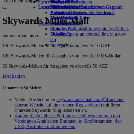
Noch nicht Mitglied?
Jetzt anmelden
Unser Planet
Getränke
Kinderspielzeug
Genf nach Dubai
Skywards Rail
Anfragen
Tools und Ressourcen
Unsere Flotte
Letzte Reiseziele
Aktivitäten für Kinder
Nachhaltigkeit im operativen Geschäft
Meilenrechner
Mobiltelefon und die Emirates App
Boeing 777
Umweltrichtlinien
Helsinki
Anmelden bei Emirates Skywards
Buchung stornieren oder ändern
Emirates A380
Umweltberichte
Hangzhou
Skywards+
Unterbrochene Reise
Skywards Miles Mall
Unsere Gemeinschaften
Emirates A350
Da Nang
Über Emirates
Emirates Executive
Emirates Airline-Stiftung
Shenzhen
Emirates Airline-
Sitzpläne
Stiftung Opens an external link in a new
Siem Reap
Sammeln Sie bis zu:
tab
Sponsoring
150 Skywards-Meilen für Ausgaben von jeweils 10 GBP
120 Skywards-Meilen für Ausgaben von jeweils 10 US-Dollar
50 Skywards-Meilen für Ausgaben von jeweils 50 AED
Jetzt kaufen
So sammeln Sie Meilen
Melden Sie sich unter
skywardsmilesmall.com
(Öffnet eine
externe Website auf einer neuen Registerkarte)
mit Ihren
Emirates Skywards-Mitgliedsdaten an.
Kaufen Sie bei über 2.800 Ihrer Lieblingsmarken in den
Vereinigten Arabischen Emiraten, in Großbritannien, den
USA, Australien und Indien ein.