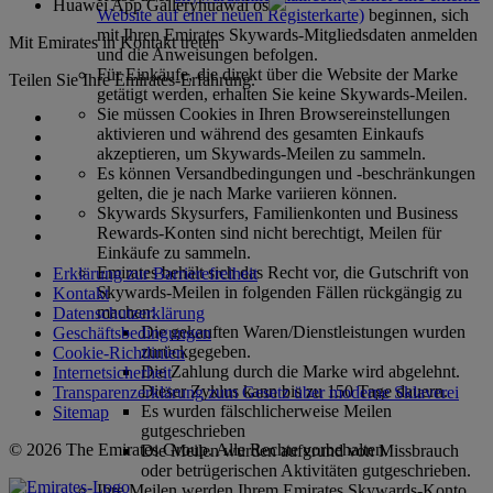
Huawei App Gallery
huawai os
Website auf einer neuen Registerkarte)
beginnen, sich
mit Ihren Emirates Skywards-Mitgliedsdaten anmelden
Mit Emirates in Kontakt treten
und die Anweisungen befolgen.
Für Einkäufe, die direkt über die Website der Marke
Teilen Sie Ihre Emirates-Erfahrung.
getätigt werden, erhalten Sie keine Skywards-Meilen.
Sie müssen Cookies in Ihren Browsereinstellungen
aktivieren und während des gesamten Einkaufs
akzeptieren, um Skywards-Meilen zu sammeln.
Es können Versandbedingungen und -beschränkungen
gelten, die je nach Marke variieren können.
Skywards Skysurfers, Familienkonten und Business
Rewards-Konten sind nicht berechtigt, Meilen für
Einkäufe zu sammeln.
Emirates behält sich das Recht vor, die Gutschrift von
Erklärung zur Barrierefreiheit
Skywards-Meilen in folgenden Fällen rückgängig zu
Kontakt
machen:
Datenschutzerklärung
Die gekauften Waren/Dienstleistungen wurden
Geschäftsbedingungen
zurückgegeben.
Cookie-Richtlinien
Die Zahlung durch die Marke wird abgelehnt.
Internetsicherheit
Dieser Zyklus kann bis zu 150 Tage dauern.
Transparenzerklärung zum Gesetz über moderne Sklaverei
Es wurden fälschlicherweise Meilen
Sitemap
gutgeschrieben
© 2026 The Emirates Group. Alle Rechte vorbehalten.
Die Meilen wurden aufgrund von Missbrauch
oder betrügerischen Aktivitäten gutgeschrieben.
Ihre Meilen werden Ihrem Emirates Skywards-Konto