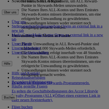
Novotel Hotels, Suites & Resorts
Sie müssen ALL-Mitglied sein, um ALL Reward-
Punkte in Skywards-Meilen umzuwandeln.
Die Namen Ihres ALL-Kontos und Ihres Emirates
Über uns
Skywards-Kontos müssen übereinstimmen, um eine
erfolgreiche Umwandlung zu gewährleisten.
Über uns
Umwandlungen können weder storniert noch
Stellenangebote
Stellenangebote Opens an external link in a
rückgängig gemacht werden.
new tab
Media Center
Media Center Opens an external link in a new
Umwandlung von Meilen in Punkte
tab
Unser Planet
Für die Umwandlung in ALL Reward-Punkte sind
Unsere Mitarbeiter
mindestens 4.000 Skywards-Meilen erforderlich.
Unsere Gemeinschaften
Die Umwandlung erfolgt innerhalb von 48 Stunden.
Die Namen Ihres ALL-Kontos und Ihres Emirates
Skywards-Kontos müssen übereinstimmen, um eine
Hilfe
erfolgreiche Umwandlung zu gewährleisten.
Umwandlungen können weder storniert noch
Hilfe und Kontakt
rückgängig gemacht werden.
Reiseaktualisierungen
Besondere Hilfeleistungen
Es gelten die Emirates Skywards-Programmregeln.
Häufig gestellte Fragen
Es gelten die Geschäftsbedingungen des Accor Lifestyle
Loyalty-Programms (ALL)
(Öffnet einen externen Link in
Buchen
einer neuen Registerkarte)
.
Flüge buchen