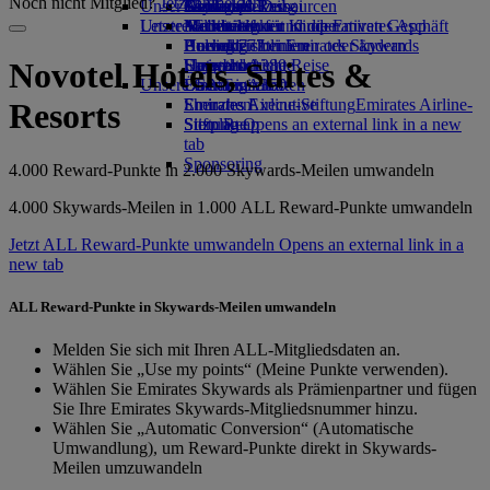
Noch nicht Mitglied?
Jetzt anmelden
Unser Planet
Getränke
Kinderspielzeug
Genf nach Dubai
Skywards Rail
Anfragen
Tools und Ressourcen
Unsere Flotte
Letzte Reiseziele
Aktivitäten für Kinder
Nachhaltigkeit im operativen Geschäft
Meilenrechner
Mobiltelefon und die Emirates App
Boeing 777
Umweltrichtlinien
Helsinki
Anmelden bei Emirates Skywards
Buchung stornieren oder ändern
Emirates A380
Umweltberichte
Hangzhou
Skywards+
Unterbrochene Reise
Novotel Hotels, Suites &
Unsere Gemeinschaften
Emirates A350
Da Nang
Über Emirates
Emirates Executive
Emirates Airline-Stiftung
Shenzhen
Emirates Airline-
Resorts
Sitzpläne
Stiftung Opens an external link in a new
Siem Reap
tab
Sponsoring
4.000 Reward-Punkte in 2.000 Skywards-Meilen umwandeln
4.000 Skywards-Meilen in 1.000 ALL Reward-Punkte umwandeln
Jetzt ALL Reward-Punkte umwandeln Opens an external link in a
new tab
ALL Reward-Punkte in Skywards-Meilen umwandeln
Melden Sie sich mit Ihren ALL-Mitgliedsdaten an.
Wählen Sie „Use my points“ (Meine Punkte verwenden).
Wählen Sie Emirates Skywards als Prämienpartner und fügen
Sie Ihre Emirates Skywards-Mitgliedsnummer hinzu.
Wählen Sie „Automatic Conversion“ (Automatische
Umwandlung), um Reward-Punkte direkt in Skywards-
Meilen umzuwandeln