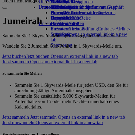
Noch nicht Mitglied?
Jetzt anmelden
Unser Planet
Getränke
Kinderspielzeug
Genf nach Dubai
Skywards Rail
Anfragen
Tools und Ressourcen
Unsere Flotte
Letzte Reiseziele
Aktivitäten für Kinder
Nachhaltigkeit im operativen Geschäft
Meilenrechner
Mobiltelefon und die Emirates App
Boeing 777
Umweltrichtlinien
Helsinki
Anmelden bei Emirates Skywards
Buchung stornieren oder ändern
Emirates A380
Umweltberichte
Hangzhou
Skywards+
Unterbrochene Reise
Jumeirah
Unsere Gemeinschaften
Emirates A350
Da Nang
Über Emirates
Emirates Executive
Emirates Airline-Stiftung
Shenzhen
Emirates Airline-
Sitzpläne
Stiftung Opens an external link in a new
Siem Reap
Sammeln Sie 1 Skywards-Meile pro ausgegebenen US-Dollar.
tab
Sponsoring
Wandeln Sie 2 Jumeirah One-Punkte in 1 Skywards-Meile um.
Jetzt buchen
Jetzt buchen Opens an external link in a new tab
Jetzt sammeln Opens an external link in a new tab
So sammeln Sie Meilen
Sammeln Sie 1 Skywards-Meile für jeden USD, den Sie für
anrechnungsfähige Aufenthalte ausgeben.
Sammeln Sie zusätzliche 5.000 Skywards-Meilen für
Aufenthalte von 15 oder mehr Nächten innerhalb eines
Kalenderjahrs.
Jetzt sammeln
Jetzt sammeln Opens an external link in a new tab
Jetzt umwandeln Opens an external link in a new tab
Vorgehensweise zur Umwandlung