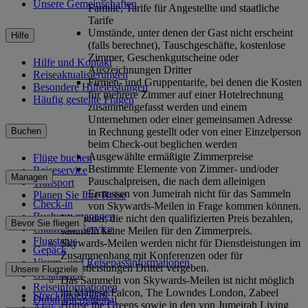
Unsere Gemeinschaften
Familie, Tarife für Angestellte und staatliche
Tarife
Umstände, unter denen der Gast nicht erscheint
Hilfe
(falls berechnet), Tauschgeschäfte, kostenlose
Zimmer, Geschenkgutscheine oder
Hilfe und Kontakt
Auszeichnungen Dritter
Reiseaktualisierungen
Firmen- und Gruppentarife, bei denen die Kosten
Besondere Hilfeleistungen
für mehrere Zimmer auf einer Hotelrechnung
Häufig gestellte Fragen
zusammengefasst werden und einem
Unternehmen oder einer gemeinsamen Adresse
in Rechnung gestellt oder von einer Einzelperson
Buchen
beim Check-out beglichen werden
Ausgewählte ermäßigte Zimmerpreise
Flüge buchen
Bestimmte Elemente von Zimmer- und/oder
Reiseservice
Managen
Pauschalpreisen, die nach dem alleinigen
Transport
Ermessen von Jumeirah nicht für das Sammeln
Planen Sie Ihre Reise
Check-in
von Skywards-Meilen in Frage kommen können.
Buchung managen
Mitglieder, die nicht den qualifizierten Preis bezahlen,
Bevor Sie fliegen
Chauffeur-Service
sammeln keine Meilen für den Zimmerpreis.
Flugstatus
Skywards-Meilen werden nicht für Dienstleistungen im
Gepäck
Zusammenhang mit Konferenzen oder für
Visum- und Reisepassinformationen
Dienstleistungen Dritter vergeben.
Unsere Flugziele
Gesundheit
Das Sammeln von Skywards-Meilen ist nicht möglich
Reiseinformationen
im Maltese Falcon, The Lowndes London, Zabeel
Streckennetzkarte
Dubai International
House the Greens sowie in den von Jumeirah Living
Afrika