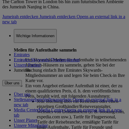
The Carlton Tower in London bis hin zum futuristischen Ambiente
des Jumeirah Nanjing in China.
Jumeirah entdecken
Jumeirah entdecken Opens an external link in a
new tab
Wichtige Informationen
Meilen für Aufenthalte sammeln
Emirates
Emirates Skywards-Treueprogramm
Um Skywards-Meilen für Aufenthalte in teilnehmenden
Unsere Partner
Jumeirah-Häusern zu sammeln, geben Sie bei der
Jumeirah
Buchung einfach Ihre Emirates Skywards-
Mitgliedsnummer an und legen Sie beim Check-in Ihre
Karte vor.
Über uns
Ein vom Angebot erfasster Aufenthalt ist einer, der zu
einem qualifizierten Preis, d. h. dem veröffentlichten
Über uns
Preis, bezahlt wird, mit folgenden Ausnahmen:
Stellenangebote
Stellenangebote Opens an external link in a
Jede Buchung über ein Reisebüro oder einen
new tab
einzelnen Großhändler/Reiseveranstalter,
Media Center
Media Center Opens an external link in a new
Websites von Drittanbietern (z. B. booking.com,
tab
expedia.com usw.), Tarife für Flugpersonal,
Unser Planet
Tarife der Reisebranche, ermäßigte Tarife für
Unsere Mitarbeiter
lange Aufenthalte, Tarife für Freunde und