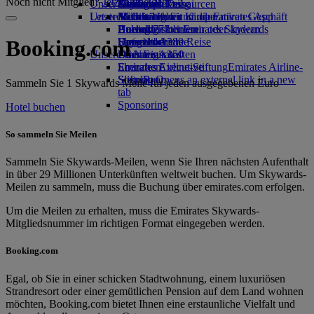
Noch nicht Mitglied?
Jetzt anmelden
Unser Planet
Getränke
Kinderspielzeug
Genf nach Dubai
Skywards Rail
Anfragen
Tools und Ressourcen
Unsere Flotte
Letzte Reiseziele
Aktivitäten für Kinder
Nachhaltigkeit im operativen Geschäft
Meilenrechner
Mobiltelefon und die Emirates App
Boeing 777
Umweltrichtlinien
Helsinki
Anmelden bei Emirates Skywards
Buchung stornieren oder ändern
Emirates A380
Umweltberichte
Hangzhou
Skywards+
Unterbrochene Reise
Booking.com
Unsere Gemeinschaften
Emirates A350
Da Nang
Über Emirates
Emirates Executive
Emirates Airline-Stiftung
Shenzhen
Emirates Airline-
Sitzpläne
Stiftung Opens an external link in a new
Siem Reap
Sammeln Sie 1 Skywards Meile für jeden ausgegebenen Euro
tab
Sponsoring
Hotel buchen
So sammeln Sie Meilen
Sammeln Sie Skywards-Meilen, wenn Sie Ihren nächsten Aufenthalt
in über 29 Millionen Unterkünften weltweit buchen. Um Skywards-
Meilen zu sammeln, muss die Buchung über emirates.com erfolgen.
Um die Meilen zu erhalten, muss die Emirates Skywards-
Mitgliedsnummer im richtigen Format eingegeben werden.
Booking.com
Egal, ob Sie in einer schicken Stadtwohnung, einem luxuriösen
Strandresort oder einer gemütlichen Pension auf dem Land wohnen
möchten, Booking.com bietet Ihnen eine erstaunliche Vielfalt und