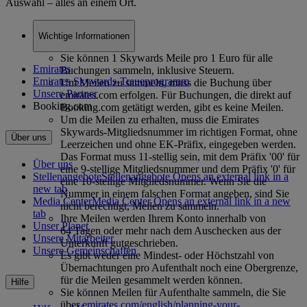
Auswahl – alles an einem Ort.
Wichtige Informationen
Sie können 1 Skywards Meile pro 1 Euro für alle
Emirates
Buchungen sammeln, inklusive Steuern.
Emirates Skywards-Treueprogramm
Um Meilen zu sammeln, muss die Buchung über
Unsere Partner
emirates.com erfolgen. Für Buchungen, die direkt auf
Booking.com
Booking.com getätigt werden, gibt es keine Meilen.
Um die Meilen zu erhalten, muss die Emirates
Skywards-Mitgliedsnummer im richtigen Format, ohne
Über uns
Leerzeichen und ohne EK-Präfix, eingegeben werden.
Das Format muss 11-stellig sein, mit dem Präfix '00' für
Über uns
eine 9-stellige Mitgliedsnummer und dem Präfix '0' für
Stellenangebote
Stellenangebote Opens an external link in a
eine 10-stellige Mitgliedsnummer. Wenn Sie die
new tab
Nummer in einem falschen Format angeben, sind Sie
Media Center
Media Center Opens an external link in a new
nicht berechtigt, Meilen zu sammeln.
tab
Ihre Meilen werden Ihrem Konto innerhalb von
Unser Planet
64 Tagen oder mehr nach dem Auschecken aus der
Unsere Mitarbeiter
Unterkunft gutgeschrieben.
Unsere Gemeinschaften
Es gibt weder eine Mindest- oder Höchstzahl von
Übernachtungen pro Aufenthalt noch eine Obergrenze,
für die Meilen gesammelt werden können.
Hilfe
Sie können Meilen für Aufenthalte sammeln, die Sie
über
emirates.com/english/planning-your-