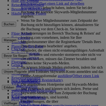
Hilfe und Kontakt
trip/hotels
(Öffnet einen Link auf derselben
Reiseaktualisierungen
Registerkarte)
gebucht haben, indem Sie bei der
Besondere Hilfeleistungen
Buchung die korrekte Skywards-Mitgliedsnummer
Häufig gestellte Fragen
angeben.
Wenn Sie Ihre Mitgliedsnummer zum Zeitpunkt der
Buchen
Buchung nicht hinzufügen können, aktualisieren Sie
die Buchung vor dem Check-in. Sie können
Aktualisierungen im Bereich 'Buchung & Reisen' auf
Flüge buchen
booking.com vornehmen, indem Sie Ihre
Reiseservice
Managen
Mitgliedsnummer über die Registerkarte 'Details Ihres
Transport
Treueprogramms bearbeiten' angeben.
Planen Sie Ihre Reise
Check-in
Mitglieder, die einen nicht erstattungsfähigen Aufenthalt
Buchung managen
gebucht haben und entweder stornieren oder nicht vor
Bevor Sie fliegen
Chauffeur-Service
Ort einchecken, müssen das Zimmer bezahlen und
Flugstatus
erhalten keine Skywards-Meilen.
Gepäck
Sie können fehlende Meilen einfordern, indem Sie sich
Visum- und Reisepassinformationen
bei Ihrem Emirates Skywards-Konto anmelden und das
Unsere Flugziele
Gesundheit
Online-Antragsformular
ausfüllen
(Öffnet einen Link
Reiseinformationen
auf derselben Registerkarte)
.
Streckennetzkarte
Dubai International
Die angebotenen Hotelpreise und Skywards-Meilen
Afrika
Flughafentransfer
Erleben
sind dynamisch und können sich ändern. Preise und
Asien und Pazifik
Vorschriften und Mitteilungen
Skywards-Meilen, die zum Zeitpunkt der Buchung
Europa
Kabinenausstattung
angeboten werden, sind korrekt.
Nord- und Südamerika
Shop Emirates
Für Buchungen, die über
Naher Osten
Vielflieger
Angebote für Ihren Flug
https://www.emirates.com/de/german/planning-your-