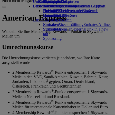
Noch nicht Mitglied?
Jetzt anmelden
Unser Planet
Getränke
Kinderspielzeug
Genf nach Dubai
Skywards Rail
Anfragen
Tools und Ressourcen
Unsere Flotte
Letzte Reiseziele
Aktivitäten für Kinder
Nachhaltigkeit im operativen Geschäft
Meilenrechner
Mobiltelefon und die Emirates App
Boeing 777
Umweltrichtlinien
Helsinki
Anmelden bei Emirates Skywards
Buchung stornieren oder ändern
Emirates A380
Umweltberichte
Hangzhou
Skywards+
Unterbrochene Reise
American Express
Unsere Gemeinschaften
Emirates A350
Da Nang
Über Emirates
Emirates Executive
Emirates Airline-Stiftung
Shenzhen
Emirates Airline-
Sitzpläne
Stiftung Opens an external link in a new
Siem Reap
®
Wandeln Sie Ihre Membership Rewards
-Punkte in Skywards-
tab
Meilen um
Sponsoring
Umrechnungskurse
Die Umrechnungskurse variieren je nachdem, wo Ihre Karte
ausgestellt wurde
®
2 Membership Rewards
-Punkte entsprechen 1 Skywards
Meile in den VAE, Saudi-Arabien, Kuwait, Bahrain, Katar,
Jordanien, Libanon, Ägypten, Oman, Deutschland,
Österreich, Frankreich und Großbritannien
®
3 Membership Rewards
-Punkte entsprechen 1 Skywards-
Meile in Neuseeland und Russland.
®
3 Membership Rewards
-Punkte entsprechen 2 Skywards-
Meilen für internationale Karteninhaber in Dollar und Euro.
®
4-Membership Rewards
-Punkte entsprechen 1 Skywards-