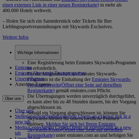
einen externen Link in einer neuen Registerkarte)
in mehr als
400.000 Hotels weltweit.
– Holen Sie sich ein Sammlerstück oder Tickets für Ihre
Lieblingssportveranstaltungen mit Skywards Exclusives.
Weitere Infos
Wichtige Informationen
Eine Registrierung beim Emirates Skywards-Programm
Emirates
ist erforderlich.
Emirates Skywards-Treueprogramm
Für die Mitgliedschaft im Emirates Skywards-
Unsere Partner
Programm ist die Einhaltung der
Emirates Skywards-
American Express
Programmregeln
(Öffnet eine Seite auf derselben
Registerkarte)
gemäß emirates.com Pflicht.
Die Übertragungen werden unverzüglich durchgeführt,
Über uns
es kann aber bis zu 48 Stunden dauern, bis der Vorgang
abgeschlossen ist.
Über uns
Sobald ein Vorgang abgeschlossen ist, können Sie
Stellenangebote
Stellenangebote Opens an external link in a
Skywards-Meilen für unterschiedliche Prämien
new tab
einlösen.
Melden Sie sich bei Ihrem Emirates
Media Center
Media Center Opens an external link in a new
Skywards-Konto
(Öffnet eine Seite auf derselben
tab
Registerkarte)
unter emirates.com an und befolgen Sie
Unser Planet