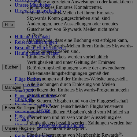
die online angezeigten Anweisungen oder kontaktieren
Unsere Mitarbeiter
Sie Ihr lokales Emirates-Kontaktcenter.
Unsere Gemeinschaften
Sobald Skywards-Meilen bei Ihrem Emirates
Skywards-Konto gutgeschrieben sind, sind
Änderungen, neue Ausstellungen oder erneutes
Hilfe
Gutschreiben von Skywards-Meilen nicht mehr
zulässig.
Hilfe und Kontakt
Beachten Sie, dass eine Buchung erst erfolgen kann,
Reiseaktualisierungen
wenn die Skywards-Meilen Ihrem Emirates Skywards-
Besondere Hilfeleistungen
Konto gutgeschrieben sind.
Häufig gestellte Fragen
Emirates-Flugtickets werden vorbehaltlich
Verfügbarkeit und unter Geltung der Emirates-
Buchen
Beförderungsbedingungen sowie der anwendbaren
Ticketausstellungsbedingungen gemäß den
Bestimmungen auf der Emirates-Website ausgestellt.
Flüge buchen
Alle Buchungen durch Einlösung von Meilen
Reiseservice
Managen
unterliegen den Emirates Skywards-Programmregeln
Transport
gemäß emirates.com.
Planen Sie Ihre Reise
Check-in
Alle Steuern, Abgaben und von der Fluggesellschaft
Buchung managen
verlangte Kosten (einschließlich Flughafensteuern
Bevor Sie fliegen
Chauffeur-Service
und/oder staatlichen Abgaben), sind vom Mitglied zu
Flugstatus
übernehmen und müssen vor der Ausstellung des
Gepäck
Prämientickets bezahlt werden. Zahlungen werden bar
Visum- und Reisepassinformationen
oder per Kreditkarte akzeptiert.
Unsere Flugziele
Gesundheit
®
Für die Übertragung von Membership Rewards
-
Reiseinformationen