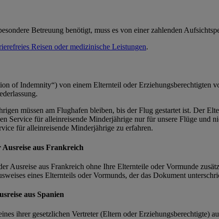
sondere Betreuung benötigt, muss es von einer zahlenden Aufsichtsperso
rrierefreies Reisen oder medizinische Leistungen
.
on of Indemnity“) von einem Elternteil oder Erziehungsberechtigten vo
iederlassung.
rigen müssen am Flughafen bleiben, bis der Flug gestartet ist. Der Elte
 Service für alleinreisende Minderjährige nur für unsere Flüge und nic
vice für alleinreisende Minderjährige zu erfahren.
r Ausreise aus Frankreich
 der Ausreise aus Frankreich ohne Ihre Elternteile oder Vormunde zusä
sweises eines Elternteils oder Vormunds, der das Dokument unterschri
usreise aus Spanien
ines ihrer gesetzlichen Vertreter (Eltern oder Erziehungsberechtigte) 