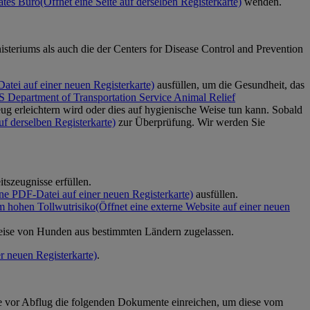
rates Büro
(Öffnet eine Seite auf derselben Registerkarte)
wenden.
steriums als auch die der Centers for Disease Control and Prevention
atei auf einer neuen Registerkarte)
ausfüllen, um die Gesundheit, das
 Department of Transportation Service Animal Relief
ug erleichtern wird oder dies auf hygienische Weise tun kann. Sobald
uf derselben Registerkarte)
zur Überprüfung. Wir werden Sie
szeugnisse erfüllen.
ine PDF-Datei auf einer neuen Registerkarte)
ausfüllen.
m hohen Tollwutrisiko
(Öffnet eine externe Website auf einer neuen
reise von Hunden aus bestimmten Ländern zugelassen.
er neuen Registerkarte)
.
e vor Abflug die folgenden Dokumente einreichen, um diese vom