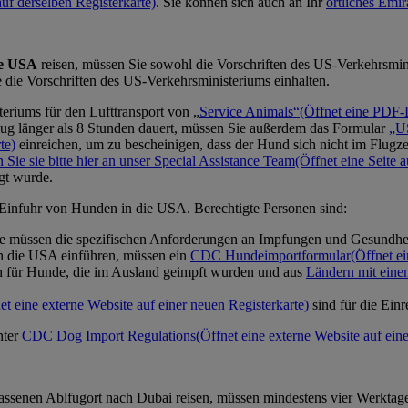
auf derselben Registerkarte)
. Sie können sich auch an Ihr
örtliches Emi
ie USA
reisen, müssen Sie sowohl die Vorschriften des US-Verkehrsmini
 die Vorschriften des US-Verkehrsministeriums einhalten.
eriums für den Lufttransport von „
Service Animals“
(Öffnet eine PDF-D
Flug länger als 8 Stunden dauert, müssen Sie außerdem das Formular
„US
te)
einreichen, um zu bescheinigen, dass der Hund sich nicht im Flugze
 Sie sie bitte hier an unser Special Assistance Team
(Öffnet eine Seite a
igt wurde.
Einfuhr von Hunden in die USA. Berechtigte Personen sind:
e müssen die spezifischen Anforderungen an Impfungen und Gesundheit
n die USA einführen, müssen ein
CDC Hundeimportformular
(Öffnet e
n für Hunde, die im Ausland geimpft wurden und aus
Ländern mit eine
et eine externe Website auf einer neuen Registerkarte)
sind für die Ein
nter
CDC Dog Import Regulations
(Öffnet eine externe Website auf ein
assenen Ablfugort nach Dubai reisen, müssen mindestens vier Werktag