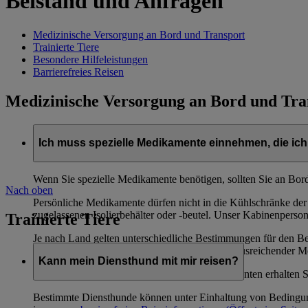
Beistand und Anfragen
Medizinische Versorgung an Bord und Transport
Trainierte Tiere
Besondere Hilfeleistungen
Barrierefreies Reisen
Medizinische Versorgung an Bord und Tra
Ich muss spezielle Medikamente einnehmen, die ich 
Wenn Sie spezielle Medikamente benötigen, sollten Sie an Bord
Nach oben
Persönliche Medikamente dürfen nicht in die Kühlschränke der
zugelassenen Isolierbehälter oder -beutel. Unser Kabinenperso
Trainierte Tiere
Je nach Land gelten unterschiedliche Bestimmungen für den Be
deshalb sollten Sie die Medikamente immer in ausreichender M
Kann mein Diensthund mit mir reisen?
Weitere Informationen zu bestimmten Medikamenten erhalten Sie
Bestimmte Diensthunde können unter Einhaltung von Bedingun