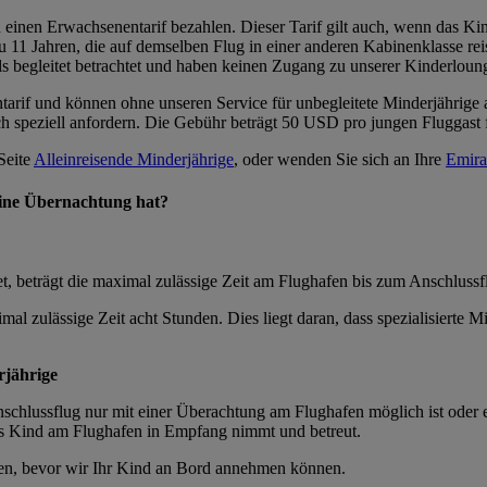
 einen Erwachsenentarif bezahlen. Dieser Tarif gilt auch, wenn das Kind
u 11 Jahren, die auf demselben Flug in einer anderen Kabinenklasse reis
ls begleitet betrachtet und haben keinen Zugang zu unserer Kinderlou
tarif und können ohne unseren Service für unbegleitete Minderjährige 
ch speziell anfordern. Die Gebühr beträgt 50 USD pro jungen Fluggast 
Seite
Alleinreisende Minderjährige
, oder wenden Sie sich an Ihre
Emira
eine Übernachtung hat?
t, beträgt die maximal zulässige Zeit am Flughafen bis zum Anschlussf
al zulässige Zeit acht Stunden. Dies liegt daran, dass spezialisierte M
rjährige
nschlussflug nur mit einer Überachtung am Flughafen möglich ist oder 
as Kind am Flughafen in Empfang nimmt und betreut.
igen, bevor wir Ihr Kind an Bord annehmen können.