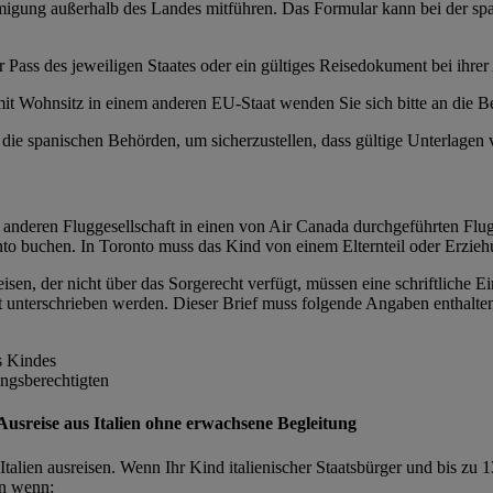
igung außerhalb des Landes mitführen. Das Formular kann bei der span
Pass des jeweiligen Staates oder ein gültiges Reisedokument bei ihrer 
it Wohnsitz in einem anderen EU-Staat wenden Sie sich bitte an die B
 die spanischen Behörden, um sicherzustellen, dass gültige Unterlagen 
r anderen Fluggesellschaft in einen von Air Canada durchgeführten Flu
onto buchen. In Toronto muss das Kind von einem Elternteil oder Erzie
isen, der nicht über das Sorgerecht verfügt, müssen eine schriftliche 
t unterschrieben werden. Dieser Brief muss folgende Angaben enthalte
s Kindes
ngsberechtigten
 Ausreise aus Italien ohne erwachsene Begleitung
Italien ausreisen. Wenn Ihr Kind italienischer Staatsbürger und bis zu 
en wenn: