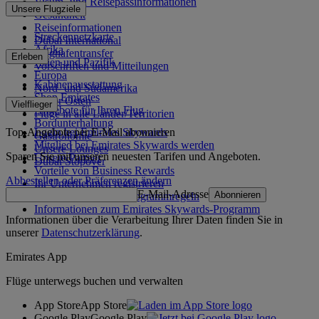
Visum- und Reisepassinformationen
Unsere Flugziele
Gesundheit
Reiseinformationen
Streckennetzkarte
Dubai International
Afrika
Flughafentransfer
Erleben
Asien und Pazifik
Vorschriften und Mitteilungen
Europa
Kabinenausstattung
Nord- und Südamerika
Shop Emirates
Naher Osten
Vielflieger
Angebote für Ihren Flug
Flüge in alle Länder/Territorien
Bordunterhaltung
Top-Angebote per E-Mail abonnieren
Login bei Emirates Skywards
Gastronomie
Mitglied bei Emirates Skywards werden
Unsere Lounges
Sparen Sie mit unseren neuesten Tarifen und Angeboten.
Unsere Partner
Dubai Stopover
Vorteile von Business Rewards
Abbestellen oder Präferenzen ändern
Ihr Unternehmen registrieren
E-Mail-Adresse
Abonnieren
Emirates Skywards-Programmregeln
Informationen zum Emirates Skywards-Programm
Informationen über die Verarbeitung Ihrer Daten finden Sie in
unserer
Datenschutzerklärung
.
Emirates App
Flüge unterwegs buchen und verwalten
App Store
App Store
Google Play
Google Play