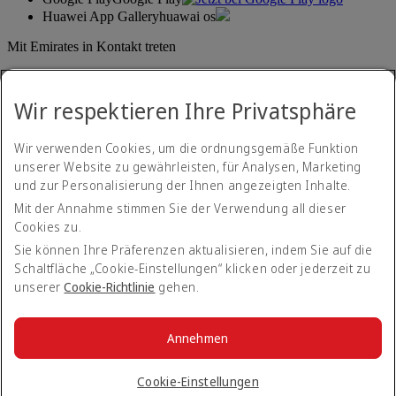
Huawei App Gallery
huawai os
Mit Emirates in Kontakt treten
Teilen Sie Ihre Emirates-Erfahrung.
Wir respektieren Ihre Privatsphäre
Wir verwenden Cookies, um die ordnungsgemäße Funktion
unserer Website zu gewährleisten, für Analysen, Marketing
und zur Personalisierung der Ihnen angezeigten Inhalte.
Mit der Annahme stimmen Sie der Verwendung all dieser
Cookies zu.
Erklärung zur Barrierefreiheit
Kontakt
Sie können Ihre Präferenzen aktualisieren, indem Sie auf die
Datenschutzerklärung
Schaltfläche „Cookie-Einstellungen“ klicken oder jederzeit zu
Geschäftsbedingungen
unserer
Cookie-Richtlinie
gehen.
Cookie-Richtlinien
Internetsicherheit
Transparenzerklärung zum Gesetz über moderne Sklaverei
Annehmen
Sitemap
© 2026 The Emirates Group. Alle Rechte vorbehalten.
Cookie-Einstellungen