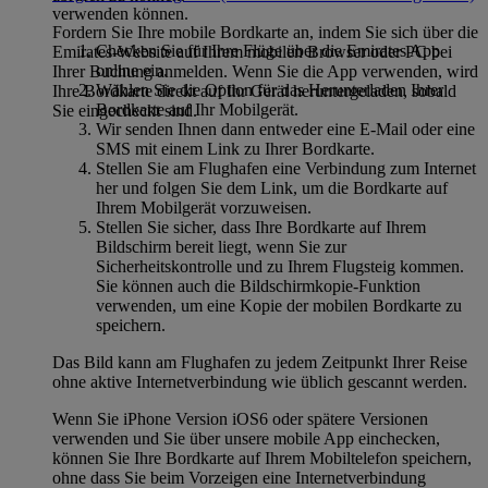
verwenden können.
Fordern Sie Ihre mobile Bordkarte an, indem Sie sich über die
Checken Sie für Ihre Flüge über die Emirates App
Emirates-Website auf Ihrem mobilen Browser oder PC bei
online ein.
Ihrer Buchung anmelden. Wenn Sie die App verwenden, wird
Wählen Sie die Option für das Herunterladen Ihrer
Ihre Bordkarte direkt auf Ihr Gerät heruntergeladen, sobald
Bordkarte auf Ihr Mobilgerät.
Sie eingecheckt sind.
Wir senden Ihnen dann entweder eine E-Mail oder eine
SMS mit einem Link zu Ihrer Bordkarte.
Stellen Sie am Flughafen eine Verbindung zum Internet
her und folgen Sie dem Link, um die Bordkarte auf
Ihrem Mobilgerät vorzuweisen.
Stellen Sie sicher, dass Ihre Bordkarte auf Ihrem
Bildschirm bereit liegt, wenn Sie zur
Sicherheitskontrolle und zu Ihrem Flugsteig kommen.
Sie können auch die Bildschirmkopie-Funktion
verwenden, um eine Kopie der mobilen Bordkarte zu
speichern.
Das Bild kann am Flughafen zu jedem Zeitpunkt Ihrer Reise
ohne aktive Internetverbindung wie üblich gescannt werden.
Wenn Sie iPhone Version iOS6 oder spätere Versionen
verwenden und Sie über unsere mobile App einchecken,
können Sie Ihre Bordkarte auf Ihrem Mobiltelefon speichern,
ohne dass Sie beim Vorzeigen eine Internetverbindung