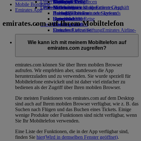
Unser Planet
Getränke
Kinderspielzeug
Genf nach Dubai
Skywards Rail
Anfragen
Tools und Ressourcen
Mobile Bordkarte
Unsere Flotte
Letzte Reiseziele
Aktivitäten für Kinder
Nachhaltigkeit im operativen Geschäft
Meilenrechner
Mobiltelefon und die Emirates App
Emirates App
Boeing 777
Umweltrichtlinien
Helsinki
Anmelden bei Emirates Skywards
Buchung stornieren oder ändern
Emirates A380
Umweltberichte
Hangzhou
Skywards+
Unterbrochene Reise
emirates.com auf Ihrem Mobiltelefon
Unsere Gemeinschaften
Emirates A350
Da Nang
Über Emirates
Emirates Executive
Emirates Airline-Stiftung
Shenzhen
Emirates Airline-
Sitzpläne
Stiftung Opens an external link in a new
Siem Reap
tab
Wie kann ich mit meinem Mobiltelefon auf
Sponsoring
emirates.com zugreifen?
emirates.com können Sie über Ihren mobilen Browser
aufrufen. Wir empfehlen aber, stattdessen die App
herunterzuladen und zu verwenden. Sie wurde speziell für
Mobiltelefone entwickelt und ist daher viel einfacher zu
bedienen als der Zugriff über Ihren mobilen Browser.
Die meisten Funktionen von emirates.com auf dem Desktop
sind auch auf Ihrem mobilen Browser verfügbar, wie z. B. das
Suchen nach Flügen und das Buchen eines Tickets. Einige
wenige Produkte oder Funktionen sind nicht verfügbar, wenn
Sie Ihr Mobiltelefon verwenden.
Eine Liste der Funktionen, die in der App verfügbar sind,
finden Sie
hier
(Wird in demselben Fenster geöffnet)
.