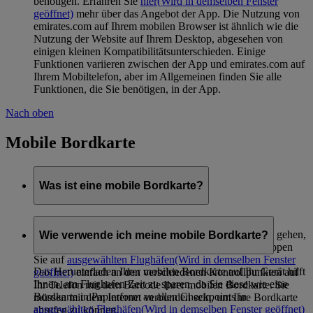
benötigen. Erfahren Sie
hier
(Wird in demselben Fenster
geöffnet)
mehr über das Angebot der App. Die Nutzung von
emirates.com auf Ihrem mobilen Browser ist ähnlich wie die
Nutzung der Website auf Ihrem Desktop, abgesehen von
einigen kleinen Kompatibilitätsunterschieden. Einige
Funktionen variieren zwischen der App und emirates.com auf
Ihrem Mobiltelefon, aber im Allgemeinen finden Sie alle
Funktionen, die Sie benötigen, in der App.
Nach oben
Mobile Bordkarte
Was ist eine mobile Bordkarte?
Mit einer mobilen Bordkarte können Sie die
Sicherheitskontrolle passieren und an Bord Ihres Flugs gehen,
Wie verwende ich meine mobile Bordkarte?
ohne gedruckte Dokumente verwenden zu müssen. Tippen
Sie auf
ausgewählten Flughäfen
(Wird in demselben Fenster
Das Herunterladen Ihrer mobilen Bordkarte auf Ihr Gerät hilft
geöffnet)
einfach an den verschiedenen Kontrollpunkten auf
Ihnen, am Flughafen Zeit zu sparen, da Sie diese wie eine
Ihr Telefon mit dem Barcode Ihrer mobilen Bordkarte. Sie
Bordkarte in Papierform an allen Checkpoints in
müssen mit dem Internet verbunden sein, um Ihre Bordkarte
ausgewählten Flughäfen
(Wird in demselben Fenster geöffnet)
abrufen zu können.