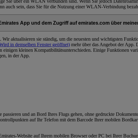
lange Sie über ein WLAN verbunden sind. Wenn Sie jedoch Datenroaming
kann auch sein, dass Sie für die Nutzung einer WLAN-Verbindung beza
 Emirates App und dem Zugriff auf emirates.com über mein
. Wir aktualisieren sie ständig, um die neuesten und wichtigsten Funktio
Wird in demselben Fenster geöffnet)
mehr über das Angebot der App. D
 einigen kleinen Kompatibilitätsunterschieden. Einige Funktionen var
gen, in der App.
lle passieren und an Bord Ihres Flugs gehen, ohne gedruckte Dokumen
ntrollpunkten auf Ihr Telefon mit dem Barcode Ihrer mobilen Bordkart
e Emirates-Website auf Ihrem mobilen Browser oder PC bei Ihrer Buch