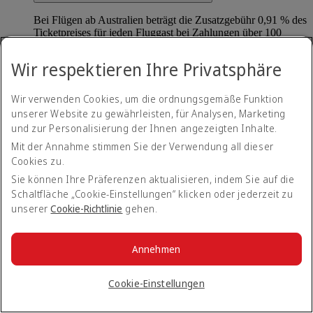
Bei Flügen ab Australien beträgt die Zusatzgebühr 0,91 % des
Ticketpreises für jeden Fluggast bei Zahlungen über 100
australischen Dollar. Unabhängig vom Wert des Tickets
beträgt die Zusatzgebühr pro Fluggast bei Buchungen, die in
Wir respektieren Ihre Privatsphäre
Australien getätigt werden, nicht mehr als 120 australische
Dollar.
Wir verwenden Cookies, um die ordnungsgemäße Funktion
Bei Flügen ab Neuseeland beträgt die Zusatzgebühr 1,5 %
unserer Website zu gewährleisten, für Analysen, Marketing
des Ticketpreises für jeden Fluggast bei Zahlungen über 100
und zur Personalisierung der Ihnen angezeigten Inhalte.
neuseeländischen Dollar. Unabhängig vom Wert des Tickets
beträgt die Zusatzgebühr pro Fluggast nicht mehr als 70
Mit der Annahme stimmen Sie der Verwendung all dieser
neuseeländische Dollar für Buchungen ab Neuseeland.
Cookies zu.
Sie können Ihre Präferenzen aktualisieren, indem Sie auf die
Für Reisepläne, die von der Türkei ausgehen, beträgt die
Schaltfläche „Cookie-Einstellungen“ klicken oder jederzeit zu
Zusatzgebühr 5 US-Dollar für alle Zahlungen über 200 US-
Dollar.
unserer
Cookie-Richtlinie
gehen.
Wird meine Zusatzgebühr rückerstattet, wenn ich
Annehmen
mein Ticket nicht benutze?
Cookie-Einstellungen
Die Zusatzgebühr kann vollständig rückerstattet werden,
wenn kein Teil des Tickets für eine Reise genutzt wurde.