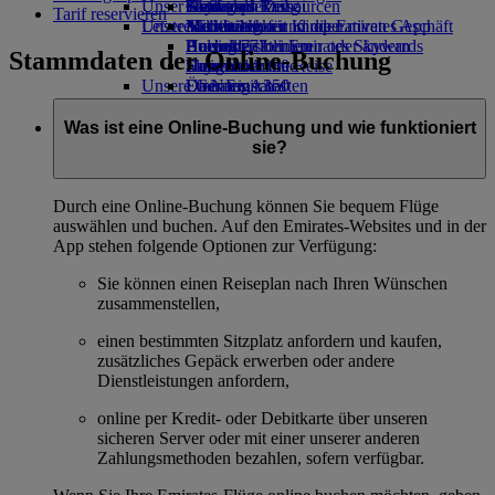
Unser Planet
Getränke
Kinderspielzeug
Genf nach Dubai
Skywards Rail
Anfragen
Tools und Ressourcen
Tarif reservieren
Unsere Flotte
Letzte Reiseziele
Aktivitäten für Kinder
Nachhaltigkeit im operativen Geschäft
Meilenrechner
Mobiltelefon und die Emirates App
Boeing 777
Umweltrichtlinien
Helsinki
Anmelden bei Emirates Skywards
Buchung stornieren oder ändern
Stammdaten der Online-Buchung
Emirates A380
Umweltberichte
Hangzhou
Skywards+
Unterbrochene Reise
Unsere Gemeinschaften
Emirates A350
Da Nang
Über Emirates
Emirates Executive
Emirates Airline-Stiftung
Shenzhen
Emirates Airline-
Sitzpläne
Stiftung Opens an external link in a new
Siem Reap
Was ist eine Online-Buchung und wie funktioniert
tab
sie?
Sponsoring
Durch eine Online-Buchung können Sie bequem Flüge
auswählen und buchen. Auf den Emirates-Websites und in der
App stehen folgende Optionen zur Verfügung:
Sie können einen Reiseplan nach Ihren Wünschen
zusammenstellen,
einen bestimmten Sitzplatz anfordern und kaufen,
zusätzliches Gepäck erwerben oder andere
Dienstleistungen anfordern,
online per Kredit- oder Debitkarte über unseren
sicheren Server oder mit einer unserer anderen
Zahlungsmethoden bezahlen, sofern verfügbar.