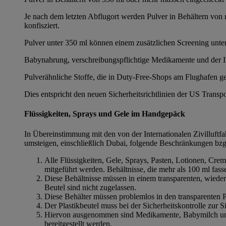
Je nach dem letzten Abflugort werden Pulver in Behältern v
konfisziert.
Pulver unter 350 ml können einem zusätzlichen Screening unt
Babynahrung, verschreibungspflichtige Medikamente und der 
Pulverähnliche Stoffe, die in Duty-Free-Shops am Flughafen
Dies entspricht den neuen Sicherheitsrichtlinien der US Transp
Flüssigkeiten, Sprays und Gele im Handgepäck
In Übereinstimmung mit den von der Internationalen Zivilluftfa
umsteigen, einschließlich Dubai, folgende Beschränkungen bz
Alle Flüssigkeiten, Gele, Sprays, Pasten, Lotionen, Cre
mitgeführt werden. Behältnisse, die mehr als 100 ml fasse
Diese Behältnisse müssen in einem transparenten, wieder
Beutel sind nicht zugelassen.
Diese Behälter müssen problemlos in den transparenten Pl
Der Plastikbeutel muss bei der Sicherheitskontrolle zur 
Hiervon ausgenommen sind Medikamente, Babymilch und B
bereitgestellt werden.