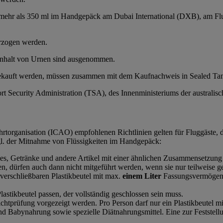
on mehr als 350 ml im Handgepäck am Dubai International (DXB), am
erzogen werden.
Inhalt von Urnen sind ausgenommen.
 gekauft werden, müssen zusammen mit dem Kaufnachweis in Sealed Ta
ort Security Administration (TSA), des Innenministeriums der australi
hrtorganisation (ICAO) empfohlenen Richtlinien gelten für Fluggäste, d
gl. der Mitnahme von Flüssigkeiten im Handgepäck:
mes, Getränke und andere Artikel mit einer ähnlichen Zusammensetzung
n, dürfen auch dann nicht mitgeführt werden, wenn sie nur teilweise gef
verschließbaren Plastikbeutel mit max.
einem Liter
Fassungsvermögen t
astikbeutel passen, der vollständig geschlossen sein muss.
Sichtprüfung vorgezeigt werden. Pro Person darf nur ein Plastikbeutel m
abynahrung sowie spezielle Diätnahrungsmittel. Eine zur Feststellun