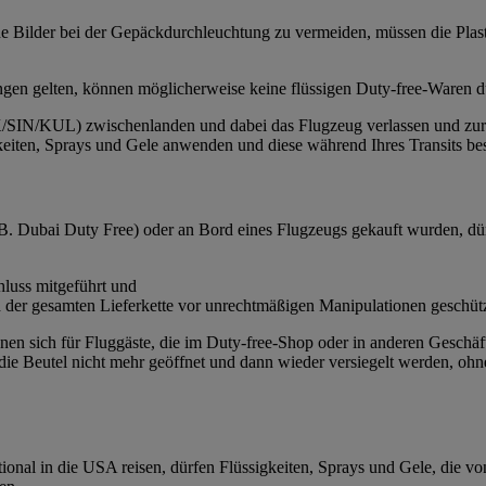
iche Bilder bei der Gepäckdurchleuchtung zu vermeiden, müssen die Pl
ngen gelten, können möglicherweise keine flüssigen Duty-free-Waren d
N/KUL) zwischenlanden und dabei das Flugzeug verlassen und zur We
keiten, Sprays und Gele anwenden und diese während Ihres Transits bes
 B. Dubai Duty Free) oder an Bord eines Flugzeugs gekauft wurden, dür
hluss mitgeführt und
er gesamten Lieferkette vor unrechtmäßigen Manipulationen geschütz
eignen sich für Fluggäste, die im Duty-free-Shop oder in anderen Gesc
e Beutel nicht mehr geöffnet und dann wieder versiegelt werden, ohne
ational in die USA reisen, dürfen Flüssigkeiten, Sprays und Gele, die 