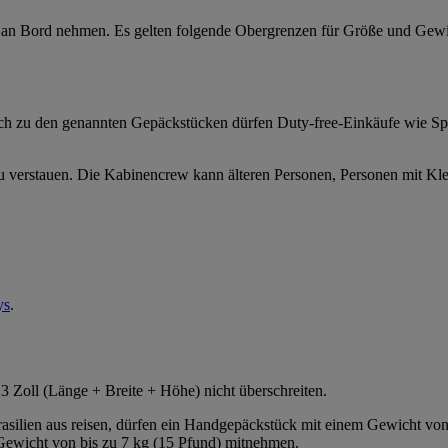
 an Bord nehmen. Es gelten folgende Obergrenzen für Größe und Gewi
lich zu den genannten Gepäckstücken dürfen Duty-free-Einkäufe wie S
 verstauen. Die Kabinencrew kann älteren Personen, Personen mit Klei
ys
.
 Zoll (Länge + Breite + Höhe) nicht überschreiten.
Brasilien aus reisen, dürfen ein Handgepäckstück mit einem Gewicht v
Gewicht von bis zu 7 kg (15 Pfund) mitnehmen.