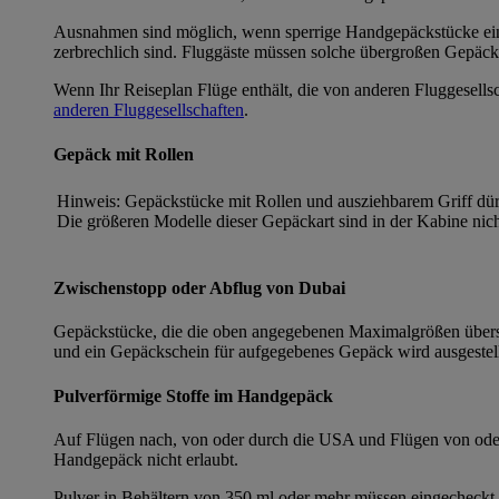
Ausnahmen sind möglich, wenn sperrige Handgepäckstücke einen 
zerbrechlich sind. Fluggäste müssen solche übergroßen Gepäck
Wenn Ihr Reiseplan Flüge enthält, die von anderen Fluggesells
anderen Fluggesellschaften
.
Gepäck mit Rollen
Hinweis: Gepäckstücke mit Rollen und ausziehbarem Griff dü
Die größeren Modelle dieser Gepäckart sind in der Kabine nich
Zwischenstopp oder Abflug von Dubai
Gepäckstücke, die die oben angegebenen Maximalgrößen übers
und ein Gepäckschein für aufgegebenes Gepäck wird ausgestel
Pulverförmige Stoffe im Handgepäck
Auf Flügen nach, von oder durch die USA und Flügen von oder
Handgepäck nicht erlaubt.
Pulver in Behältern von 350 ml oder mehr müssen eingecheckt