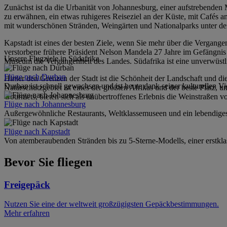
Zunächst ist da die Urbanität von Johannesburg, einer aufstrebende
zu erwähnen, ein etwas ruhigeres Reiseziel an der Küste, mit Cafés am
mit wunderschönen Stränden, Weingärten und Nationalparks unter d
Kapstadt ist eines der besten Ziele, wenn Sie mehr über die Vergange
verstorbene frühere Präsident Nelson Mandela 27 Jahre im Gefängnis s
Unsere Flugziele in Südafrika
Museum die Vergangenheit des Landes. Südafrika ist eine unverwüstlic
Flüge nach Durban
Hinter den Grenzen der Stadt ist die Schönheit der Landschaft und die
Durban ist schnell gewachsen und ist heute dank seiner kulturellen Vi
Naturschutzgebiet ist eines der größten Afrikas und der beste Platz,
Gourmets, bieten sich als unübertroffenes Erlebnis die Weinstraßen v
Flüge nach Johannesburg
Außergewöhnliche Restaurants, Weltklassemuseen und ein lebendiges 
Flüge nach Kapstadt
Von atemberaubenden Stränden bis zu 5-Sterne-Modells, einer erstkla
Bevor Sie fliegen
Freigepäck
Nutzen Sie eine der weltweit großzügigsten Gepäckbestimmungen.
Mehr erfahren