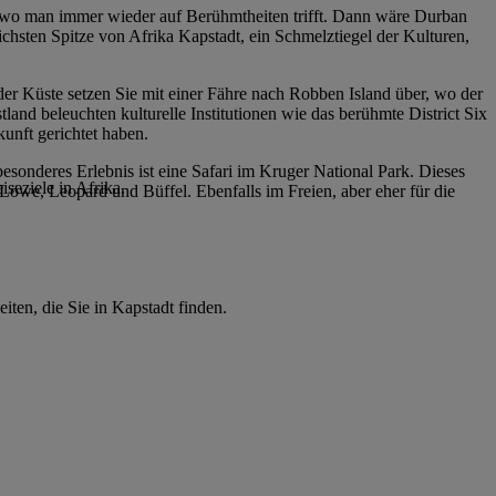
, wo man immer wieder auf Berühmtheiten trifft. Dann wäre Durban
ichsten Spitze von Afrika Kapstadt, ein Schmelztiegel der Kulturen,
der Küste setzen Sie mit einer Fähre nach Robben Island über, wo der
and beleuchten kulturelle Institutionen wie das berühmte District Six
unft gerichtet haben.
besonderes Erlebnis ist eine Safari im Kruger National Park. Dieses
seziele in Afrika.
Löwe, Leopard und Büffel. Ebenfalls im Freien, aber eher für die
ten, die Sie in Kapstadt finden.