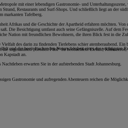
n Metropole mit einer lebendigen Gastronomie- und Unterhaltungsszene
 Strand, Restaurants und Surf-Shops. Und schließlich liegt an der südl
em markanten Tafelberg.
nheit Afrikas und die Geschichte der Apartheid erfahren möchten. Von 
aß. Die Besichtigung umfasst auch seine Gefängniszelle. Auf dem Festl
he Nation mit freundlichen Bewohnern, die ihren Blick fest in die Zuk
 Vielfalt des darin zu findenden Tierlebens schier atemberaubend. Ein 
elfalt und der beeindruckenden Naturschönheit eines der wichtigsten Rei
 um die sogenannten „Großen Fünf“ zu beobachten: Elefant, Rhinozeros, 
on Kapstadt an.
Nachtleben erwarten Sie in der aufstrebenden Stadt Johannesburg.
ssigen Gastronomie und aufregenden Abenteuern reichen die Möglichkei