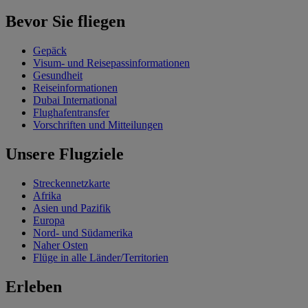
Bevor Sie fliegen
Gepäck
Visum- und Reisepassinformationen
Gesundheit
Reiseinformationen
Dubai International
Flughafentransfer
Vorschriften und Mitteilungen
Unsere Flugziele
Streckennetzkarte
Afrika
Asien und Pazifik
Europa
Nord- und Südamerika
Naher Osten
Flüge in alle Länder/Territorien
Erleben