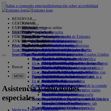
Saltar a contenido principal
Información sobre accesibilidad
RESERVAR
GESTIONAR
Reservar
EXPERIENCIA
Reservar vuelos
Más sobre reservas online
Gestionar
Search flight
DESTINOS
La App de Emirates
Gestione su reserva
Antes de volar
Experiencia a bordo
Búsqueda de vuelos
FIDELIZACIÓN
Antes de volar
Equipaje
¿Qué ofrece su vuelo?
La experiencia Emirates
Nuestros destinos
Mejor precio garantizado de Emirates
Recupere su reserva
Horarios de vuelos
AYUDA
Información sobre el equipaje
Visado y pasaporte
Su viaje comienza aquí
Viajes en familia
Destinos
Explore Dubai
Emirates Skywards
Información de viaje
Características de las cabinas
Tarifas destacadas
Selección de asientos
Cancelación de su reserva
Search flight
PA
Consulte los requisitos de visado
Viajar con su familia
Fly Better
Explore Dubai
Socios de viajes
Regístrese en Emirates Skywards
Business Rewards
Ayuda y contacto
La App de Emirates
Información sobre el equipaje
La experiencia Emirates
Nuestros destinos
Ofertas especiales
Modifique su reserva
Guía de mercancías peligrosas
Primera clase
Search flight
Volar mejor
Acerca de nosotros
Socios colaboradores aéreos y terrestres
Explorar
Inscriba su empresa
Ayuda y contacto
Preguntas
Información sobre visado y pasaporte
Cómo planificar su viaje en familia
Explore
Acerca de Emirates Skywards
Buscador de las Mejores Tarifas
Seleccione su asiento
Avisos y actualizaciones
Equipaje facturado
Clase Business
Servicio de chófer
Asia y Pacífico
Search flight
Search flight
Search flight
Acerca de nosotros
Descubra los destinos de Emirates
Preguntas frecuentes
Planifique su viaje
Salud
Razones para volar mejor
Nuestros socios de viajes
Business Rewards
Ayuda y contacto
Mejore la clase de su vuelo
Equipaje de mano
Autorización de viaje a los Estados Unidos
Turista Premium
El servicio de Emirates
Menores no acompañados
América
Food & Drinks
Niveles de afiliación
Visados para los EAU
Nuestra historia
Mapa de rutas
Preguntas frecuentes
Reserve un hotel
Gestione el servicio de chófer
Formulario de información médica
Compre más equipaje
Clase Turista
Eventos de temporada
Embarazo
África
Outdoor & Adventure
Qantas
flydubai
Inscribir su empresa
Cambios o cancelaciones
Ideas para sus vacaciones
Visitas y actividades
Reservar un viaje accesible
(MEDIF)
Franquicias de equipaje facturado
Comodidad a bordo
Proceso sin contacto
Franquicias de equipaje
Centro de medios
Europa
Fitness & Wellbeing
flydubai
Efectivo + Millas
Inicio de sesión en Business Rewards
Información sobre visados y pasaportes
Reservar con Emirates
Centro de medios Opens
Buscar
Servicios de viaje
Check-in online
Entretenimiento a bordo
Nuestras salas VIP
Socios de Emirates Skywards
Información dietética
adicionales
Normativa sobre las tarifas para niños y
an external link in a new tab
Oriente Medio
Culture & Heritage
Destinos de playa
Tarjeta digital de socio
Beneficios
Comentarios y quejas
Nuestra red y códigos compartidos
Descubra Dubái
Servicios de bienvenida
Opciones de check-in
Sustancias prohibidas en los EAU
Servicios de equipaje en Dubái
¿Qué ponen en ice?
Sala VIP de Primera clase
bebés
Empresas del Grupo
Beach & Marine
Vacaciones en la naturaleza
Programa Familiar
Funcionamiento del programa
Ayuda en caso de equipaje dañado o con
Nuestros otros productos
Servicios de
MENÚ
Estado del vuelo
Aeropuerto Internacional de Dubái
Equipaje retrasado o dañado
Últimos destinos
bienvenida Opens an external link in a
ice TV Live
Sala VIP de clase Business
Asientos de coche y moisés
Seguridad
Family entertainment
Vacaciones con historia y cultura
Usar millas
Preguntas frecuentes
retraso
Asistencia y solicitudes especiales
En el aeropuerto
new tab
Terminal 3 de Emirates
Wi-Fi a bordo
Salas VIP internacionales
Transparencia financiera
Helsinki
Outdoor Dining
Escapadas urbanas
Reclamar millas
Dubai Connect
Equipaje y objetos perdidos
A bordo
Cambios en nuestras operaciones
Dubai Connect
Traslado entre terminales
Entretenimiento para niños
Salas VIP asociadas
Responsabilidad operacional
Hangzhou
Vacaciones para los amantes de la comida
Comprar millas
Preparación del viaje
Asistencia y solicitudes
Traslados
Gastronomía
Nuestro equipo
Desde y hasta el aeropuerto
Acceso previo pago
Viajar con niños
Da Nang
Obtener millas
Actualizaciones recientes sobre viajes
En el aeropuerto
Traslados al aeropuerto
Servicios de lanzadera
Menús en Primera clase
Sala VIP marhaba
Viajar con bebés
Nuestro equipo de liderazgo
Shenzhen
Skysurfers de Skywards
Comprobar el estado de un vuelo
Emirates Skywards
especiales
Comprar en Emirates
Asistencia especial
Reservar un coche
Menús en clase Business
Franquicia de equipaje para bebés
Empleo
Siem Riep
Skywards Exclusives
Business Rewards de Emirates
Empleo Opens an external link in a
Skywards Exclusives
Líneas aéreas asociadas
Comidas Turista Premium
Colección Duty Free
Comidas para niños y bebés
new tab
Opens an external link in a new tab
Viajes accesibles con Emirates
Su experiencia a bordo
Diversión para niños
Nuestro planeta
Menús en clase Turista
Tienda oficial
Nuestros socios colaboradores
Asistencia y solicitudes especiales
Herramientas y recursos
Medicina a bordo y transporte