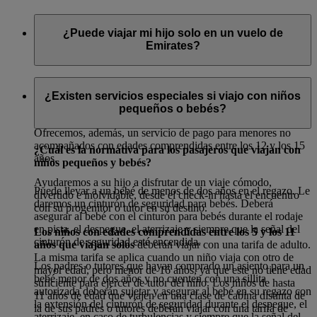
¿Puede viajar mi hijo solo en un vuelo de
Emirates?
Sí. Puede reservar nuestro servicio para menores no
acompañados para los niños de edades comprendidas entre los
¿Existen servicios especiales si viajo con niños
5 y los 11 años que viajen solos.
pequeños o bebés?
Ofrecemos, además, un servicio de pago para menores no
acompañados con edades comprendidas entre los 12 y los 15
¿Cuál es la normativa para los pasajeros que viajan con
años.
niños pequeños y bebés?
Ayudaremos a su hijo a disfrutar de un viaje cómodo,
Puede llevar a un bebé de menos de dos años en el regazo. Le
divertido e inolvidable, desde el check-in hasta el encuentro
daremos un cinturón de seguridad para bebés. Deberá
con su progenitor o tutor en su destino.
asegurar al bebé con el cinturón para bebés durante el rodaje
en pista, el despegue, el aterrizaje y siempre que la señal del
Los niños con edades comprendidas entre los 5 y los 11
cinturón de seguridad esté encendida.
años que viajan solos
deberán viajar con una tarifa de adulto.
La misma tarifa se aplica cuando un niño viaja con otro de
Los padres o tutores que hayan comprado un asiento para un
mayor edad, pero menor de 16 años, ya que este no tiene edad
bebé menor de dos años y no cuenten con una sillita
suficiente para ejercer de tutor del niño. Los niños de hasta
autorizada deberán sujetar y asegurar al bebé en su regazo con
11 años de edad que viajen en una clase de cabina distinta de
la extensión del cinturón de seguridad durante el despegue, el
la de sus padres o tutores deberán viajar con una tarifa de
aterrizaje, en caso de turbulencias y siempre que la señal del