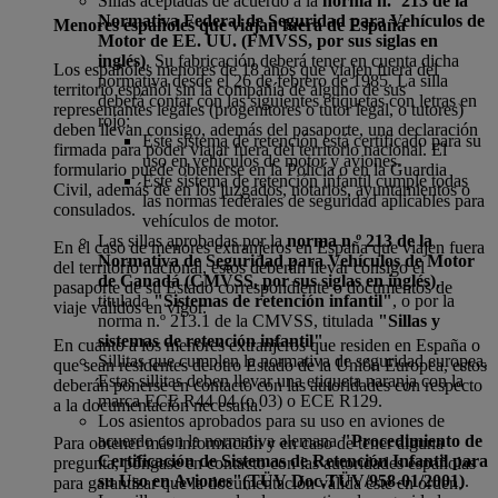
Sillas aceptadas de acuerdo a la
norma n.º 213 de la
Normativa Federal de Seguridad para Vehículos de
Menores españoles que viajan fuera de España
Motor de EE. UU. (FMVSS, por sus siglas en
inglés)
. Su fabricación deberá tener en cuenta dicha
Los españoles menores de 18 años que viajen fuera del
normativa desde el 26 de febrero de 1985. La silla
territorio español sin la compañía de alguno de sus
deberá contar con las siguientes etiquetas con letras en
representantes legales (progenitores o tutor legal, o tutores)
rojo:
deben llevan consigo, además del pasaporte, una declaración
Este sistema de retención está certificado para su
firmada para poder viajar fuera del territorio nacional. El
uso en vehículos de motor y aviones.
formulario puede obtenerse en la Policía o en la Guardia
Este sistema de retención infantil cumple todas
Civil, además de en los juzgados, notarios, ayuntamientos o
las normas federales de seguridad aplicables para
consulados.
vehículos de motor.
Las sillas aprobadas por la
norma n.º 213 de la
En el caso de menores extranjeros en España que viajen fuera
Normativa de Seguridad para Vehículos de Motor
del territorio nacional, estos deberán llevar consigo el
de Canadá (CMVSS, por sus siglas en inglés)
,
pasaporte de su Estado correspondiente o documentos de
titulada
"Sistemas de retención infantil"
, o por la
viaje válidos en vigor.
norma n.º 213.1 de la CMVSS, titulada
"Sillas y
sistemas de retención infantil"
.
En cuanto a los menores extranjeros que residen en España o
Sillitas que cumplen la normativa de seguridad europea.
que sean residentes de otro Estado de la Unión Europea, estos
Estas sillitas deben llevar una etiqueta naranja con la
deberán ponerse en contacto con las autoridades con respecto
marca ECE R44 04 (o 03) o ECE R129.
a la documentación necesaria.
Los asientos aprobados para su uso en aviones de
acuerdo con la normativa alemana
"Procedimiento de
Para obtener más información y en caso de tener alguna
Certificación de Sistemas de Retención Infantil para
pregunta, póngase en contacto con las autoridades españolas
su Uso en Aviones"
(TÜV Doc.TÜV/958-01/2001)
.
para garantizar que la documentación válida esté en orden.