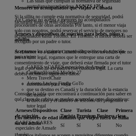
Las sillas que cumplan la normativa de seguridad
australiana/neozelandesa
AS/NZS 1754
.
Menores no acompañados que viajan a Canadá
Si la sillita no cumple esta normativa de seguridad, podrá
Air Canada no acepta a menores no acompañados
facturarla junto al resto del equipaje.
procedentes de otras aerolíneas Por tanto, si el menor viaja
solo con nosotros, podrá reservar el servicio de menores no
Arneses y dispositivos de sujeción para bebés, niños y
acompañados hasta Toronto. En Toronto, el menor deberá ser
adultos
recogido por un padre o tutor.
Aceptamos los siguientes arneses/dispositivos de sujeción
Si el menor va a viajar a Canadá solo, o con un adulto que no
para viajar:
sea su tutor legal, rogamos que le entregue una carta de
consentimiento de viaje, que deberá estar firmada por el tutor
CARES y CARES especiales de Amsafe
legal o por uno de los padres con custodia legal. La carta
Crelling/Houdini Modelo 27
deberá incluir los siguientes datos:
Meru TravelChair
Asiento Leckey Firefly GoTo
autorización para viajar
que su destino es Canadá y la duración de la estancia
Consulte la tabla que encontrará a continuación para saber en
del menor
qué clases de cabina se pueden acomodar estos dispositivos:
la dirección y el número de teléfono del progenitor o
tutor legal
Arneses/Dispositivos
Clase
Turista
Clase
Primera
de sujeción
Turista
Premium
Business
clase
Los menores de edad italianos que viajen fuera de Italia
CARES y CARES
sin un adulto
Sí
Sí
Sí
No
especiales de Amsafe
Arnés
Los niños italianos se acogen a requisitos diferentes cuando