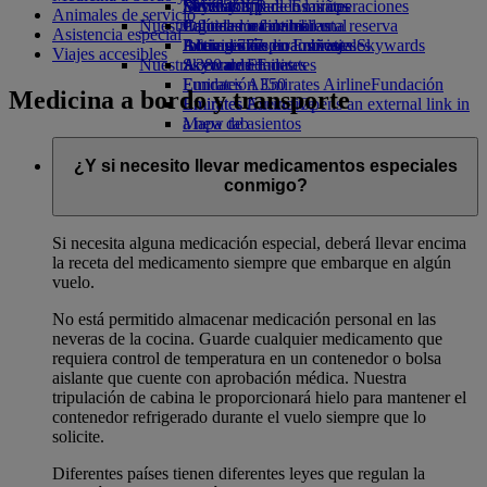
Bebidas
Diversión para los niños
Sostenibilidad en las operaciones
Skywards Rail
Móvil y app de Emirates
Animales de servicio
Nuestra flota
Juguetes infantiles
Política medioambiental
Calculadora de millas
Cancelar o cambiar una reserva
Asistencia especial
Boeing 777
Actividades para niños
Informes medioambientales
Inicie sesión en Emirates Skywards
Alteraciones en los viajes
Viajes accesibles
Nuestras comunidades
A380 de Emirates
Skywards+
Acerca de Emirates
Emirates A350
Fundación Emirates Airline
Fundación
Medicina a bordo y transporte
Emirates Executive
Emirates Airline Opens an external link in
Mapa de asientos
a new tab
Patrocinios
¿Y si necesito llevar medicamentos especiales
conmigo?
Si necesita alguna medicación especial, deberá llevar encima
la receta del medicamento siempre que embarque en algún
vuelo.
No está permitido almacenar medicación personal en las
neveras de la cocina. Guarde cualquier medicamento que
requiera control de temperatura en un contenedor o bolsa
aislante que cuente con aprobación médica. Nuestra
tripulación de cabina le proporcionará hielo para mantener el
contenedor refrigerado durante el vuelo siempre que lo
solicite.
Diferentes países tienen diferentes leyes que regulan la