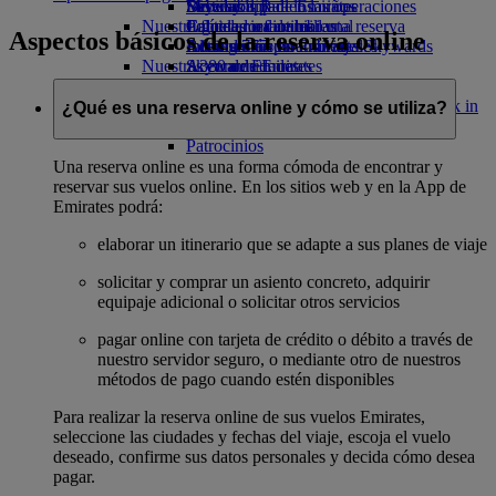
Bebidas
Diversión para los niños
Sostenibilidad en las operaciones
Skywards Rail
Móvil y app de Emirates
Nuestra flota
Juguetes infantiles
Política medioambiental
Calculadora de millas
Cancelar o cambiar una reserva
Aspectos básicos de la reserva online
Boeing 777
Actividades para niños
Informes medioambientales
Inicie sesión en Emirates Skywards
Alteraciones en los viajes
Nuestras comunidades
A380 de Emirates
Skywards+
Acerca de Emirates
Emirates A350
Fundación Emirates Airline
Fundación
Emirates Executive
Emirates Airline Opens an external link in
¿Qué es una reserva online y cómo se utiliza?
Mapa de asientos
a new tab
Patrocinios
Una reserva online es una forma cómoda de encontrar y
reservar sus vuelos online. En los sitios web y en la App de
Emirates podrá:
elaborar un itinerario que se adapte a sus planes de viaje
solicitar y comprar un asiento concreto, adquirir
equipaje adicional o solicitar otros servicios
pagar online con tarjeta de crédito o débito a través de
nuestro servidor seguro, o mediante otro de nuestros
métodos de pago cuando estén disponibles
Para realizar la reserva online de sus vuelos Emirates,
seleccione las ciudades y fechas del viaje, escoja el vuelo
deseado, confirme sus datos personales y decida cómo desea
pagar.