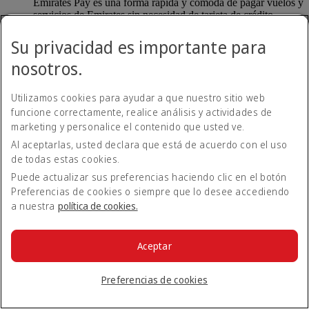
Emirates Pay es una forma rápida y cómoda de pagar vuelos y
servicios de Emirates sin necesidad de tarjeta de crédito.
Emirates Pay, desarrollado en colaboración con Deutsche
Bank y la IATA, ofrece una mayor seguridad con una nueva
Su privacidad es importante para
opción de pago contactless.
nosotros.
¿Cómo puedo utilizar Emirates Pay?
Utilizamos cookies para ayudar a que nuestro sitio web
funcione correctamente, realice análisis y actividades de
Cuando reserve un vuelo en emirates.com, tendrá
marketing y personalice el contenido que usted ve.
automáticamente la opción de pagar con Emirates Pay. Puede
Al aceptarlas, usted declara que está de acuerdo con el uso
vincular su cuenta bancaria a Emirates Pay de forma segura y
de todas estas cookies.
completar su reserva.
Puede actualizar sus preferencias haciendo clic en el botón
Volver a Todos los temas
Volver arriba
Preferencias de cookies o siempre que lo desee accediendo
a nuestra
política de cookies.
Todos los temas de preguntas frecuentes
Acerca de Emirates
Aceptar
En el aeropuerto
Alteraciones de viaje
Preferencias de cookies
Móvil y app de Emirates
Nuestros otros productos
Preparación del viaje