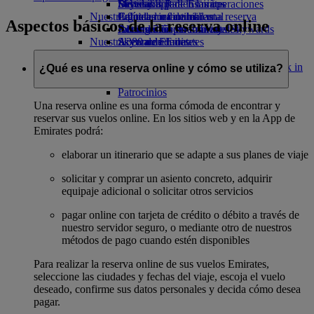
Bebidas
Diversión para los niños
Sostenibilidad en las operaciones
Skywards Rail
Móvil y app de Emirates
Nuestra flota
Juguetes infantiles
Política medioambiental
Calculadora de millas
Cancelar o cambiar una reserva
Aspectos básicos de la reserva online
Boeing 777
Actividades para niños
Informes medioambientales
Inicie sesión en Emirates Skywards
Alteraciones en los viajes
Nuestras comunidades
A380 de Emirates
Skywards+
Acerca de Emirates
Emirates A350
Fundación Emirates Airline
Fundación
Emirates Executive
Emirates Airline Opens an external link in
¿Qué es una reserva online y cómo se utiliza?
Mapa de asientos
a new tab
Patrocinios
Una reserva online es una forma cómoda de encontrar y
reservar sus vuelos online. En los sitios web y en la App de
Emirates podrá:
elaborar un itinerario que se adapte a sus planes de viaje
solicitar y comprar un asiento concreto, adquirir
equipaje adicional o solicitar otros servicios
pagar online con tarjeta de crédito o débito a través de
nuestro servidor seguro, o mediante otro de nuestros
métodos de pago cuando estén disponibles
Para realizar la reserva online de sus vuelos Emirates,
seleccione las ciudades y fechas del viaje, escoja el vuelo
deseado, confirme sus datos personales y decida cómo desea
pagar.