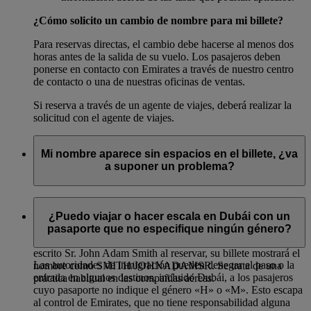
¿Cómo solicito un cambio de nombre para mi billete?
Para reservas directas, el cambio debe hacerse al menos dos
horas antes de la salida de su vuelo. Los pasajeros deben
ponerse en contacto con Emirates a través de nuestro centro
de contacto o una de nuestras oficinas de ventas.
Si reserva a través de un agente de viajes, deberá realizar la
solicitud con el agente de viajes.
Mi nombre aparece sin espacios en el billete, ¿va
a suponer un problema?
Si ha introducido varios nombres o varios apellidos para un
mismo pasajero, es totalmente normal que los nombres en el
¿Puedo viajar o hacer escala en Dubái con un
billete aparezcan juntos, aunque los haya introducido
pasaporte que no especifique ningún género?
separados a la hora de hacer la reserva. Por ejemplo: si ha
escrito Sr. John Adam Smith al reservar, su billete mostrará el
Las autoridades de inmigración pueden denegar el paso o la
nombre como SMITH/JOHNADAMSR. Se trata de una
entrada en algunos destinos, incluido Dubái, a los pasajeros
práctica habitual en las compañías aéreas.
cuyo pasaporte no indique el género «H» o «M». Esto escapa
al control de Emirates, que no tiene responsabilidad alguna