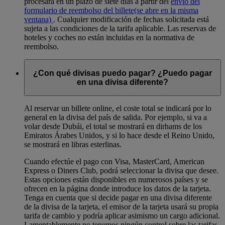
procesará en un plazo de siete días a partir del
envío del
formulario de reembolso del billete
(se abre en la misma
ventana)
. Cualquier modificación de fechas solicitada está
sujeta a las condiciones de la tarifa aplicable. Las reservas de
hoteles y coches no están incluidas en la normativa de
reembolso.
¿Con qué divisas puedo pagar? ¿Puedo pagar
en una divisa diferente?
Al reservar un billete online, el coste total se indicará por lo
general en la divisa del país de salida. Por ejemplo, si va a
volar desde Dubái, el total se mostrará en dirhams de los
Emiratos Árabes Unidos, y si lo hace desde el Reino Unido,
se mostrará en libras esterlinas.
Cuando efectúe el pago con Visa, MasterCard, American
Express o Diners Club, podrá seleccionar la divisa que desee.
Estas opciones están disponibles en numerosos países y se
ofrecen en la página donde introduce los datos de la tarjeta.
Tenga en cuenta que si decide pagar en una divisa diferente
de la divisa de la tarjeta, el emisor de la tarjeta usará su propia
tarifa de cambio y podría aplicar asimismo un cargo adicional.
Lamentablemente no tenemos ningún control sobre las tarifas