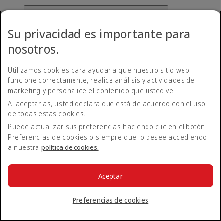
¿Cómo puedo utilizar Emirates Pay?
Su privacidad es importante para
Cuando reserve un vuelo en emirates.com, tendrá
nosotros.
automáticamente la opción de pagar con Emirates Pay. Puede
vincular su cuenta bancaria a Emirates Pay de forma segura y
Utilizamos cookies para ayudar a que nuestro sitio web
completar su reserva.
funcione correctamente, realice análisis y actividades de
Volver a Todos los temas
Volver arriba
marketing y personalice el contenido que usted ve.
Al aceptarlas, usted declara que está de acuerdo con el uso
Todos los temas de preguntas frecuentes
de todas estas cookies.
Puede actualizar sus preferencias haciendo clic en el botón
Acerca de Emirates
Preferencias de cookies o siempre que lo desee accediendo
En el aeropuerto
a nuestra
política de cookies.
Alteraciones de viaje
Móvil y app de Emirates
Nuestros otros productos
Preparación del viaje
Aceptar
Herramientas y recursos
Su experiencia a bordo
Preferencias de cookies
Equipaje y objetos perdidos
Reservar con Emirates
Cancelar o cambiar una reserva