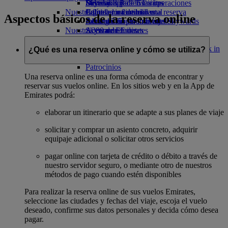
Bebidas
Diversión para los niños
Sostenibilidad en las operaciones
Skywards Rail
Móvil y app de Emirates
Nuestra flota
Juguetes infantiles
Política medioambiental
Calculadora de millas
Cancelar o cambiar una reserva
Aspectos básicos de la reserva online
Boeing 777
Actividades para niños
Informes medioambientales
Inicie sesión en Emirates Skywards
Alteraciones en los viajes
Nuestras comunidades
A380 de Emirates
Skywards+
Acerca de Emirates
Emirates A350
Fundación Emirates Airline
Fundación
Emirates Executive
Emirates Airline Opens an external link in
¿Qué es una reserva online y cómo se utiliza?
Mapa de asientos
a new tab
Patrocinios
Una reserva online es una forma cómoda de encontrar y
reservar sus vuelos online. En los sitios web y en la App de
Emirates podrá:
elaborar un itinerario que se adapte a sus planes de viaje
solicitar y comprar un asiento concreto, adquirir
equipaje adicional o solicitar otros servicios
pagar online con tarjeta de crédito o débito a través de
nuestro servidor seguro, o mediante otro de nuestros
métodos de pago cuando estén disponibles
Para realizar la reserva online de sus vuelos Emirates,
seleccione las ciudades y fechas del viaje, escoja el vuelo
deseado, confirme sus datos personales y decida cómo desea
pagar.