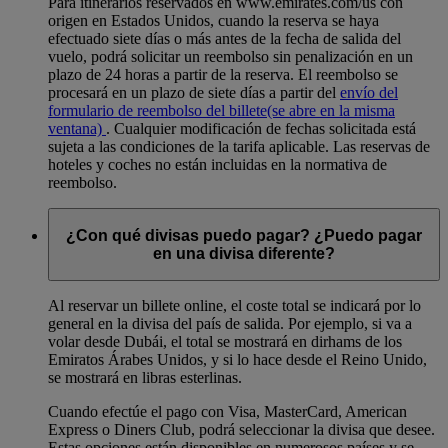
Para itinerarios reservados en www.emirates.com/us con
origen en Estados Unidos, cuando la reserva se haya
efectuado siete días o más antes de la fecha de salida del
vuelo, podrá solicitar un reembolso sin penalización en un
plazo de 24 horas a partir de la reserva. El reembolso se
procesará en un plazo de siete días a partir del
envío del
formulario de reembolso del billete
(se abre en la misma
ventana)
. Cualquier modificación de fechas solicitada está
sujeta a las condiciones de la tarifa aplicable. Las reservas de
hoteles y coches no están incluidas en la normativa de
reembolso.
¿Con qué divisas puedo pagar? ¿Puedo pagar
en una divisa diferente?
Al reservar un billete online, el coste total se indicará por lo
general en la divisa del país de salida. Por ejemplo, si va a
volar desde Dubái, el total se mostrará en dirhams de los
Emiratos Árabes Unidos, y si lo hace desde el Reino Unido,
se mostrará en libras esterlinas.
Cuando efectúe el pago con Visa, MasterCard, American
Express o Diners Club, podrá seleccionar la divisa que desee.
Estas opciones están disponibles en numerosos países y se