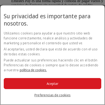
Emirates Pay es una forma rápida y cómoda de pagar vuelos y
servicios de Emirates sin necesidad de tarjeta de crédito.
Emirates Pay, desarrollado en colaboración con Deutsche
Bank y la IATA, ofrece una mayor seguridad con una nueva
Su privacidad es importante para
opción de pago contactless.
nosotros.
¿Cómo puedo utilizar Emirates Pay?
Utilizamos cookies para ayudar a que nuestro sitio web
funcione correctamente, realice análisis y actividades de
Cuando reserve un vuelo en emirates.com, tendrá
marketing y personalice el contenido que usted ve.
automáticamente la opción de pagar con Emirates Pay. Puede
Al aceptarlas, usted declara que está de acuerdo con el uso
vincular su cuenta bancaria a Emirates Pay de forma segura y
de todas estas cookies.
completar su reserva.
Puede actualizar sus preferencias haciendo clic en el botón
Volver a Todos los temas
Volver arriba
Preferencias de cookies o siempre que lo desee accediendo
a nuestra
política de cookies.
Todos los temas de preguntas frecuentes
Acerca de Emirates
Aceptar
En el aeropuerto
Alteraciones de viaje
Preferencias de cookies
Móvil y app de Emirates
Nuestros otros productos
Preparación del viaje