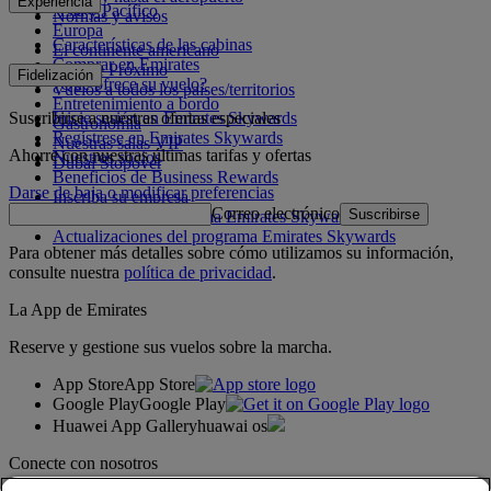
Experiencia
Asia y Pacífico
Normas y avisos
Europa
Características de las cabinas
El continente americano
Comprar en Emirates
Oriente Próximo
Fidelización
¿Qué ofrece su vuelo?
Vuelos a todos los países/territorios
Entretenimiento a bordo
Suscribirse a nuestras ofertas especiales
Inicie sesión en Emirates Skywards
Gastronomía
Regístrese en Emirates Skywards
Nuestras salas VIP
Ahorre con nuestras últimas tarifas y ofertas
Nuestros socios
Dubai Stopover
Beneficios de Business Rewards
Darse de baja o modificar preferencias
Inscriba su empresa
Correo electrónico
Suscribirse
Normativa del programa Emirates Skywards
Actualizaciones del programa Emirates Skywards
Para obtener más detalles sobre cómo utilizamos su información,
consulte nuestra
política de privacidad
.
La App de Emirates
Reserve y gestione sus vuelos sobre la marcha.
App Store
App Store
Google Play
Google Play
Huawei App Gallery
huawai os
Conecte con nosotros