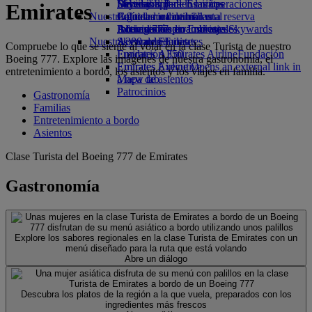
Bebidas
Diversión para los niños
Sostenibilidad en las operaciones
Skywards Rail
Móvil y app de Emirates
Emirates
Nuestra flota
Juguetes infantiles
Política medioambiental
Calculadora de millas
Cancelar o cambiar una reserva
Boeing 777
Actividades para niños
Informes medioambientales
Inicie sesión en Emirates Skywards
Alteraciones en los viajes
Nuestras comunidades
A380 de Emirates
Skywards+
Acerca de Emirates
Compruebe lo que se siente al volar en la clase Turista de nuestro
Emirates A350
Fundación Emirates Airline
Fundación
Boeing 777. Explore las imágenes de nuestra gastronomía, el
Emirates Executive
Emirates Airline Opens an external link in
entretenimiento a bordo, los asientos y los viajes en familia.
Mapa de asientos
a new tab
Patrocinios
Gastronomía
Familias
Entretenimiento a bordo
Asientos
Clase Turista del Boeing 777 de Emirates
Gastronomía
Explore los sabores regionales en la clase Turista de Emirates con un
menú diseñado para la ruta que está volando
Abre un diálogo
Descubra los platos de la región a la que vuela, preparados con los
ingredientes más frescos