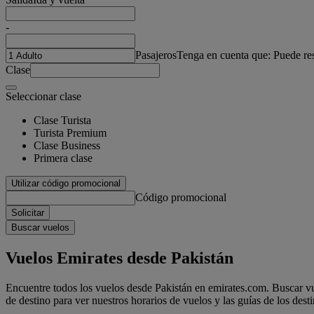
-
Pasajeros
Tenga en cuenta que: Puede re
Clase
Seleccionar clase
Clase Turista
Turista Premium
Clase Business
Primera clase
Utilizar código promocional
Código promocional
Solicitar
Buscar vuelos
Vuelos Emirates desde Pakistán
Encuentre todos los vuelos desde Pakistán en emirates.com. Buscar vue
de destino para ver nuestros horarios de vuelos y las guías de los desti