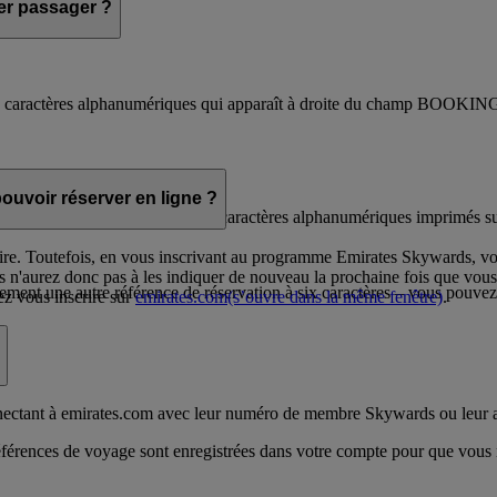
er passager ?
à six caractères alphanumériques qui apparaît à droite du champ BOOK
e)
ouvoir réserver en ligne ?
R) correspond aux six premiers caractères alphanumériques imprimés sur
ire. Toutefois, en vous inscrivant au programme Emirates Skywards, vo
 Vous n'aurez donc pas à les indiquer de nouveau la prochaine fois que vo
ment une autre référence de réservation à six caractères – vous pouvez a
z vous inscrire sur
emirates.com
(s’ouvre dans la même fenêtre)
.
nectant à emirates.com avec leur numéro de membre Skywards ou leur ad
références de voyage sont enregistrées dans votre compte pour que vous