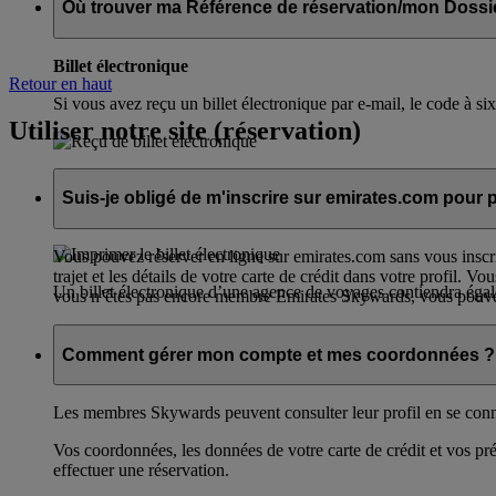
Où trouver ma Référence de réservation/mon Dossi
Billet électronique
Retour en haut
Si vous avez reçu un billet électronique par e-mail, le code 
Utiliser notre site (réservation)
Billet électronique (reçu imprimé par la compagnie aérienn
Suis-je obligé de m'inscrire sur emirates.com pour p
Sur votre coupon de vol/billet, votre code dossier passager (PN
Vous pouvez réserver en ligne sur emirates.com sans vous inscr
trajet et les détails de votre carte de crédit dans votre profil.
Un billet électronique d’une agence de voyages contiendra égale
vous n’êtes pas encore membre Emirates Skywards, vous pouve
Comment gérer mon compte et mes coordonnées ?
Les membres Skywards peuvent consulter leur profil en se con
Vos coordonnées, les données de votre carte de crédit et vos p
effectuer une réservation.