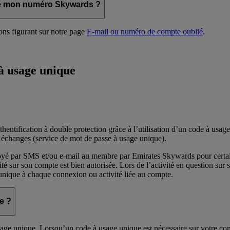
ié mon numéro Skywards ?
ons figurant sur notre page
E-mail ou numéro de compte oublié
.
à usage unique
hentification à double protection grâce à l’utilisation d’un code à usag
s échanges (service de mot de passe à usage unique).
é par SMS et/ou e-mail au membre par Emirates Skywards pour certaines
é sur son compte est bien autorisée. Lors de l’activité en question sur 
nique à chaque connexion ou activité liée au compte.
e ?
usage unique. Lorsqu’un code à usage unique est nécessaire sur votre 