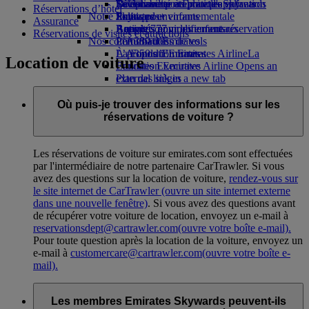
Boissons
Divertissements pour les enfants
La durabilité en pratique
Se connecter à Emirates Skywards
Téléphone portable et l'application
Réservations d’hôtel
Notre flotte
Jouets pour enfants
Politique environnementale
Skywards+
Emirates
Assurance
Boeing 777
Activités pour les enfants
Rapports environnementaux
Annuler ou modifier une réservation
Réservations de visites et attractions
Nos communautés
L’A380 d’Emirates
Perturbations de vols
L’A350 d’Emirates
La Fondation Emirates Airline
À propos d’Emirates
La
Location de voiture
Emirates Executive
Fondation Emirates Airline Opens an
Plan des sièges
external link in a new tab
Parrainages
Où puis-je trouver des informations sur les
réservations de voiture ?
Les réservations de voiture sur emirates.com sont effectuées
par l'intermédiaire de notre partenaire CarTrawler. Si vous
avez des questions sur la location de voiture,
rendez-vous sur
le site internet de CarTrawler
(ouvre un site internet externe
dans une nouvelle fenêtre)
. Si vous avez des questions avant
de récupérer votre voiture de location, envoyez un e-mail à
reservationsdept@cartrawler.com
(ouvre votre boîte e-mail)
.
Pour toute question après la location de la voiture, envoyez un
e-mail à
customercare@cartrawler.com
(ouvre votre boîte e-
mail)
.
Les membres Emirates Skywards peuvent-ils