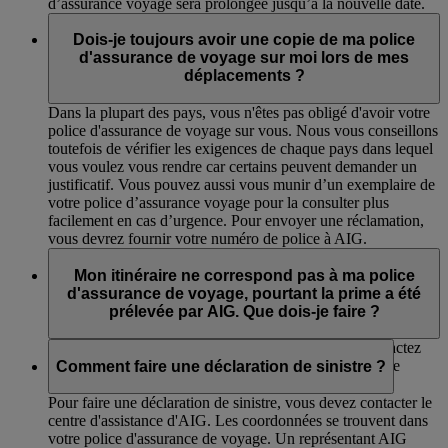
d’assurance voyage sera prolongée jusqu’à la nouvelle date.
Dois-je toujours avoir une copie de ma police
d'assurance de voyage sur moi lors de mes
déplacements ?
Dans la plupart des pays, vous n'êtes pas obligé d'avoir votre
police d'assurance de voyage sur vous. Nous vous conseillons
toutefois de vérifier les exigences de chaque pays dans lequel
vous voulez vous rendre car certains peuvent demander un
justificatif. Vous pouvez aussi vous munir d’un exemplaire de
votre police d’assurance voyage pour la consulter plus
facilement en cas d’urgence. Pour envoyer une réclamation,
vous devrez fournir votre numéro de police à AIG.
Mon itinéraire ne correspond pas à ma police
d'assurance de voyage, pourtant la prime a été
prélevée par AIG. Que dois-je faire ?
Pour confirmer que votre police est bien correcte, contactez
AIG à l'aide des coordonnées fournies dans votre police
Comment faire une déclaration de sinistre ?
d'assurance de voyage.
Pour faire une déclaration de sinistre, vous devez contacter le
centre d'assistance d'AIG. Les coordonnées se trouvent dans
votre police d'assurance de voyage. Un représentant AIG