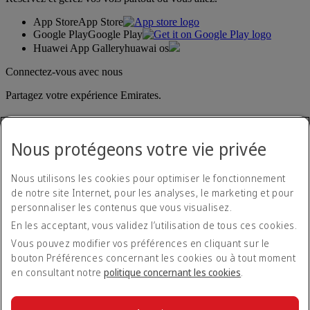
App Store
App Store
Google Play
Google Play
Huawei App Gallery
huawai os
Connectez-vous avec nous
Partagez votre expérience Emirates.
Nous protégeons votre vie privée
Nous utilisons les cookies pour optimiser le fonctionnement
de notre site Internet, pour les analyses, le marketing et pour
personnaliser les contenus que vous visualisez.
Déclaration d'accessibilité
En les acceptant, vous validez l’utilisation de tous ces cookies.
Nous contacter
Politique de confidentialité
Vous pouvez modifier vos préférences en cliquant sur le
Conditions générales
bouton Préférences concernant les cookies ou à tout moment
Politique en matière de cookies
en consultant notre
politique concernant les cookies
.
Cyber-sécurité
Déclaration de transparence vis-à-vis de la loi sur l’esclavage
moderne