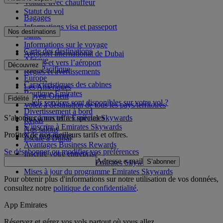
Voiture avec chauffeur
Statut du vol
Bagages
Informations visa et passeport
Nos destinations
Santé
Informations sur le voyage
Carte des destinations
Aéroport international de Dubai
Afrique
Depuis et vers l’aéroport
Découvrez
Asie-Pacifique
Règles et avertissements
Europe
Caractéristiques des cabines
Les Amériques
Boutique Emirates
Moyen-Orient
Fidélité
Quels services sont disponibles sur votre vol ?
Volez à destination de tous les pays/territoires
Divertissement à bord
S’abonner à nos offres spéciales
Se connecter à Emirates Skywards
Repas
S’inscrire à Emirates Skywards
Nos salons
Profitez de nos meilleurs tarifs et offres.
Nos partenaires
Escale à Dubai
Avantages Business Rewards
Se désabonner ou modifier vos préférences
Inscrire votre entreprise
Adresse e-mail
S’abonner
Règles du programme Emirates Skywards
Mises à jour du programme Emirates Skywards
Pour obtenir plus d'informations sur notre utilisation de vos données,
consultez notre
politique de confidentialité
.
App Emirates
Réservez et gérez vos vols partout où vous allez.