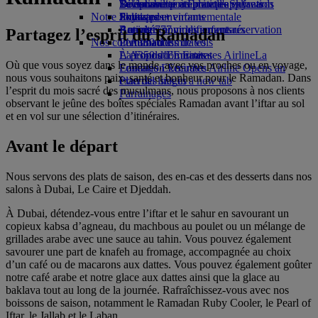
Boissons
Divertissements pour les enfants
La durabilité en pratique
Se connecter à Emirates Skywards
Téléphone portable et l'application
Notre flotte
Jouets pour enfants
Politique environnementale
Skywards+
Emirates
Boeing 777
Activités pour les enfants
Rapports environnementaux
Annuler ou modifier une réservation
Partagez l’esprit du Ramadan
Nos communautés
L’A380 d’Emirates
Perturbations de vols
L’A350 d’Emirates
La Fondation Emirates Airline
À propos d’Emirates
La
Où que vous soyez dans le monde, avec vos proches ou en voyage,
Emirates Executive
Fondation Emirates Airline Opens an
nous vous souhaitons paix, santé et bonheur pour le Ramadan. Dans
Plan des sièges
external link in a new tab
l’esprit du mois sacré des musulmans, nous proposons à nos clients
Parrainages
observant le jeûne des boîtes spéciales Ramadan avant l’iftar au sol
et en vol sur une sélection d’itinéraires.
Avant le départ
Nous servons des plats de saison, des en-cas et des desserts dans nos
salons à Dubai, Le Caire et Djeddah.
À Dubai, détendez-vous entre l’iftar et le sahur en savourant un
copieux kabsa d’agneau, du machbous au poulet ou un mélange de
grillades arabe avec une sauce au tahin. Vous pouvez également
savourer une part de knafeh au fromage, accompagnée au choix
d’un café ou de macarons aux dattes. Vous pouvez également goûter
notre café arabe et notre glace aux dattes ainsi que la glace au
baklava tout au long de la journée. Rafraîchissez-vous avec nos
boissons de saison, notamment le Ramadan Ruby Cooler, le Pearl of
Iftar, le Jallab et le Laban.