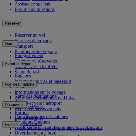
Assistance spéciale
Forum aux questions
Réserver
Réserver un vol
Services de voyage
Gérer
Transport
Planifier votre voyage
Enregistrement
Gérer votre réservation
Avant le départ
Voiture avec chauffeur
Statut du vol
Bagages
Informations visa et passeport
Nos destinations
Santé
Informations sur le voyage
Carte des destinations
Aéroport international de Dubai
Afrique
Depuis et vers l’aéroport
Découvrez
Asie-Pacifique
Règles et avertissements
Europe
Caractéristiques des cabines
Les Amériques
Boutique Emirates
Moyen-Orient
Fidélité
Quels services sont disponibles sur votre vol ?
Volez à destination de tous les pays/territoires
Divertissement à bord